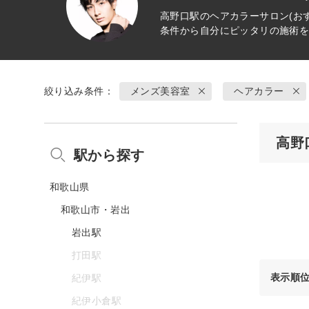
高野口駅の
ヘアカラー
サロン(お
条件から自分にピッタリの施術
絞り込み条件：
メンズ美容室
ヘアカラー
高野
駅から探す
和歌山県
和歌山市・岩出
岩出駅
打田駅
表示順
紀伊駅
紀伊小倉駅