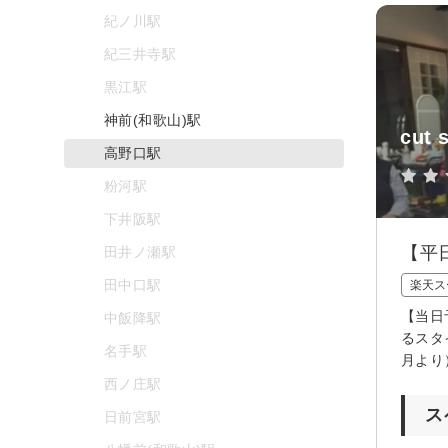
紀ノ川駅
紀三井寺駅
黒江駅
神前(和歌山)駅
cut 
高野口駅
粉河駅
下井阪駅
【平
田井ノ瀬駅
田中口駅
楽天ス
【当日
中飯降駅
るスタ
名手駅
月より
西ノ庄駅
ス
日前宮駅