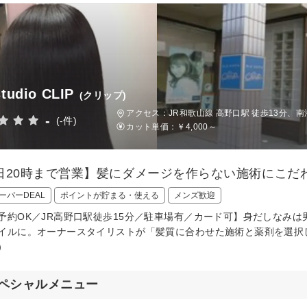
studio CLIP
(クリップ)
アクセス：JR和歌山線 高野口駅 徒歩13分
-
(-件)
カット単価：
￥4,000～
日20時まで営業】髪にダメージを作らない施術にこだ
ーパーDEAL
ポイントが貯まる・使える
メンズ歓迎
予約OK／JR高野口駅徒歩15分／駐車場有／カード可】身だしなみ
イルに。オーナースタイリストが「髪質に合わせた施術と薬剤を選択して
）
ペシャルメニュー