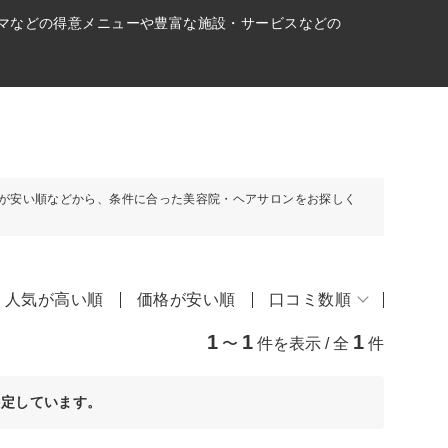
ーマなどの得意メニューや豊富な施設・サービスなどの
が安い順などから、条件に合った美容院・ヘアサロンをお探しく
人気が高い順
価格が安い順
口コミ数順
1
1
1
〜
件を表示 / 全
件
決定しています。