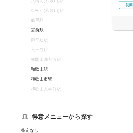
八幡前(和歌山)駅
初回
東松江(和歌山)駅
船戸駅
宮前駅
御幸辻駅
六十谷駅
林間田園都市駅
和歌山駅
和歌山市駅
和歌山大学前駅
得意メニューから探す
指定なし