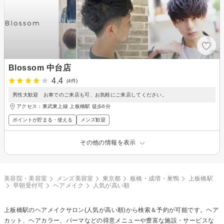
Blossom 中台店
4.4
(4件)
男性大歓迎 お車でのご来店も可、お気軽にご来店してください。
アクセス：東武東上線 上板橋駅 徒歩6分
ポイントが貯まる・使える
メンズ歓迎
その他の情報を表示
美容院・美容室
メンズ美容室
東京都
板橋・成増・巣鴨
上板橋駅
早朝受付可
ヘアメイク
人気が高い順
上板橋駅の
ヘアメイク
サロン(人気が高い順)から検索＆予約が可能です。ヘア
カット、ヘアカラー、パーマなどの得意メニューや豊富な施設・サービスな