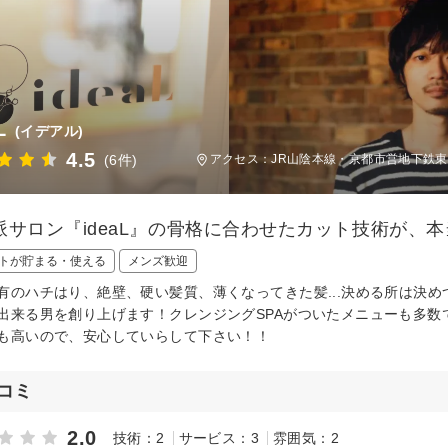
L
(イデアル)
4.5
(6件)
アクセス：JR山陰本線・京都市営地下鉄東西
派サロン『ideaL』の骨格に合わせたカット技術が、
トが貯まる・使える
メンズ歓迎
有のハチはり、絶壁、硬い髪質、薄くなってきた髪...決める所は決
出来る男を創り上げます！クレンジングSPAがついたメニューも多
も高いので、安心していらして下さい！！
コミ
2.0
技術：2
サービス：3
雰囲気：2