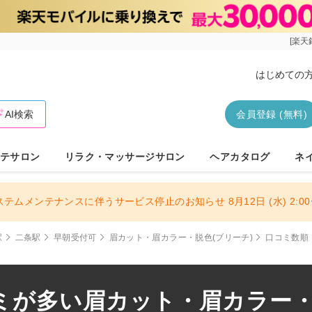
[楽天
はじめての
AI検索
会員登録 (無料)
テサロン
リラク・マッサージサロン
ヘアカタログ
ネ
ステムメンテナンスに伴うサービス停止のお知らせ 8月12日 (水) 2:00〜
駅
二条駅
早朝受付可
眉カット・眉カラー・脱色(ブリーチ)
口コミ数順
ミが多い眉カット・眉カラー・