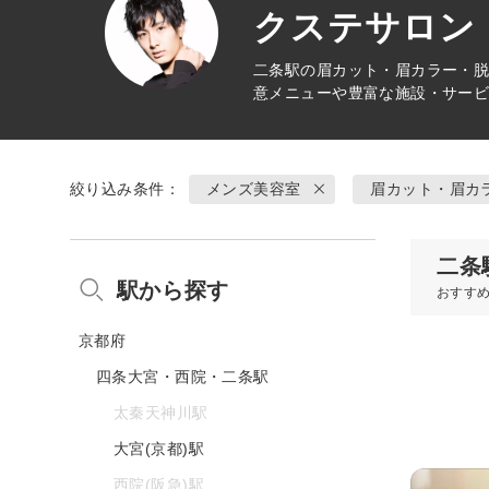
クステサロン 
二条駅の
眉カット・眉カラー・脱
意メニューや豊富な施設・サー
絞り込み条件：
メンズ美容室
眉カット・眉カ
二条
駅から探す
おすす
京都府
四条大宮・西院・二条駅
太秦天神川駅
大宮(京都)駅
西院(阪急)駅