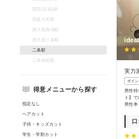
西院(京福)駅
四条大宮駅
西大路御池駅
idea
西大路三条駅
二条駅
二条城前駅
実力
ポイン
得意メニューから探す
男性特
ト】で
指定なし
男性率
ヘアカット
口
子供・キッズカット
学生・学割カット