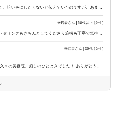
クチコミを見て初めて伺ったのですが、時間に追われて施術された印象でした。暗い色にしたくないと伝えていたのですが、あまりにも暗くなってしまいショックです。全体を白髪染めするのも初めてで、理解が追いつかないまま進んだので、こんなに暗くなるのならヘアカラーでの提案などしてもらいたかった。 毎日鏡を見るのが辛いです。痛みが酷かったのもありますが、短く切られたので自宅での扱いも難しいです。自分が不器用なことを何度も伝えたつもりだったのですが、想像していた仕上がりではないので落ち込んでます。
来店者さん | 60代以上 (女性)
数年ぶりの初めての美容室、初めてのデジタルパーマでしたが、最初にカウンセリングもきちんとしてくださり施術も丁寧で気持ち良く、仕上げていただきました。又時期がきたら伺うつもりです。
来店者さん | 30代 (女性)
カットもトリートメントもシャンプーもとても丁寧にしていただきました。 久々の美容院、癒しのひとときでした！ ありがとうございました。