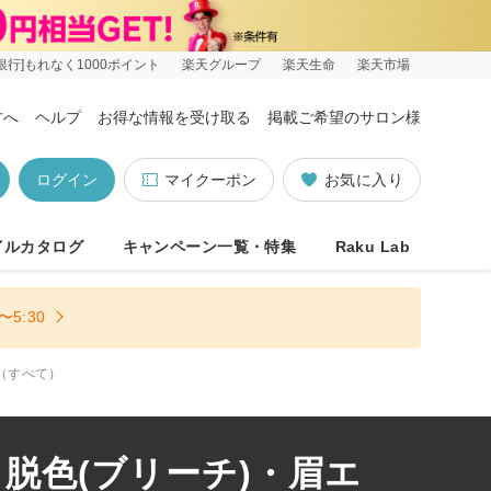
銀行]もれなく1000ポイント
楽天グループ
楽天生命
楽天市場
方へ
ヘルプ
お得な情報を受け取る
掲載ご希望のサロン様
ログイン
マイクーポン
お気に入り
イルカタログ
キャンペーン一覧・特集
Raku Lab
5:30
（すべて）
脱色(ブリーチ)・眉エ