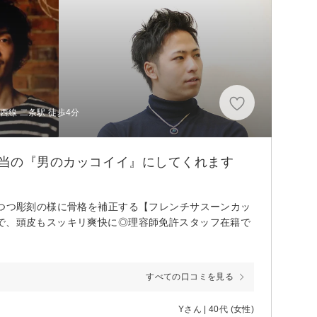
線 二条駅 徒歩4分
本当の『男のカッコイイ』にしてくれます
めつつ彫刻の様に骨格を補正する【フレンチサスーンカッ
数で、頭皮もスッキリ爽快に◎理容師免許スタッフ在籍で
すべての口コミを見る
Yさん | 40代 (女性)