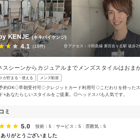
 by KENJE
(キキバイケンジ)
4.1
(18件)
アクセス：小田急線 新百合ヶ丘駅 徒歩2
ネスシーンからカジュアルまでメンズスタイルはおま
トが貯まる・使える
メンズ歓迎
予約OK◇早朝受付可◇クレジットカード利用可◇こだわりを持った
ド×あなたらしいスタイルをご提案。◎ヘッドスパも人気です。
コミ
5.0
技術：5
サービス：5
雰囲気：5
もありがとうございました