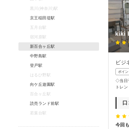
黒川(神奈川)駅
京王稲田堤駅
五月台駅
kiki
宿河原駅
新百合ヶ丘駅
中野島駅
ビジ
登戸駅
ポイン
はるひ野駅
◇当日
向ケ丘遊園駅
トレン
百合ヶ丘駅
口
読売ランド前駅
若葉台駅
今回