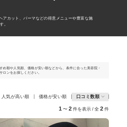
、ヘアカット、パーマなどの得意メニューや豊富な施
す。
すめ順や人気順、価格が安い順などから、条件に合った美容院・
サロンをお探しください。
人気が高い順
価格が安い順
口コミ数順
1
2
2
〜
件を表示 / 全
件