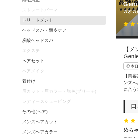
Gen
ストレートパーマ
ガオカ
トリートメント
ヘッドスパ・頭皮ケア
炭酸ヘッドスパ
【メ
エクステ
Geni
ヘアセット
◎ 本
ヘアメイク
【美容
着付け
ンズへ
に合う
眉カット・眉カラー・脱色(ブリーチ)
レディースシェービング
口
その他(ヘア)
メンズヘアカット
めち
メンズヘアカラー