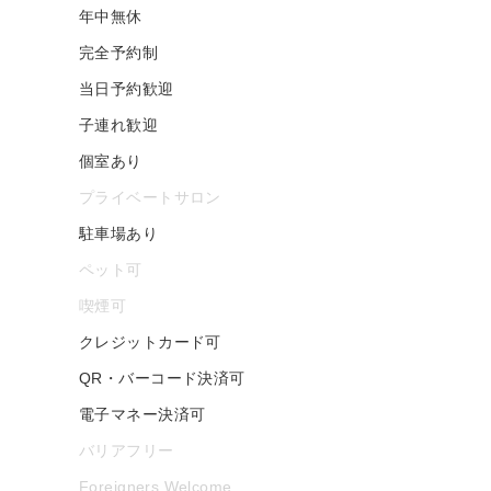
年中無休
完全予約制
当日予約歓迎
子連れ歓迎
個室あり
プライベートサロン
駐車場あり
ペット可
喫煙可
クレジットカード可
QR・バーコード決済可
電子マネー決済可
バリアフリー
Foreigners Welcome