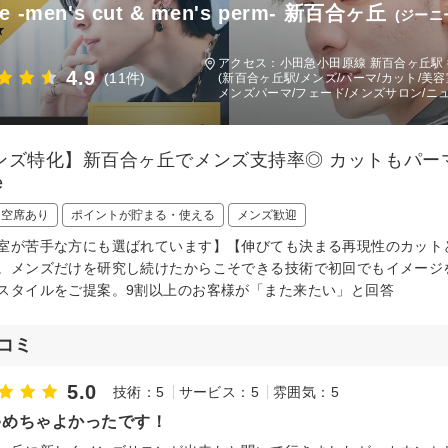
ie -men's cut & men's perm- 新百合ヶ丘
(ジー
)
アクセス：小田急小田原線 新百合ヶ丘駅 
4.9
(11件)
(新百合ヶ丘駅/メンズ/パーマ/カット/美
メンズパーマ/フェード/メンズサロン/ニ
ンズ特化】新百合ヶ丘でメンズ支持率◎ カットもパー
e
日空席あり
ポイントが貯まる・使える
メンズ歓迎
室が苦手な方にも選ばれています】【伸びても決まる再現性のカット
。メンズだけを研究し続けたからこそできる技術で初回でもイメージ
スタイルをご提案。9割以上のお客様が「また来たい」と回答
コミ
5.0
技術：5
サービス：5
雰囲気：5
ゃめちゃよかったです！