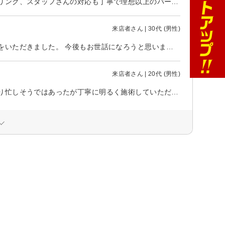
新百合ヶ丘に新しくメンズサロンが出来たと聞いて行きましたが、カウンセリング、スタッフさんの対応も丁寧で理想以上のパーマの仕上がりになりました！ これからも通おうと思います！ ありがとうございました！
来店者さん | 30代 (男性)
初めてでしたので、髪型の相談にのっていただきましたが適切なアドバイスをいただきました。 今後もお世話になろうと思います。
来店者さん | 20代 (男性)
雰囲気や接客がよく気持ちよく施術を受けることができた。多くの来店があり忙しそうではあったが丁寧に明るく施術していただけてとてもよかった。