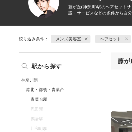
藤が丘(神奈川)駅の
ヘアセット
サ
設・サービスなどの条件から自
絞り込み条件：
メンズ美容室
ヘアセット
藤が
駅から探す
神奈川県
港北・都筑・青葉台
青葉台駅
恩田駅
鴨居駅
川和町駅