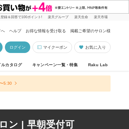
登録＆回答で100ポイント!
楽天グループ
楽天生命
楽天市場
方へ
ヘルプ
お得な情報を受け取る
掲載ご希望のサロン様
ログイン
マイクーポン
お気に入り
イルカタログ
キャンペーン一覧・特集
Raku Lab
5:30
ン | 早朝受付可