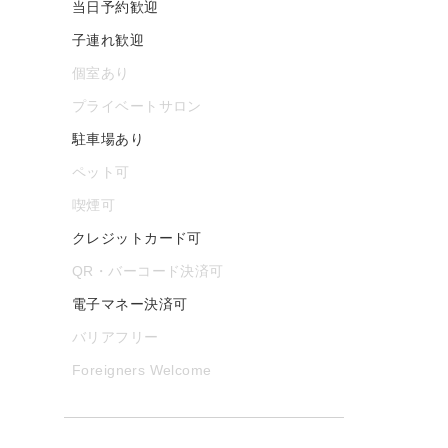
当日予約歓迎
子連れ歓迎
個室あり
プライベートサロン
駐車場あり
ペット可
喫煙可
クレジットカード可
QR・バーコード決済可
電子マネー決済可
バリアフリー
Foreigners Welcome