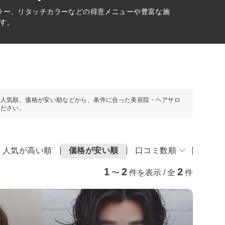
ラー、リタッチカラーなどの得意メニューや豊富な施
す。
や人気順、価格が安い順などから、条件に合った美容院・ヘアサロ
ください。
人気が高い順
価格が安い順
口コミ数順
1
2
2
〜
件を表示 / 全
件