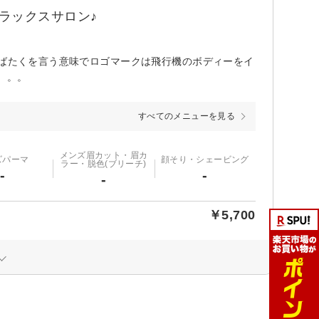
ラックスサロン♪
羽ばたくを言う意味でロゴマークは飛行機のボディーをイ
。。。
すべてのメニューを見る
メンズ眉カット・眉カ
ズパーマ
顔そり・シェービング
ラー・脱色(ブリーチ)
-
-
-
￥5,700