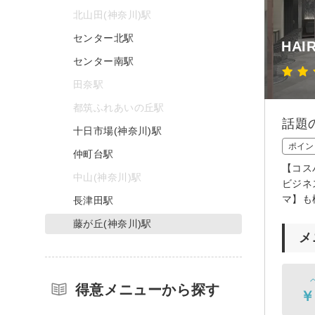
北山田(神奈川)駅
センター北駅
HAI
センター南駅
田奈駅
都筑ふれあいの丘駅
話題
十日市場(神奈川)駅
ポイン
仲町台駅
【コス
中山(神奈川)駅
ビジネ
マ】も
長津田駅
藤が丘(神奈川)駅
メ
得意メニューから探す
￥