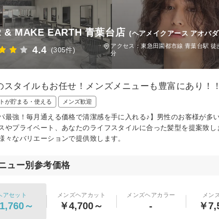
R & MAKE EARTH 青葉台店
(ヘアメイクアース アオバダ
アクセス：東急田園都市線 青葉台駅 徒歩
4.4
(305件)
分
のスタイルもお任せ！メンズメニューも豊富にあり！！カ
トが貯まる・使える
メンズ歓迎
パ最強！毎月通える価格で清潔感を手に入れる♪】男性のお客様が多
スやプライベート、あなたのライフスタイルに合った髪型を提案致し
様々なバリエーションで提供致します。
ニュー別参考価格
ヘアセット
メンズヘアカット
メンズヘアカラー
メン
1,760～
￥4,700～
-
￥7,