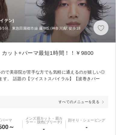
イテン)
5分、東急田園都市線 藤が丘(神奈川)駅 徒歩18
ット+パーマ最短1時間！！￥9800
いので美容院が苦手な方でも気軽に通えるのが嬉しい◎
ます。 話題の【ツイストスパイラル】【波巻きパー
すべてのメニューを見る
メンズ眉カット・眉カ
ズパーマ
顔そり・シェービング
ラー・脱色(ブリーチ)
500～
-
-