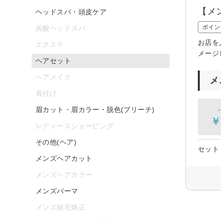
【メ
ヘッドスパ・頭皮ケア
ポイン
炭酸ヘッドスパ
お店を
エクステ
メージ
ヘアセット
ヘアメイク
メ
着付け
眉カット・眉カラー・脱色(ブリーチ)
￥
レディースシェービング
その他(ヘア)
セット
メンズヘアカット
メンズヘアカラー
メンズパーマ
メンズ縮毛矯正