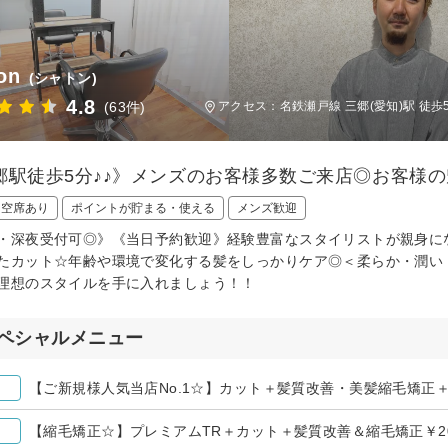
on
(シャトン)
4.8
(63件)
アクセス：名鉄瀬戸線 三郷(愛知)駅 徒歩
郷駅徒歩5分♪♪》メンズのお客様多数ご来店◎お客様
日空席あり
ポイントが貯まる・使える
メンズ歓迎
・深夜受付可◎》《当日予約歓迎》経験豊富なスタイリストが親身に
たカット☆年齢や環境で変化する髪をしっかりケア◎＜柔らか・潤い
理想のスタイルを手に入れましょう！！
ペシャルメニュー
【ご新規様人気当店No.1☆】カット＋髪質改善・美髪縮毛矯正＋
【縮毛矯正☆】プレミアムTR＋カット＋髪質改善＆縮毛矯正￥20