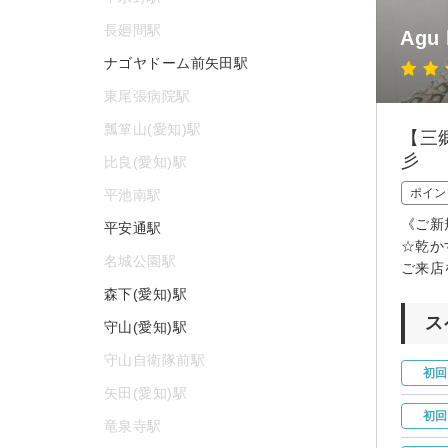
長廻間駅
Agu
ナゴヤドーム前矢田駅
東尾張病院駅
瓢箪山(愛知)駅
【三
彡
比良(愛知)駅
ポイン
平池南駅
《ご新
平安通駅
☆乾か
名城公園駅
ご来店
森下(愛知)駅
ス
守山(愛知)駅
守山自衛隊前駅
初回
矢田(愛知)駅
初回
竜泉寺駅