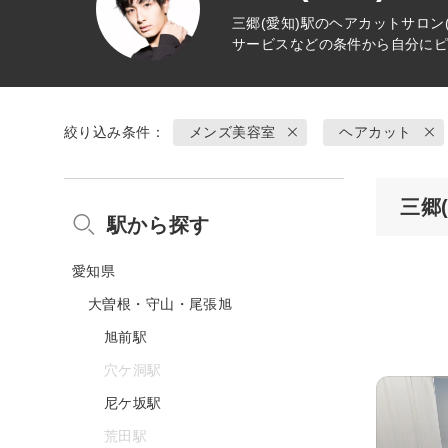
三郷(愛知)駅の
ヘアカット
サロン
サービスなどの条件から自分に
絞り込み条件：
メンズ美容室
ヘアカット
三郷
駅から探す
愛知県
大曽根・守山・尾張旭
旭前駅
穴ケ洞駅
尼ケ坂駅
荒田駅