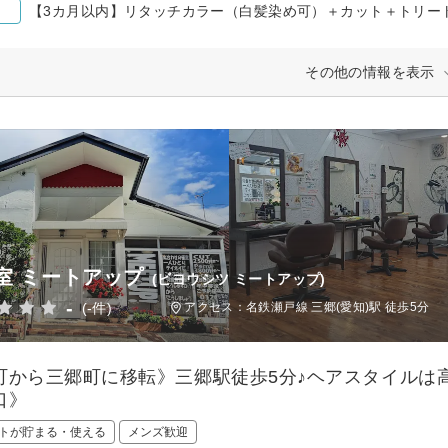
【3カ月以内】リタッチカラー（白髪染め可）＋カット＋トリートメ
その他の情報を表示
室 ミートアップ
(ビヨウシツ ミートアップ)
-
(-件)
アクセス：名鉄瀬戸線 三郷(愛知)駅 徒歩5分
町から三郷町に移転》三郷駅徒歩5分♪ヘアスタイルは
口》
トが貯まる・使える
メンズ歓迎