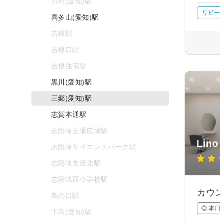
川村(愛知)駅
リピー
喜多山(愛知)駅
吉根駅
吉根口駅
吉根住宅駅
黒川(愛知)駅
三郷(愛知)駅
志賀本通駅
志段味交通広場駅
Lino
志段味サイエンスパーク駅
志段味支所北駅
志段味西小学校駅
カウ
島の口駅
◎ 本
下島(愛知)駅