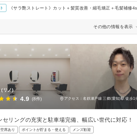
《サラ艶ストレート》カット＋髪質改善・縮毛矯正＋毛髪補修4st
ト
その他の情報を表示
(リノ)
4.9
(8件)
アクセス：名鉄瀬戸線 三郷(愛知)駅 徒歩1
ンセリングの充実と駐車場完備、幅広い世代に対応！
日空席あり
ポイントが貯まる・使える
メンズ歓迎