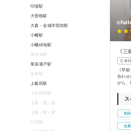
印場駅
大曽根駅
chat
大森・金城学院前駅
小幡駅
小幡緑地駅
《三
尾張旭駅
◎ 本
尾張瀬戸駅
《早朝
金屋駅
合わせ
がら、
上飯田駅
上志段味駅
ス
上島（西）駅
上島（東）駅
初回
川宮駅
全員