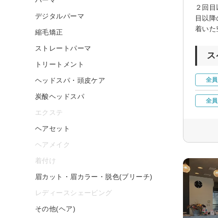
２回目
デジタルパーマ
目以降
着いた
縮毛矯正
ストレートパーマ
ス
トリートメント
ヘッドスパ・頭皮ケア
全員
炭酸ヘッドスパ
全員
エクステ
ヘアセット
ヘアメイク
着付け
眉カット・眉カラー・脱色(ブリーチ)
レディースシェービング
その他(ヘア)