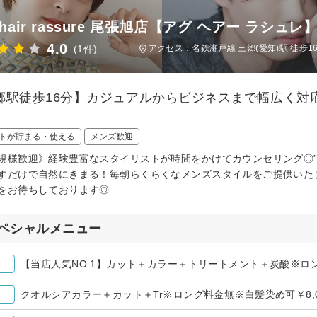
 hair rassure 尾張旭店【アグ ヘアー ラシュレ
4.0
(1件)
アクセス：名鉄瀬戸線 三郷(愛知)駅 徒歩1
郷駅徒歩16分】カジュアルからビジネスまで幅広く対
トが貯まる・使える
メンズ歓迎
規様歓迎》経験豊富なスタイリストが時間をかけてカウンセリング◎”
すだけで自然にきまる！毎朝らくらくなメンズスタイルをご提供いた
をお待ちしております◎
ペシャルメニュー
【当店人気NO.1】カット＋カラー＋トリートメント＋炭酸※ロング
クオルシアカラー＋カット＋Tr※ロング料金無※白髪染め可￥8,0