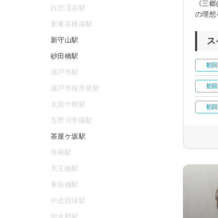
《三郷
白沢渓谷駅
の理想
新東谷橋南駅
新守山駅
ス
砂田橋駅
初回
瀬戸市駅
初回
瀬戸市役所前駅
太鼓ケ根駅
初回
玉野川学園駅
茶屋ケ坂駅
寺林駅
天王橋駅
東谷橋駅
中志段味駅
中水野駅