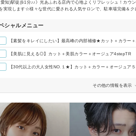
(愛知)駅徒歩1分♪♪》光あふれる店内で心地よくリフレッシュ！カ
を実現します☆様々な世代に愛される人気サロンで、駐車場完備＆ク
ペシャルメニュー
【素髪をキレイにしたい】最高峰の内部補修★カット＋カラー＋
【美肌に見える◎】カット＋美肌カラー＋オージュア4stepTR ￥
【30代以上の大人女性NO.１★】カット＋カラー＋オージュア５step
その他の情報を表示