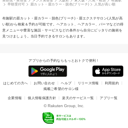
美容院・美容室
メンズ美容室
大阪府
東大阪・八尾・柏原
布施駅
早朝受付可
眉カット・眉カラー・脱色(ブリーチ)
人気が高い順
布施駅の
眉カット・眉カラー・脱色(ブリーチ)・眉エクステ
サロン(人気が高
い順)から検索＆予約が可能です。ヘアカット、ヘアカラー、パーマなどの得
意メニューや豊富な施設・サービスなどの条件から自分にピッタリの施術を
見つけましょう。当日予約できるサロンもあります。
アプリからの予約ならもっとおトクで便利！
はじめての方へ
お問い合わせ
ヘルプ
リリース情報
利用規約
掲載ご希望のサロン様
企業情報
個人情報保護方針
楽天のサービス一覧
アプリ一覧
© Rakuten Group, Inc.