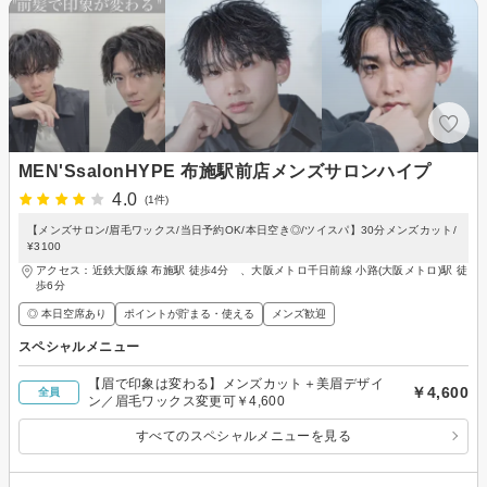
MEN'SsalonHYPE 布施駅前店メンズサロンハイプ
4.0
(1件)
【メンズサロン/眉毛ワックス/当日予約OK/本日空き◎/ツイスパ】30分メンズカット/
¥3100
アクセス：近鉄大阪線 布施駅 徒歩4分 、大阪メトロ千日前線 小路(大阪メトロ)駅 徒
歩6分
◎ 本日空席あり
ポイントが貯まる・使える
メンズ歓迎
スペシャルメニュー
【眉で印象は変わる】メンズカット＋美眉デザイ
￥4,600
全員
ン／眉毛ワックス変更可￥4,600
すべてのスペシャルメニューを見る