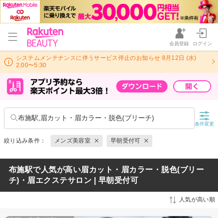
会員登録
ログイン
システムメンテナンスに伴うサービス停止のお知らせ 8月12日 (水)
2:00〜5:30
布施駅,眉カット・眉カラー・脱色(ブリーチ)
条件変更
絞り込み条件：
メンズ美容室
早朝受付可
布施駅で人気が高い眉カット・眉カラー・脱色(ブリー
チ)・眉エクステサロン | 早朝受付可
人気が高い順