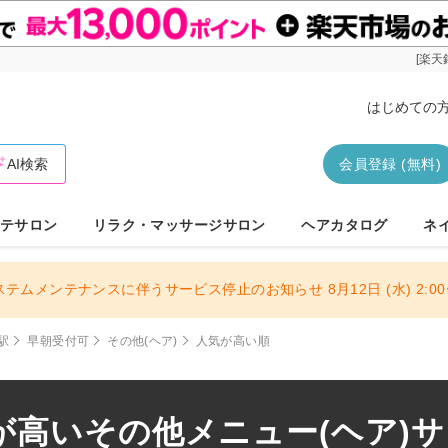
[楽天
はじめての
AI検索
会員登録 (無料)
テサロン
リラク・マッサージサロン
ヘアカタログ
ネ
ステムメンテナンスに伴うサービス停止のお知らせ 8月12日 (水) 2:00〜
駅
早朝受付可
その他(ヘア)
人気が高い順
高いその他メニュー(ヘア)サロ