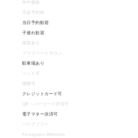
年中無休
完全予約制
当日予約歓迎
子連れ歓迎
個室あり
プライベートサロン
駐車場あり
ペット可
喫煙可
クレジットカード可
QR・バーコード決済可
電子マネー決済可
バリアフリー
Foreigners Welcome