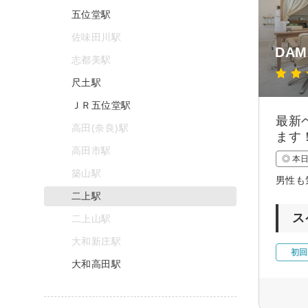
五位堂駅
佐味田川駅
DAM 
志都美駅
尺土駅
ＪＲ五位堂駅
最新
高田(奈良)駅
ます
高田市駅
◎ 本
築山駅
男性も
二上駅
ス
二上山駅
大和新庄駅
初回
大和高田駅