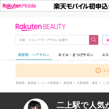
美容院・ヘアサロン
ネイル・まつげサロン
エス
シ
美容院・美容室
メンズ美容室
奈良県
大和高田・香芝
二上
二上駅で人気が