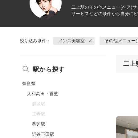
二上駅の
その他メニュー(ヘア)
サ
サービスなどの条件から自分に
絞り込み条件：
メンズ美容室
その他メニュー(
二上
駅から探す
奈良県
大和高田・香芝
磐城駅
王寺駅
香芝駅
近鉄下田駅