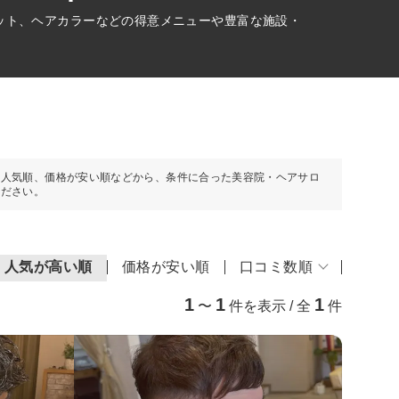
ット、ヘアカラーなどの得意メニューや豊富な施設・
や人気順、価格が安い順などから、条件に合った美容院・ヘアサロ
ください。
人気が高い順
価格が安い順
口コミ数順
1
1
1
〜
件を表示 / 全
件