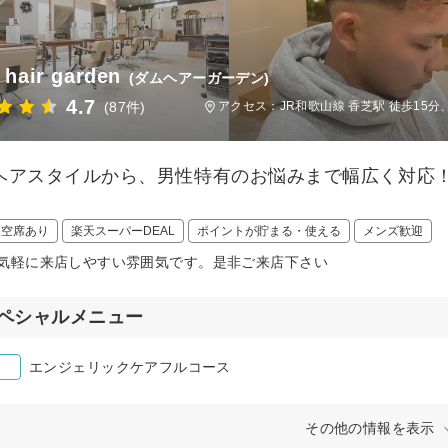
hair garden
(ダムヘアーガーデン)
4.7
(87件)
アクセス：JR和歌山線 香芝駅 徒歩15分
ヘアスタイルから、男性特有のお悩みまで幅広く対応
！
日空席あり
楽天スーパーDEAL
ポイントが貯まる・使える
メンズ歓迎
気軽に来店しやすい雰囲気です。是非ご来店下さい
ペシャルメニュー
エンジェリックケアフルコース
その他の情報を表示