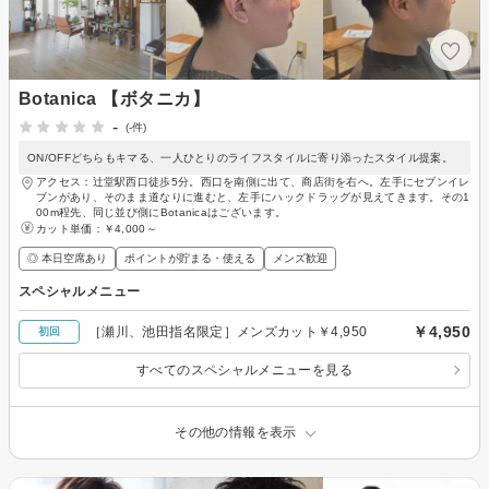
Botanica 【ボタニカ】
-
(-件)
ON/OFFどちらもキマる、一人ひとりのライフスタイルに寄り添ったスタイル提案。
アクセス：辻堂駅西口徒歩5分。西口を南側に出て、商店街を右へ。左手にセブンイレ
ブンがあり、そのまま道なりに進むと、左手にハックドラッグが見えてきます。その1
00m程先、同じ並び側にBotanicaはございます。
カット単価：
￥4,000～
◎ 本日空席あり
ポイントが貯まる・使える
メンズ歓迎
スペシャルメニュー
￥4,950
［瀬川、池田指名限定］メンズカット￥4,950
初回
すべてのスペシャルメニューを見る
その他の情報を表示