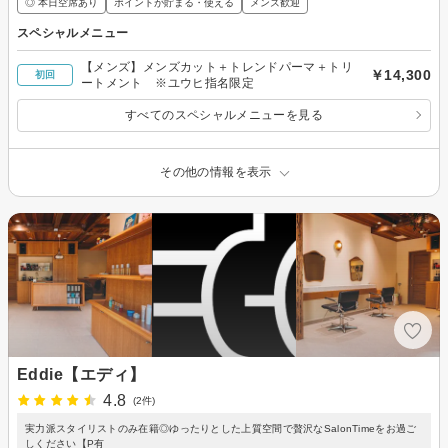
◎ 本日空席あり
ポイントが貯まる・使える
メンズ歓迎
スペシャルメニュー
【メンズ】メンズカット＋トレンドパーマ＋トリ
￥14,300
初回
ートメント ※ユウヒ指名限定
すべてのスペシャルメニューを見る
その他の情報を表示
Eddie【エディ】
4.8
(2件)
実力派スタイリストのみ在籍◎ゆったりとした上質空間で贅沢なSalonTimeをお過ご
しください【P有