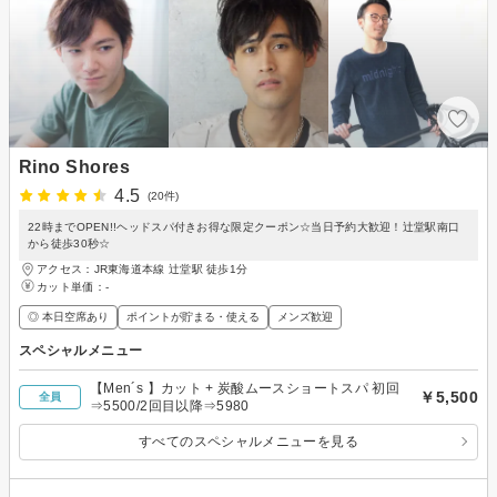
Rino Shores
4.5
(20件)
22時までOPEN!!ヘッドスパ付きお得な限定クーポン☆当日予約大歓迎！辻堂駅南口
から徒歩30秒☆
アクセス：JR東海道本線 辻堂駅 徒歩1分
カット単価：
-
◎ 本日空席あり
ポイントが貯まる・使える
メンズ歓迎
スペシャルメニュー
【Men´s 】カット + 炭酸ムースショートスパ 初回
￥5,500
全員
⇒5500/2回目以降⇒5980
すべてのスペシャルメニューを見る