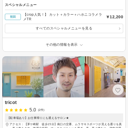
スペシャルメニュー
【crop人気！】 カット＋カラー＋ハホニコラメラ
￥12,200
初回
メTR
すべてのスペシャルメニューを見る
その他の情報を表示
tricot
5.0
(2件)
【駐車場あり】お仕事帰りにも通えるサロン★
アクセス：【茅ケ崎駅 徒歩15分】南口の交番、ムラサキスポーツが見える通りを真