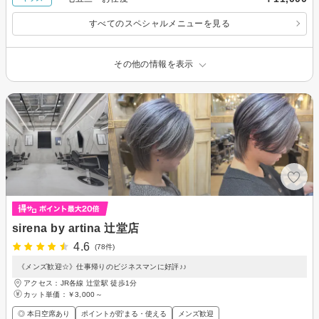
すべてのスペシャルメニューを見る
その他の情報を表示
sirena by artina 辻堂店
4.6
(78件)
《メンズ歓迎☆》仕事帰りのビジネスマンに好評♪♪
アクセス：JR各線 辻堂駅 徒歩1分
カット単価：
￥3,000～
◎ 本日空席あり
ポイントが貯まる・使える
メンズ歓迎