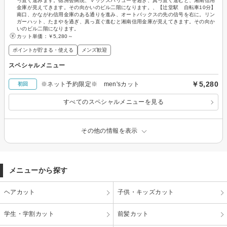
っ直ぐ進みます。徳洲会病院、マックスバリューを過ぎ、真っ直ぐ進むと、湘南信用
金庫が見えてきます。その向かいのビル二階になります。、【辻堂駅 自転車10分】
南口、かながわ信用金庫のある通りを進み、オートバックスの先の信号を右に。リン
ガーハット、たまやを過ぎ、真っ直ぐ進むと湘南信用金庫が見えてきます。その向か
いのビル二階になります。
カット単価：
￥5,280～
ポイントが貯まる・使える
メンズ歓迎
スペシャルメニュー
￥5,280
※ネット予約限定※ men'sカット
初回
すべてのスペシャルメニューを見る
その他の情報を表示
メニューから探す
ヘアカット
子供・キッズカット
学生・学割カット
前髪カット