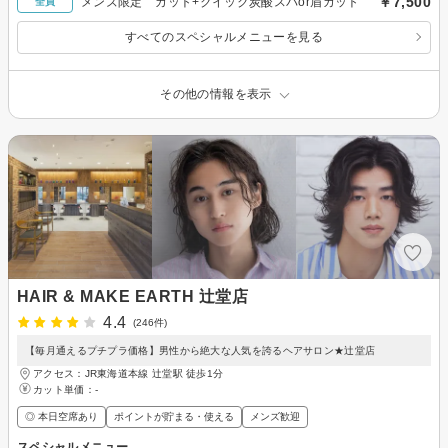
￥7,500
メンズ限定 カット+クイック炭酸スパor眉カット
全員
すべてのスペシャルメニューを見る
その他の情報を表示
HAIR & MAKE EARTH 辻堂店
4.4
(246件)
【毎月通えるプチプラ価格】男性から絶大な人気を誇るヘアサロン★辻堂店
アクセス：JR東海道本線 辻堂駅 徒歩1分
カット単価：
-
◎ 本日空席あり
ポイントが貯まる・使える
メンズ歓迎
スペシャルメニュー