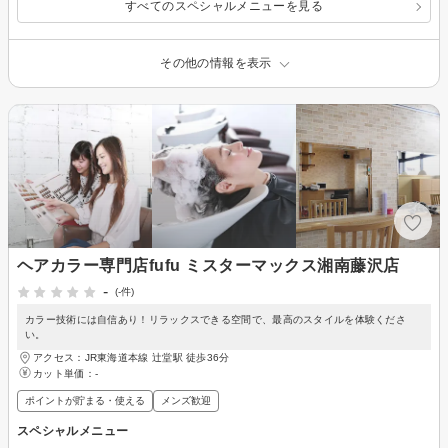
すべてのスペシャルメニューを見る
その他の情報を表示
ヘアカラー専門店fufu ミスターマックス湘南藤沢店
-
(-件)
カラー技術には自信あり！リラックスできる空間で、最高のスタイルを体験くださ
い。
アクセス：JR東海道本線 辻堂駅 徒歩36分
カット単価：
-
ポイントが貯まる・使える
メンズ歓迎
スペシャルメニュー