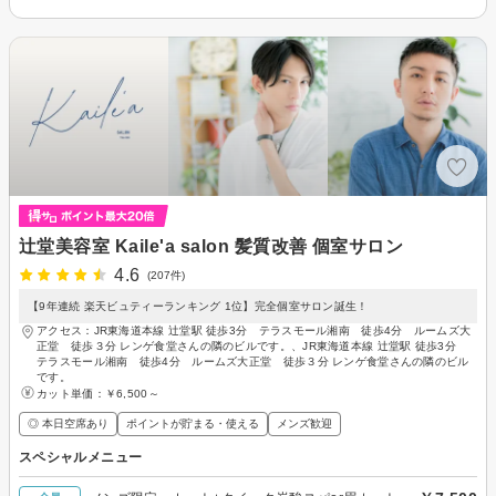
辻堂美容室 Kaile'a salon 髪質改善 個室サロン
4.6
(207件)
【9年連続 楽天ビュティーランキング 1位】完全個室サロン誕生！
アクセス：JR東海道本線 辻堂駅 徒歩3分 テラスモール湘南 徒歩4分 ルームズ大
正堂 徒歩３分 レンゲ食堂さんの隣のビルです。、JR東海道本線 辻堂駅 徒歩3分
テラスモール湘南 徒歩4分 ルームズ大正堂 徒歩３分 レンゲ食堂さんの隣のビル
です。
カット単価：
￥6,500～
◎ 本日空席あり
ポイントが貯まる・使える
メンズ歓迎
スペシャルメニュー