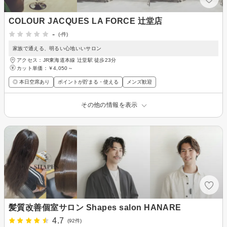
COLOUR JACQUES LA FORCE 辻堂店
-
(-件)
家族で通える、明るい心地いいサロン
アクセス：JR東海道本線 辻堂駅 徒歩23分
カット単価：
￥4,050～
◎ 本日空席あり
ポイントが貯まる・使える
メンズ歓迎
その他の情報を表示
髪質改善個室サロン Shapes salon HANARE
4.7
(92件)