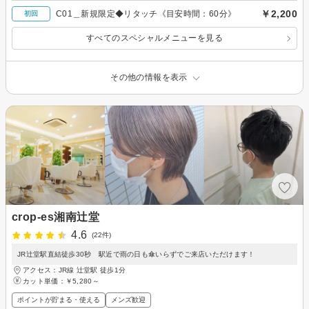
￥2,200
C01＿新規限定◆リタッチ《目安時間：60分》
初回
すべてのスペシャルメニューを見る
その他の情報を表示
crop-es湘南辻堂
4.6
(22件)
JR辻堂駅直結徒歩30秒 駅近で雨の日も傘いらずでご来店いただけます！
アクセス：JR線 辻堂駅 徒歩1分
カット単価：
￥5,280～
ポイントが貯まる・使える
メンズ歓迎