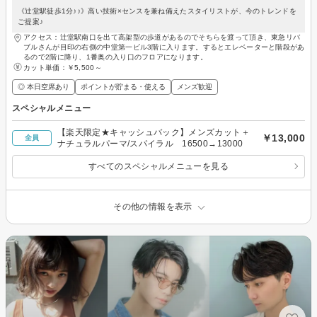
《辻堂駅徒歩1分♪♪》高い技術×センスを兼ね備えたスタイリストが、今のトレンドを
ご提案♪
アクセス：辻堂駅南口を出て高架型の歩道があるのでそちらを渡って頂き、東急リバ
ブルさんが目印の右側の中堂第一ビル3階に入ります。するとエレベーターと階段があ
るので2階に降り、1番奥の入り口のフロアになります。
カット単価：
￥5,500～
◎ 本日空席あり
ポイントが貯まる・使える
メンズ歓迎
スペシャルメニュー
【楽天限定★キャッシュバック】メンズカット＋
￥13,000
全員
ナチュラルパーマ/スパイラル 16500→13000
すべてのスペシャルメニューを見る
その他の情報を表示