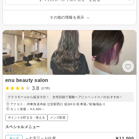
その他の情報を表示
enu beauty salon
3.8
(17件)
テラスモールから徒歩９分！ 女性目線で素敵ヘアに☆ヘッドスパがおすすめ！
アクセス：JR東海道本線 辻堂駅西口 徒歩6分 駐車場／駐輪場あり
カット単価：
￥4,400～
ポイントが貯まる・使える
メンズ歓迎
スペシャルメニュー
￥11,000
～七五三～お仕度
キッズ