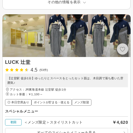
その他の情報を表示
LUCK 辻堂
4.5
(53件)
【辻堂駅 徒歩1分】ゆったりとスペースをとったセット面は、木目調で落ち着いた雰
囲気♪
アクセス：JR東海道本線 辻堂駅 徒歩1分
カット単価：
￥1,100～
◎ 本日空席あり
ポイントが貯まる・使える
メンズ歓迎
スペシャルメニュー
￥4,620
＜メンズ限定＞スタイリストカット
初回
すべてのスペシャルメニューを見る