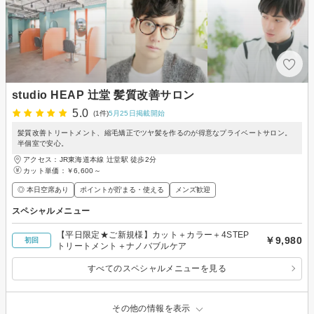
studio HEAP 辻堂 髪質改善サロン
5.0
(1件)
5月25日掲載開始
髪質改善トリートメント、縮毛矯正でツヤ髪を作るのが得意なプライベートサロン。
半個室で安心。
アクセス：JR東海道本線 辻堂駅 徒歩2分
カット単価：
￥6,600～
◎ 本日空席あり
ポイントが貯まる・使える
メンズ歓迎
スペシャルメニュー
【平日限定★ご新規様】カット＋カラー＋4STEP
￥9,980
初回
トリートメント＋ナノバブルケア
すべてのスペシャルメニューを見る
その他の情報を表示