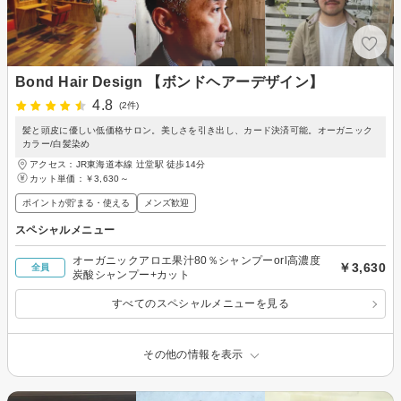
Bond Hair Design 【ボンドヘアーデザイン】
4.8
(2件)
髪と頭皮に優しい低価格サロン。美しさを引き出し、カード決済可能。オーガニック
カラー/白髪染め
アクセス：JR東海道本線 辻堂駅 徒歩14分
カット単価：
￥3,630～
ポイントが貯まる・使える
メンズ歓迎
スペシャルメニュー
オーガニックアロエ果汁80％シャンプーorl高濃度
￥3,630
全員
炭酸シャンプー+カット
すべてのスペシャルメニューを見る
その他の情報を表示