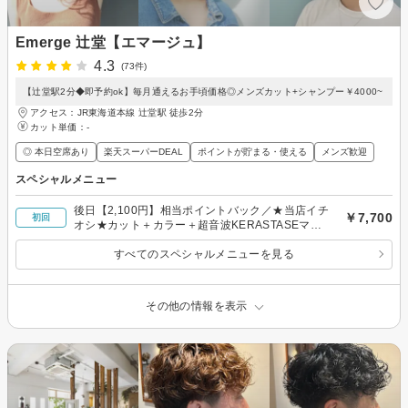
Emerge 辻堂【エマージュ】
4.3
(73件)
【辻堂駅2分◆即予約ok】毎月通えるお手頃価格◎メンズカット+シャンプー￥4000~
アクセス：JR東海道本線 辻堂駅 徒歩2分
カット単価：
-
◎ 本日空席あり
楽天スーパーDEAL
ポイントが貯まる・使える
メンズ歓迎
スペシャルメニュー
後日【2,100円】相当ポイントバック／★当店イチ
￥7,700
初回
オシ★カット＋カラー＋超音波KERASTASEマス
クTr ￥7,700
すべてのスペシャルメニューを見る
その他の情報を表示