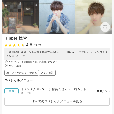
Ripple 辻堂
4.8
(26件)
【辻堂駅徒歩2分】持ちが良く再現性が高いカットはRipple（リプル）へ！メンズスタ
イルならお任せ！
アクセス：JR東海道本線 辻堂駅 徒歩2分
カット単価：
-
ポイントが貯まる・使える
メンズ歓迎
スペシャルメニュー
【メンズ人気No．1】似合わせカット眉カット
￥6,520
全員
￥6520
すべてのスペシャルメニューを見る