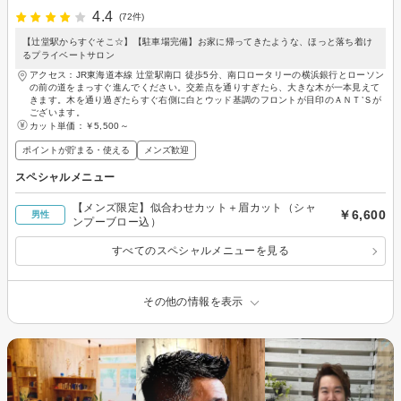
4.4
(72件)
【辻堂駅からすぐそこ☆】【駐車場完備】お家に帰ってきたような、ほっと落ち着け
るプライベートサロン
アクセス：JR東海道本線 辻堂駅南口 徒歩5分、南口ロータリーの横浜銀行とローソン
の前の道をまっすぐ進んでください。交差点を通りすぎたら、大きな木が一本見えて
きます。木を通り過ぎたらすぐ右側に白とウッド基調のフロントが目印のＡＮＴ’Ｓが
ございます。
カット単価：
￥5,500～
ポイントが貯まる・使える
メンズ歓迎
スペシャルメニュー
【メンズ限定】似合わせカット＋眉カット（シャ
￥6,600
男性
ンプーブロー込）
すべてのスペシャルメニューを見る
その他の情報を表示