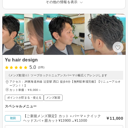
その他の情報を表示
Yu hair design
5.0
(2件)
《メンズ歓迎☆》ツーブロック☆ニュアンスパーマ☆幅広くアレンジします
アクセス：JR東海道本線 辻堂駅 西口 徒歩6分【無料駐車場完備】【リニューアルオ
ープン！！】
カット単価：
￥6,000～
ポイントが貯まる・使える
メンズ歓迎
スペシャルメニュー
【ご新規メンズ限定】カット＋パーマ＋クイック
￥11,000
初回
ヘッドスパ＋眉カット¥13900→¥11000