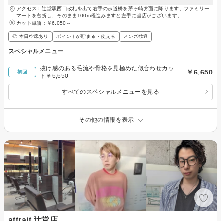
アクセス：辻堂駅西口改札を出て右手の歩道橋を茅ヶ崎方面に降ります。ファミリー
マートを右折し、そのまま100m程進みますと左手に当店がございます。
カット単価：
￥6,050～
◎ 本日空席あり
ポイントが貯まる・使える
メンズ歓迎
スペシャルメニュー
抜け感のある毛流や骨格を見極めた似合わせカッ
￥6,650
初回
ト￥6,650
すべてのスペシャルメニューを見る
その他の情報を表示
attrait 辻堂店