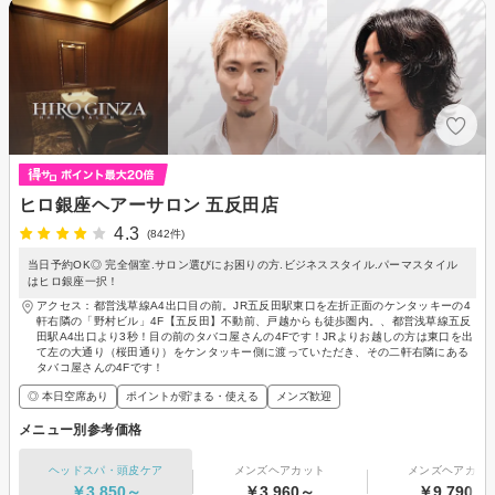
ヒロ銀座ヘアーサロン 五反田店
4.3
(842件)
当日予約OK◎ 完全個室.サロン選びにお困りの方.ビジネススタイル.パーマスタイル
はヒロ銀座一択！
アクセス：都営浅草線A4出口目の前。JR五反田駅東口を左折正面のケンタッキーの4
軒右隣の「野村ビル」4F【五反田】不動前、戸越からも徒歩圏内。、都営浅草線五反
田駅A4出口より3秒！目の前のタバコ屋さんの4Fです！JRよりお越しの方は東口を出
て左の大通り（桜田通り）をケンタッキー側に渡っていただき、その二軒右隣にある
タバコ屋さんの4Fです！
◎ 本日空席あり
ポイントが貯まる・使える
メンズ歓迎
メニュー別参考価格
ヘッドスパ・頭皮ケア
メンズヘアカット
メンズヘアカラ
￥3,850～
￥3,960～
￥9,790～