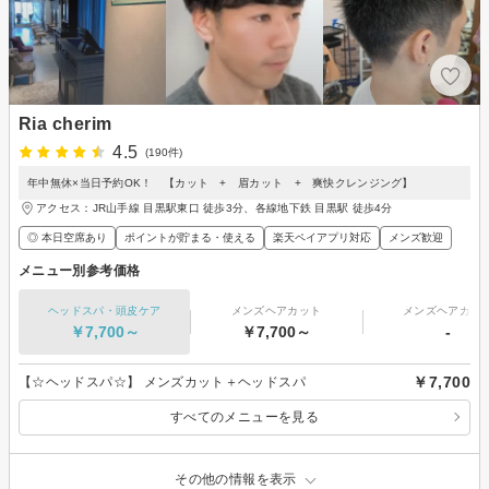
Ria cherim
4.5
(190件)
年中無休×当日予約OK！ 【カット + 眉カット + 爽快クレンジング】
アクセス：JR山手線 目黒駅東口 徒歩3分、各線地下鉄 目黒駅 徒歩4分
◎ 本日空席あり
ポイントが貯まる・使える
楽天ペイアプリ対応
メンズ歓迎
メニュー別参考価格
ヘッドスパ・頭皮ケア
メンズヘアカット
メンズヘアカラ
￥7,700～
￥7,700～
-
￥7,700
【☆ヘッドスパ☆】 メンズカット＋ヘッドスパ
すべてのメニューを見る
その他の情報を表示