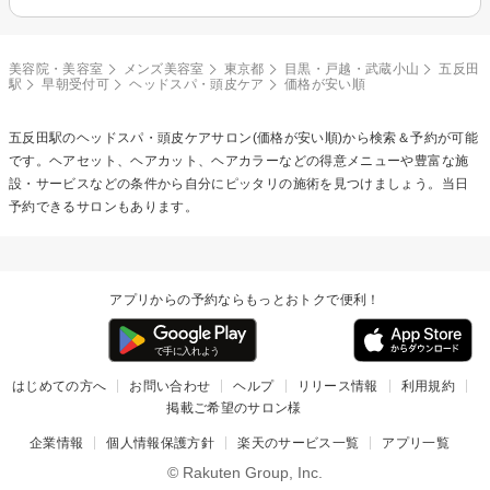
美容院・美容室
メンズ美容室
東京都
目黒・戸越・武蔵小山
五反田
駅
早朝受付可
ヘッドスパ・頭皮ケア
価格が安い順
五反田駅の
ヘッドスパ・頭皮ケア
サロン(価格が安い順)から検索＆予約が可能
です。ヘアセット、ヘアカット、ヘアカラーなどの得意メニューや豊富な施
設・サービスなどの条件から自分にピッタリの施術を見つけましょう。当日
予約できるサロンもあります。
アプリからの予約ならもっとおトクで便利！
はじめての方へ
お問い合わせ
ヘルプ
リリース情報
利用規約
掲載ご希望のサロン様
企業情報
個人情報保護方針
楽天のサービス一覧
アプリ一覧
© Rakuten Group, Inc.