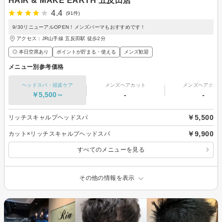
HAIR & MAKE EARTH 五反田店
4.4
(91件)
9/30リニューアルOPEN！メンズパーマもおすすめです！
アクセス：JR山手線 五反田駅 徒歩2分
◎ 本日空席あり
ポイントが貯まる・使える
メンズ歓迎
メニュー別参考価格
ヘッドスパ・頭皮ケア
メンズヘアカット
メンズヘアカラ
￥5,500～
-
-
￥5,500
リッチスキャルプヘッドスパ
￥9,900
カット×リッチスキャルプヘッドスパ
すべてのメニューを見る
その他の情報を表示