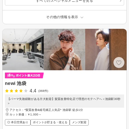
すべてのスペシャルメニューを見る
その他の情報を表示
newi 池袋
4.4
(368件)
【パーマ失敗経験がある方大歓迎】髪質改善特化店で理想のモテヘアへ＜池袋駅30秒
＞
アクセス：*髪質改善&縮毛矯正人気店* 池袋駅 徒歩1分
カット単価：
￥1,000～
◎ 本日空席あり
ポイントが貯まる・使える
メンズ歓迎