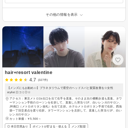
その他の情報を表示
hair+resort valentine
4.7
(327件)
【メンズにもお勧め♪♪】プラネタリウムで星空のヘッドスパと髪質改善を☆女性
stylist 口コミ◎☆
アクセス：東京メトロ1b出口を出て右手を直進。そのまま次の横断歩道も直進。タワ
ーマンション手前のローソンを右折して、直進した突当り1F、白いレンガのサロン、
JR南口（メトロポリタン改札）を出て左折。ホテルメトロポリタン手前で右折。西池
袋一丁目交差点を渡り右折。タワーマンションを左折して、直進した突当り1F、白い
レンガのサロン
カット単価：
￥5,500～
◎ 本日空席あり
ポイントが貯まる・使える
メンズ歓迎