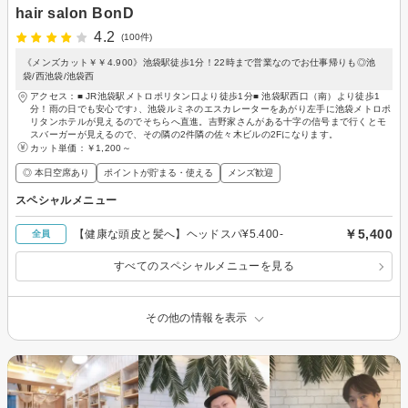
hair salon BonD
4.2
(100件)
《メンズカット￥￥4.900》池袋駅徒歩1分！22時まで営業なのでお仕事帰りも◎池
袋/西池袋/池袋西
アクセス：■ JR池袋駅メトロポリタン口より徒歩1分■ 池袋駅西口（南）より徒歩1
分！雨の日でも安心です♪、池袋ルミネのエスカレーターをあがり左手に池袋メトロポ
リタンホテルが見えるのでそちらへ直進。吉野家さんがある十字の信号まで行くとモ
スバーガーが見えるので、その隣の2件隣の佐々木ビルの2Fになります。
カット単価：
￥1,200～
◎ 本日空席あり
ポイントが貯まる・使える
メンズ歓迎
スペシャルメニュー
￥5,400
【健康な頭皮と髪へ】ヘッドスパ¥5.400-
全員
すべてのスペシャルメニューを見る
その他の情報を表示