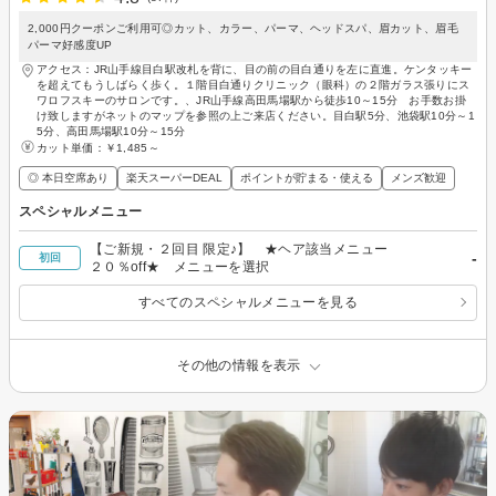
2,000円クーポンご利用可◎カット、カラー、パーマ、ヘッドスパ、眉カット、眉毛
パーマ好感度UP
アクセス：JR山手線目白駅改札を背に、目の前の目白通りを左に直進。ケンタッキー
を超えてもうしばらく歩く。１階目白通りクリニック（眼科）の２階ガラス張りにス
ワロフスキーのサロンです。、JR山手線高田馬場駅から徒歩10～15分 お手数お掛
け致しますがネットのマップを参照の上ご来店ください。目白駅5分、池袋駅10分～1
5分、高田馬場駅10分～15分
カット単価：
￥1,485～
◎ 本日空席あり
楽天スーパーDEAL
ポイントが貯まる・使える
メンズ歓迎
スペシャルメニュー
【ご新規・２回目 限定♪】 ★ヘア該当メニュー
-
初回
２０％off★ メニューを選択
すべてのスペシャルメニューを見る
その他の情報を表示