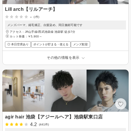
Lill arch【リルアーチ】
-
(-件)
メンズパーマ、縮毛矯正、白髪染め、同日施術可能です
アクセス：JR山手線/西武池袋線 池袋駅 徒歩7分
カット単価：
￥5,900～
◎ 本日空席あり
ポイントが貯まる・使える
メンズ歓迎
その他の情報を表示
agir hair 池袋【アジールヘア】池袋駅東口店
4.2
(441件)