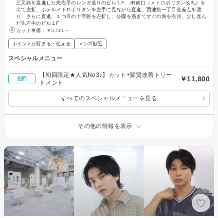
三叉路を直進した先右手のレンガ造りのビル１F、JR南口（メトロポリタン改札）を
出て左折。ホテルメトロポリタンを左手に見ながら直進。西池袋一丁目交差点を渡
り、さらに直進。１つ目の十字路を左折し、公園を過ぎてすぐの角を右折。少し進ん
だ先左手のビル１F
カット単価：
￥5,500～
ポイントが貯まる・使える
メンズ歓迎
スペシャルメニュー
【初回限定★人気No3♪】カット+髪質改善トリー
￥11,800
初回
トメント
すべてのスペシャルメニューを見る
その他の情報を表示