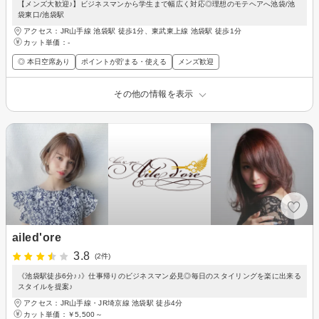
【メンズ大歓迎♪】ビジネスマンから学生まで幅広く対応◎理想のモテヘアへ池袋/池
袋東口/池袋駅
アクセス：JR山手線 池袋駅 徒歩1分、東武東上線 池袋駅 徒歩1分
カット単価：
-
◎ 本日空席あり
ポイントが貯まる・使える
メンズ歓迎
その他の情報を表示
ailed'ore
3.8
(2件)
《池袋駅徒歩6分♪♪》仕事帰りのビジネスマン必見◎毎日のスタイリングを楽に出来る
スタイルを提案♪
アクセス：JR山手線・JR埼京線 池袋駅 徒歩4分
カット単価：
￥5,500～