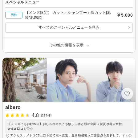
スペシャルメニュー
【メンズ限定】 カット＋シャンプー＋眉カット[池
￥5,000
男性
袋/池袋駅]
すべてのスペシャルメニューを見る
その他の情報を表示
albero
4.8
(279件)
【メンズにもお勧め♪♪】おしゃれママにも嬉しい木と緑の空間＋髪質改善☆女性
stylist 口コミ◎☆
アクセス：メトロC3出口を出て右へ直進。豊島税務署入口交差点を左折して、すぐの