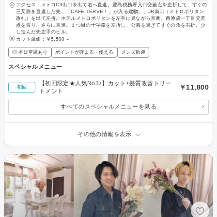
アクセス：メトロC3出口を出て右へ直進。豊島税務署入口交差点を左折して、すぐの
三叉路を直進した先、「CAFE TERVE！」が入る建物。、JR南口（メトロポリタン
改札）を出て左折。ホテルメトロポリタンを左手に見ながら直進。西池袋一丁目交差
点を渡り、さらに直進。１つ目の十字路を左折し、公園を過ぎてすぐの角を右折。少
し進んだ先左手のビル。
カット単価：
￥5,500～
◎ 本日空席あり
ポイントが貯まる・使える
メンズ歓迎
スペシャルメニュー
【初回限定★人気No3♪】カット+髪質改善トリー
￥11,800
初回
トメント
すべてのスペシャルメニューを見る
その他の情報を表示