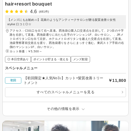
hair+resort bouquet
4.6
(481件)
【メンズにもお勧め♪♪】花束のようなアンティークサロンが贈る髪質改善☆女性
stylist 口コミ◎☆
アクセス：C3出口を出て右へ直進。西池袋公園入口交差点を左折して、2つ目の十字
路を右折して直進。西池袋通りに出たら左手のマンション1F、白いサロン。 、JRメ
トロポリタン口を出て左折。ホテルメトロポリタンを越えた交差点を右折して直進。
池袋警察署前交差点を渡り、西池袋通りをさらにまっすぐ進む。東武ストア手前の右
側のマンション1F、白いサロン。
カット単価：
￥5,500～
◎ 本日空席あり
ポイントが貯まる・使える
メンズ歓迎
スペシャルメニュー
【初回限定★人気No3♪】カット+髪質改善トリー
￥11,800
初回
トメント
すべてのスペシャルメニューを見る
その他の情報を表示