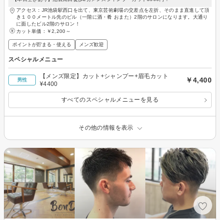
アクセス：JR池袋駅西口を出て、東京芸術劇場の交差点を左折、そのまま直進して頂
き１００メートル先のビル（一階に酒・肴 おまた）2階のサロンになります。大通り
に面したビル2階のサロン！
カット単価：
￥2,200～
ポイントが貯まる・使える
メンズ歓迎
スペシャルメニュー
【メンズ限定】カット+シャンプー+眉毛カット
￥4,400
男性
¥4400
すべてのスペシャルメニューを見る
その他の情報を表示