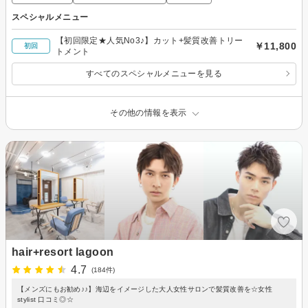
スペシャルメニュー
【初回限定★人気No3♪】カット+髪質改善トリー
￥11,800
初回
トメント
すべてのスペシャルメニューを見る
その他の情報を表示
hair+resort lagoon
4.7
(184件)
【メンズにもお勧め♪♪】海辺をイメージした大人女性サロンで髪質改善を☆女性
stylist 口コミ◎☆