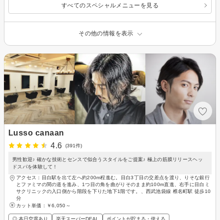
すべてのスペシャルメニューを見る
その他の情報を表示
Lusso canaan
4.6
(391件)
男性歓迎♪ 確かな技術とセンスで似合うスタイルをご提案♪ 極上の筋膜リリースヘッ
ドスパを体験して！
アクセス：目白駅を出て左へ約200m程進む。目白3丁目の交差点を渡り、りそな銀行
とファミマの間の道を進み、1つ目の角を曲がりそのまま約100m直進、右手に目白ミ
サクリニックの入口側から階段を下りた地下1階です。、西武池袋線 椎名町駅 徒歩10
分
カット単価：
￥6,050～
◎ 本日空席あり
楽天スーパーDEAL
ポイントが貯まる・使える