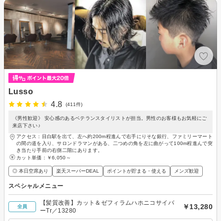
Lusso
4.8
(411件)
《男性歓迎》 安心感のあるベテランスタイリストが担当。男性のお客様もお気軽にご
来店下さい♪
アクセス：目白駅を出て、左へ約200m程進んで右手にりそな銀行、ファミリーマート
の間の道を入り、サロンドラマンがある、二つめの角を左に曲がって100m程進んで突
き当たり手前の右側二階にあります。
カット単価：
￥6,050～
◎ 本日空席あり
楽天スーパーDEAL
ポイントが貯まる・使える
メンズ歓迎
スペシャルメニュー
【髪質改善】カット＆ゼフィラムハホニコサイバ
￥13,280
全員
ーTr／13280