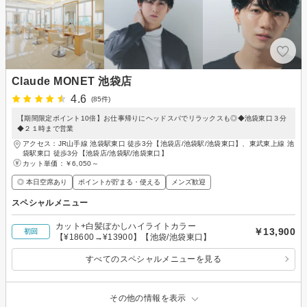
Claude MONET 池袋店
4.6
(85件)
【期間限定ポイント10倍】お仕事帰りにヘッドスパでリラックスも◎◆池袋東口３分
◆２１時まで営業
アクセス：JR山手線 池袋駅東口 徒歩3分【池袋店/池袋駅/池袋東口】、東武東上線 池
袋駅東口 徒歩3分【池袋店/池袋駅/池袋東口】
カット単価：
￥6,050～
◎ 本日空席あり
ポイントが貯まる・使える
メンズ歓迎
スペシャルメニュー
カット+白髪ぼかしハイライトカラー
￥13,900
初回
【¥18600→¥13900】【池袋/池袋東口】
すべてのスペシャルメニューを見る
その他の情報を表示