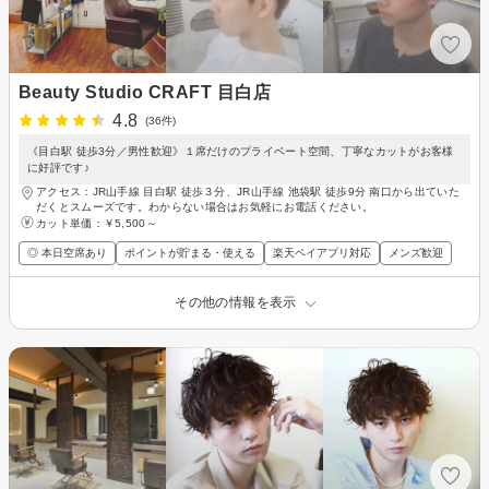
Beauty Studio CRAFT 目白店
4.8
(36件)
《目白駅 徒歩3分／男性歓迎》１席だけのプライベート空間、丁寧なカットがお客様
に好評です♪
アクセス：JR山手線 目白駅 徒歩３分、JR山手線 池袋駅 徒歩9分 南口から出ていた
だくとスムーズです。わからない場合はお気軽にお電話ください。
カット単価：
￥5,500～
◎ 本日空席あり
ポイントが貯まる・使える
楽天ペイアプリ対応
メンズ歓迎
その他の情報を表示