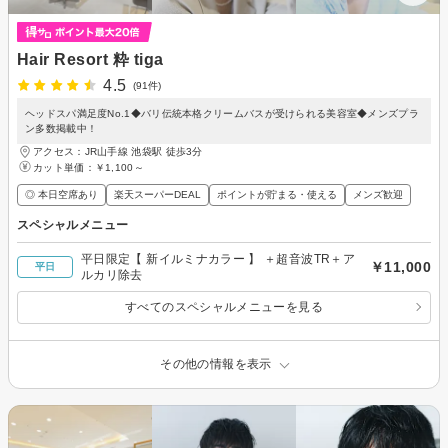
Hair Resort 粋 tiga
4.5
(91件)
ヘッドスパ満足度No.1◆バリ伝統本格クリームバスが受けられる美容室◆メンズプラ
ン多数掲載中！
アクセス：JR山手線 池袋駅 徒歩3分
カット単価：
￥1,100～
◎ 本日空席あり
楽天スーパーDEAL
ポイントが貯まる・使える
メンズ歓迎
スペシャルメニュー
平日限定【 新イルミナカラー 】 ＋超音波TR＋ア
￥11,000
平日
ルカリ除去
すべてのスペシャルメニューを見る
その他の情報を表示