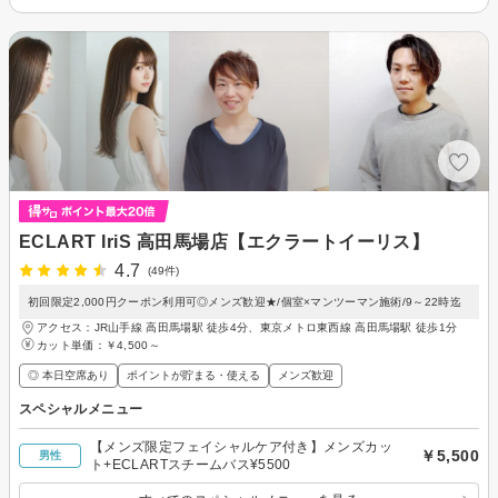
ECLART IriS 高田馬場店【エクラートイーリス】
4.7
(49件)
初回限定2,000円クーポン利用可◎メンズ歓迎★/個室×マンツーマン施術/9～22時迄
アクセス：JR山手線 高田馬場駅 徒歩4分、東京メトロ東西線 高田馬場駅 徒歩1分
カット単価：
￥4,500～
◎ 本日空席あり
ポイントが貯まる・使える
メンズ歓迎
スペシャルメニュー
【メンズ限定フェイシャルケア付き】メンズカッ
￥5,500
男性
ト+ECLARTスチームバス¥5500