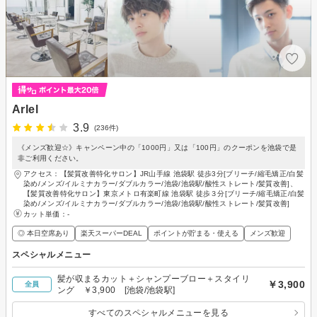
Arlel
3.9
(236件)
《メンズ歓迎☆》キャンペーン中の「1000円」又は「100円」のクーポンを池袋で是
非ご利用ください。
アクセス：【髪質改善特化サロン】JR山手線 池袋駅 徒歩3分[ブリーチ/縮毛矯正/白髪
染め/メンズ/イルミナカラー/ダブルカラー/池袋/池袋駅/酸性ストレート/髪質改善]、
【髪質改善特化サロン】東京メトロ有楽町線 池袋駅 徒歩３分[ブリーチ/縮毛矯正/白髪
染め/メンズ/イルミナカラー/ダブルカラー/池袋/池袋駅/酸性ストレート/髪質改善]
カット単価：
-
◎ 本日空席あり
楽天スーパーDEAL
ポイントが貯まる・使える
メンズ歓迎
スペシャルメニュー
髪が収まるカット＋シャンプーブロー＋スタイリ
￥3,900
全員
ング ￥3,900 [池袋/池袋駅]
すべてのスペシャルメニューを見る