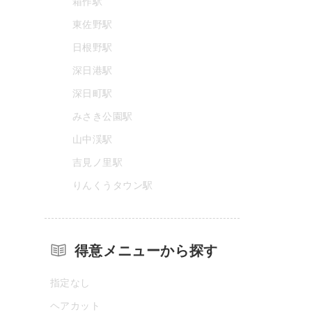
箱作駅
東佐野駅
日根野駅
深日港駅
深日町駅
みさき公園駅
山中渓駅
吉見ノ里駅
りんくうタウン駅
得意メニューから探す
指定なし
ヘアカット