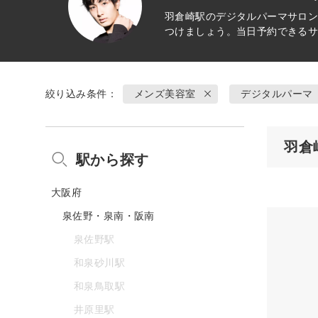
羽倉崎駅の
デジタルパーマ
サロン
つけましょう。当日予約できる
絞り込み条件：
メンズ美容室
デジタルパーマ
羽倉
駅から探す
大阪府
泉佐野・泉南・阪南
泉佐野駅
和泉砂川駅
和泉鳥取駅
井原里駅