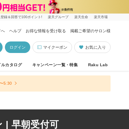
登録＆回答で100ポイント!
楽天グループ
楽天生命
楽天市場
方へ
ヘルプ
お得な情報を受け取る
掲載ご希望のサロン様
ログイン
マイクーポン
お気に入り
イルカタログ
キャンペーン一覧・特集
Raku Lab
5:30
| 早朝受付可