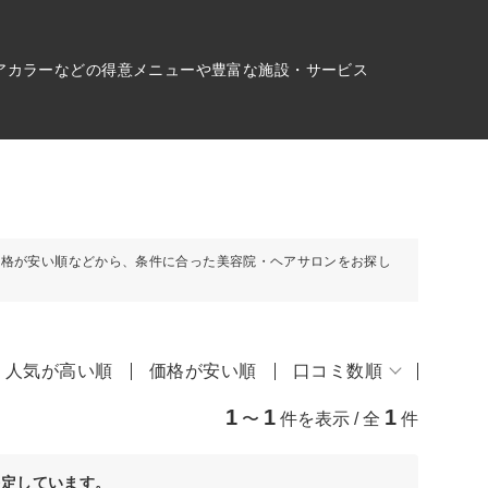
アカラーなどの得意メニューや豊富な施設・サービス
価格が安い順などから、条件に合った美容院・ヘアサロンをお探し
人気が高い順
価格が安い順
口コミ数順
1
1
1
〜
件を表示 / 全
件
決定しています。