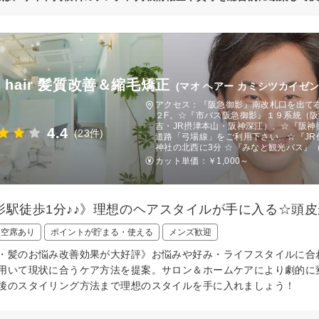
 hair 髪質改善＆縮毛矯正
(マオ ヘアー カミシツカイゼ
アクセス：『阪急御影』南改札口を出て
２F。☆『市バス阪急御影』１９系統（阪
吉・JR摂津本山・阪神深江）、☆『阪神
4.4
(23件)
道路「弓場線」をご利用下さい ☆『JR
神社の北西に3分 ☆『みなと観光バス
カット単価：
￥1,000～
影駅徒歩1分♪♪》理想のヘアスタイルが手に入る☆頭
日空席あり
ポイントが貯まる・使える
メンズ歓迎
・髪のお悩み改善効果が大好評》お悩みや好み・ライフスタイルに合
用いて現状に合うケア方法を提案。サロン＆ホームケアにより劇的に
後のスタイリング方法まで理想のスタイルを手に入れましょう！