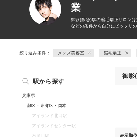
業
御影(阪急)駅の
縮毛矯正
サロン(
などの条件から自分にピッタリ
絞り込み条件：
メンズ美容室
縮毛矯正
御影
駅から探す
兵庫県
灘区・東灘区・岡本
アイランド北口駅
アイランドセンター駅
表示順
石屋川駅