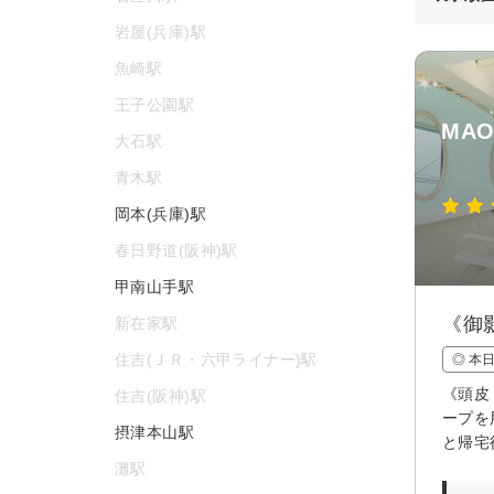
岩屋(兵庫)駅
魚崎駅
王子公園駅
MAO
大石駅
青木駅
岡本(兵庫)駅
春日野道(阪神)駅
甲南山手駅
《御
新在家駅
住吉(ＪＲ・六甲ライナー)駅
◎ 本
《頭皮
住吉(阪神)駅
ープを
摂津本山駅
と帰宅
灘駅