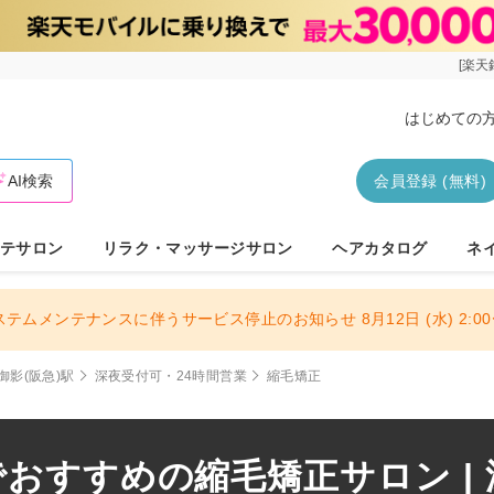
[楽天
はじめての
AI検索
会員登録 (無料)
テサロン
リラク・マッサージサロン
ヘアカタログ
ネ
ステムメンテナンスに伴うサービス停止のお知らせ 8月12日 (水) 2:00〜
御影(阪急)駅
深夜受付可・24時間営業
縮毛矯正
でおすすめの縮毛矯正サロン |