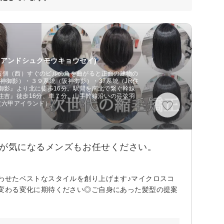
ンアンドシュクモウキョウセイ)
右側（西）すぐのビルの角を曲がると正面の建物の
神御影）・３９系統（阪神御影）・37系統（JR住
御影』より北に徒歩16分。駅間を南北で繋ぐ幹線
住吉』徒歩16分、車７分。山手幹線沿いの弓弦羽
』（六甲アイランド）
皮が気になるメンズもお任せください。
わせたベストなスタイルを創り上げます♪マイクロスコ
変わる変化に期待ください◎ご自身にあった髪型の提案