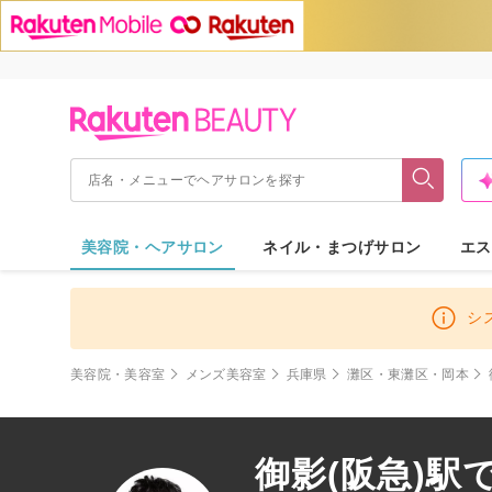
美容院・ヘアサロン
ネイル・まつげサロン
エス
シ
美容院・美容室
メンズ美容室
兵庫県
灘区・東灘区・岡本
御影(阪急)駅