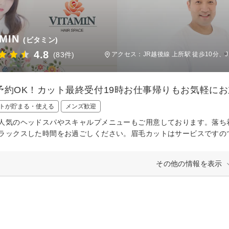
AMIN
(ビタミン)
4.8
(83件)
アクセス：JR越後線 上所駅 徒歩10分、J
予約OK！カット最終受付19時お仕事帰りもお気軽に
トが貯まる・使える
メンズ歓迎
人気のヘッドスパやスキャルプメニューもご用意しております。落ち
ラックスした時間をお過ごしください。眉毛カットはサービスですの
その他の情報を表示