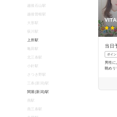
越後石山駅
越後曽根駅
VIT
大形駅
荻川駅
上所駅
当日
亀田駅
ポイン
北三条駅
男性に
小針駅
眺めリ
さつき野駅
三条(新潟)駅
関屋(新潟)駅
燕駅
燕三条駅