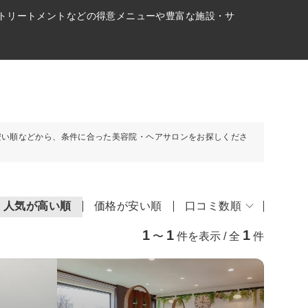
アトリートメントなどの得意メニューや豊富な施設・サ
安い順などから、条件に合った美容院・ヘアサロンをお探しくださ
人気が高い順
価格が安い順
口コミ数順
1
1
1
〜
件を表示 / 全
件