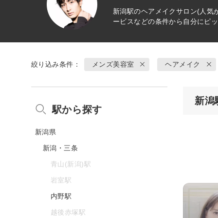
新潟駅の
ヘアメイク
サロン(人気
ービスなどの条件から自分にピ
絞り込み条件：
メンズ美容室
ヘアメイク
新潟
駅から探す
新潟県
新潟・三条
青山(新潟)駅
岩室駅
内野駅
越後赤塚駅