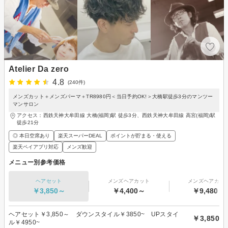
Atelier Da zero
4.8
(240件)
メンズカット＋メンズパーマ＋TR8980円＜当日予約OK!＞大橋駅徒歩3分のマンツー
マンサロン
アクセス：西鉄天神大牟田線 大橋(福岡)駅 徒歩3分、西鉄天神大牟田線 高宮(福岡)駅
徒歩21分
◎ 本日空席あり
楽天スーパーDEAL
ポイントが貯まる・使える
楽天ペイアプリ対応
メンズ歓迎
メニュー別参考価格
ヘアセット
メンズヘアカット
メンズヘアカラ
￥3,850～
￥4,400～
￥9,480～
ヘアセット￥3,850～ ダウンスタイル￥3850~ UPスタイ
￥3,850
ル￥4950~