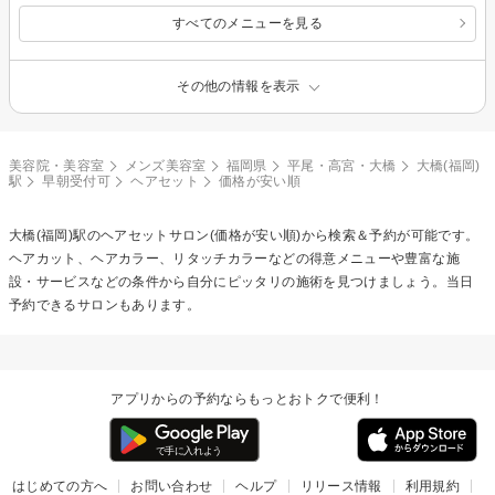
すべてのメニューを見る
その他の情報を表示
美容院・美容室
メンズ美容室
福岡県
平尾・高宮・大橋
大橋(福岡)
駅
早朝受付可
ヘアセット
価格が安い順
大橋(福岡)駅の
ヘアセット
サロン(価格が安い順)から検索＆予約が可能です。
ヘアカット、ヘアカラー、リタッチカラーなどの得意メニューや豊富な施
設・サービスなどの条件から自分にピッタリの施術を見つけましょう。当日
予約できるサロンもあります。
アプリからの予約ならもっとおトクで便利！
はじめての方へ
お問い合わせ
ヘルプ
リリース情報
利用規約