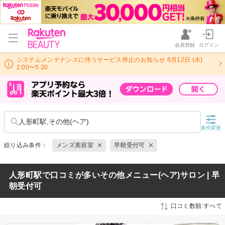
会員登録
ログイン
システムメンテナンスに伴うサービス停止のお知らせ 8月12日 (水)
2:00〜5:30
人形町駅,その他(ヘア)
条件変更
絞り込み条件：
メンズ美容室
早朝受付可
人形町駅で口コミが多いその他メニュー(ヘア)サロン | 早
朝受付可
口コミ数順:すべて