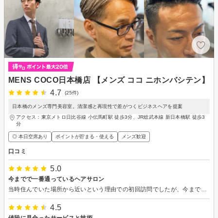
MENS COCO日本橋店 【メンズ ココ ニホンバシテン】
4.7
(25件)
日本橋のメンズ専門美容室。清潔感と再現性で差がつくビジネスヘアを提案
アクセス：東京メトロ日比谷線 小伝馬町駅 徒歩3分、JR総武本線 新日本橋駅 徒歩3
分
◎ 本日空席あり
ポイントが貯まる・使える
メンズ歓迎
口コミ
5.0
今までで一番通っているヘアサロン
当時住んでいた場所から近いという理由での初回訪問でしたが、今までに行ったヘアサロンとは違い、担当の佐藤さんには頭の形や髪質など丁寧にカウンセリングしてもらった上で施術して頂きました。 通い始めてからもう4年ほどになり、当時の住まいから転居してますがいまでも通わせてもらってます。 いつもとても丁寧な施術してもらい大変満足しています。
4.5
値段に見合ったサービスと技術