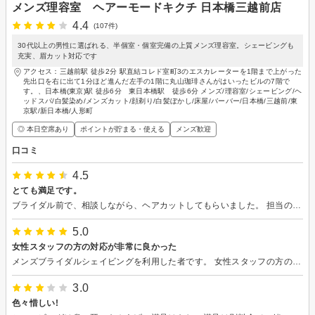
メンズ理容室 ヘアーモードキクチ 日本橋三越前店
4.4
(107件)
30代以上の男性に選ばれる、半個室・個室完備の上質メンズ理容室。シェービングも
充実、眉カット対応です
アクセス：三越前駅 徒歩2分 駅直結コレド室町3のエスカレーターを1階まで上がった
先出口を右に出て1分ほど進んだ左手の1階に丸山珈琲さんがはいったビルの7階で
す。、日本橋(東京)駅 徒歩6分 東日本橋駅 徒歩6分 メンズ/理容室/シェービング/ヘ
ッドスパ/白髪染め/メンズカット/顔剃り/白髪ぼかし/床屋/バーバー/日本橋/三越前/東
京駅/新日本橋/人形町
◎ 本日空席あり
ポイントが貯まる・使える
メンズ歓迎
口コミ
4.5
とても満足です。
ブライダル前で、相談しながら、ヘアカットしてもらいました。 担当の方もとても親切にアドバイスそでくださり、カットもとても満足いくないようでした。 また、予約します。
5.0
女性スタッフの方の対応が非常に良かった
メンズブライダルシェイビングを利用した者です。 女性スタッフの方の接客、施術が素晴らしかったです。 丁寧なヒアリング、細やかな施術、スピーディーな対応に大満足です。 こなす作業のような仕事ぶりではなく、想いのこもった顧客目線な仕事ぶり、大変勉強になりました。 笑顔も素敵で、明るい気持ちになれます。 これからも頑張って下さい。応援しております。
3.0
色々惜しい!