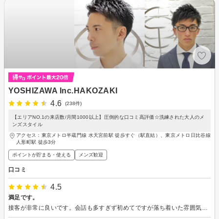
YOSHIZAWA Inc.HAKOZAKI
4.6
(238件)
【エリアNO.1の来店数/月間1000以上】圧倒的な口コミ高評価☆洗練された大人のメ
ンズスタイル
アクセス：東京メトロ半蔵門線 水天宮前駅 徒歩すぐ（駅直結）、東京メトロ日比谷線
人形町駅 徒歩3分
ポイントが貯まる・使える
メンズ歓迎
口コミ
4.5
満足です。
接客が非常に良いです。会話も多すぎず初めてですが落ち着いた雰囲気で過ごせました。カットも希望通りにしていただき満足です。