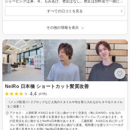
シェービングは鼻、耳、もみあげ、襟足はなし。襟足は別料金で一緒にもみあげもありました。床屋のイメージだとシェービングはまるっと一式なので違和感あり少々残念。値段が高くなってもいいから一式でやってほしい。 アイエイジングケアは期待していなかったが、予想以上に目元スッキリで高評価。アラフォーにはいいと思います
すべての口コミを見る
その他の情報を表示
NeiRo 日本橋 ショートカット髪質改善
4.4
(27件)
《メンズ歓迎☆》2ブロックなど人気のスタイルや旬を取り入れながらキマるスタイル
をご提案！！
アクセス： 人形町駅 A5出口を出て左に曲がりすぐ交差点（角にDAISO）があるの
で、そこを左に曲がり大通りを直進すると右側の角にセブンイレブンがあります。そ
の交差点を左に曲がるとNeiRo日本橋があります。、三越前駅 A4出口を右に行って
コレド室町1とコレド室町3の間の道を右に曲がり直進、昭和通りを渡りスーパーホテ
ルを通り直進すると右側にNeiRo日本橋があります。