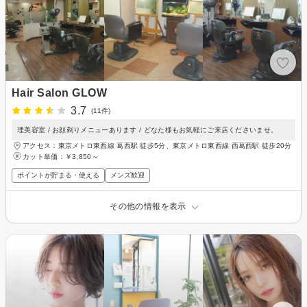
Hair Salon GLOW
3.7
(11件)
理美容室 / お顔剃りメニューあります / どなた様もお気軽にご来店くださいませ。
アクセス：東京メトロ東西線 葛西駅 徒歩5分、東京メトロ東西線 西葛西駅 徒歩20分
カット単価：
￥3,850～
ポイントが貯まる・使える
メンズ歓迎
その他の情報を表示