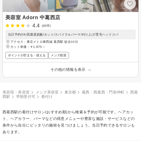
美容室 Adorn 中葛西店
4.4
(40件)
当日予約OK/高濃度炭酸/カット/スパイラルパーマ/刈り上げ/育毛ヘッドスパ
アクセス：東京メトロ東西線 葛西駅 徒歩10分
カット単価：
￥1,870～
ポイントが貯まる・使える
メンズ歓迎
その他の情報を表示
美容院・美容室
メンズ美容室
東京都
葛西・西葛西・門前仲町
西葛
西駅
早朝受付可
着付け
西葛西駅の
着付け
サロン(おすすめ順)から検索＆予約が可能です。ヘアカッ
ト、ヘアカラー、パーマなどの得意メニューや豊富な施設・サービスなどの
条件から自分にピッタリの施術を見つけましょう。当日予約できるサロンも
あります。