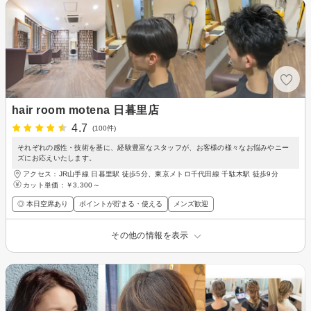
hair room motena 日暮里店
4.7
(100件)
それぞれの感性・技術を基に、経験豊富なスタッフが、お客様の様々なお悩みやニー
ズにお応えいたします。
アクセス：JR山手線 日暮里駅 徒歩5分、東京メトロ千代田線 千駄木駅 徒歩9分
カット単価：
￥3,300～
◎ 本日空席あり
ポイントが貯まる・使える
メンズ歓迎
その他の情報を表示