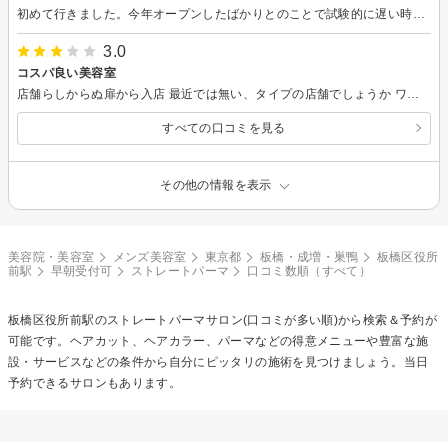
初めて行きました。今年オープンしたばかりとのことで試験的に遅い時間までやっているようで、22:30からのカットでお願いしました。 自分は1000円カットは怖いけど、毎月6000円近くカット代出すのはなんか嫌、という感じなので 自分のような客層を狙い撃ちしているような価格設定です。シャンプーも軽く流す程度ですが特に丁寧さは求めてないため問題なし。 店内もオシャレという感じでは無いですが、電子雑誌もあるし自分のような客には特に問題ないと感じました。 カットも特に問題ないため価格的にも毎月通えるサロンだと思います！また行きます
3.0
コスパ良い美容室
店舗らしからぬ扉から入店 最近では無い、タイプの店舗でしょうか ワンオペで運営されており、話しやすい店主です。 技術を評価する程の眼力はありませんが、不満はありませんでした。 周りの美容室に比べて安価にやっておられるので又お願いしようと思います。
すべての口コミを見る
その他の情報を表示
美容院・美容室
メンズ美容室
東京都
板橋・成増・巣鴨
板橋区役所
前駅
早朝受付可
ストレートパーマ
口コミ数順（すべて）
板橋区役所前駅の
ストレートパーマ
サロン(口コミが多い順)から検索＆予約が
可能です。ヘアカット、ヘアカラー、パーマなどの得意メニューや豊富な施
設・サービスなどの条件から自分にピッタリの施術を見つけましょう。当日
予約できるサロンもあります。