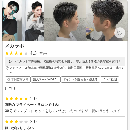
メカラボ
4.3
(22件)
【メンズカット特許技術】で技術の均質化を図り、毎月通える価格の美容室を実現！
アクセス：JR埼京線 板橋駅西口 徒歩3分、都営三田線 新板橋駅A2.A3出口 徒歩2
分
◎ 本日空席あり
楽天スーパーDEAL
ポイントが貯まる・使える
メンズ歓迎
口コミ
5.0
素敵なプライベートサロンですね
30分でシンプルにカットをしていただいたのですが、髪の長さやスタイルの確認も的確で、カットも仕上げも丁寧だったので、とてもよかったです。お一人で一人ずつ対応されていて、それも快適でした。素敵なプライベートサロン、応援しています。
3.0
狙いがおもしろい