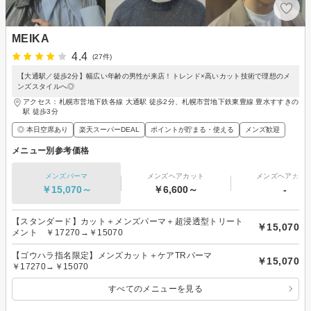
MEIKA
4.4
(27件)
【大通駅／徒歩2分】幅広い年齢の男性が来店！トレンド×高いカット技術で理想のメ
ンズスタイルへ◎
アクセス：札幌市営地下鉄各線 大通駅 徒歩2分、札幌市営地下鉄東豊線 豊水すすきの
駅 徒歩3分
◎ 本日空席あり
楽天スーパーDEAL
ポイントが貯まる・使える
メンズ歓迎
メニュー別参考価格
メンズパーマ
メンズヘアカット
メンズヘアカラ
￥15,070～
￥6,600～
-
【スタンダード】カット＋メンズパーマ＋超浸透型トリート
￥15,070
メント ￥17270→￥15070
【ゴウハラ指名限定】メンズカット＋ケアTRパーマ
￥15,070
￥17270→￥15070
すべてのメニューを見る