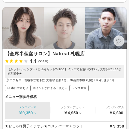
【全席半個室サロン】Natural 札幌店
4.4
(554件)
【カット+シャンプー+まゆ毛カット¥4950】メンズでも通いやすいと大好評♪21:00ま
で営業中★
アクセス：札幌市営地下鉄 大通駅 徒歩1分、JR函館本線 札幌(ＪＲ)駅 徒歩5分
◎ 本日空席あり
ポイントが貯まる・使える
メンズ歓迎
メニュー別参考価格
メンズパーマ
メンズヘアカット
メンズヘアカラ
￥9,350～
￥4,950～
￥6,600～
￥9,350
★おしゃれ男子イチオシ★コスメパーマ＋カット