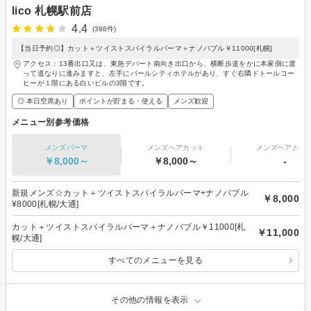
lico 札幌駅前店
4.4
(398件)
【当日予約◎】カット＋ツイストスパイラルパーマ＋ナノバブル￥11000[札幌]
アクセス：13番出口又は、東急デパート南向き出口から、横断歩道をかに本家側に渡
って道なりに進みますと、左手にパールシティホテルがあり、すぐ右隣ドトールコー
ヒーが１階にある白いビルの3階です。
◎ 本日空席あり
ポイントが貯まる・使える
メンズ歓迎
メニュー別参考価格
メンズパーマ
メンズヘアカット
メンズヘアカラ
￥8,000～
￥8,000～
-
新規メンズ☆カット＋ツイストスパイラルパーマ+ナノバブル
￥8,000
¥8000[札幌/大通]
カット＋ツイストスパイラルパーマ＋ナノバブル￥11000[札
￥11,000
幌/大通]
すべてのメニューを見る
その他の情報を表示