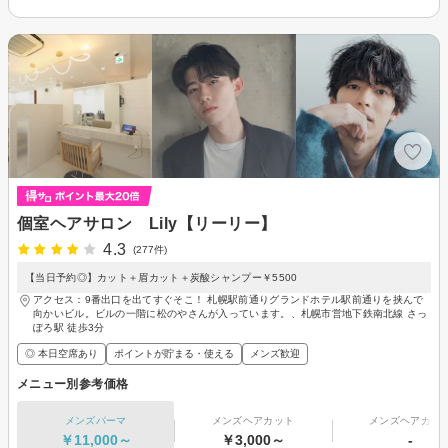
個室ヘアサロン Lily【リーリー】
4.3
(277件)
【当日予約◎】カット＋眉カット＋炭酸シャンプー￥5500
アクセス：9番出口を出てすぐそこ！ 札幌駅前通りグランドホテル駅前通りを挟んで
向かいビル。ビルの一階に松のやさんが入っています。、札幌市営地下鉄南北線 さっ
ぽろ駅 徒歩3分
◎ 本日空席あり
ポイントが貯まる・使える
メンズ歓迎
メニュー別参考価格
メンズパーマ
メンズヘアカット
メンズヘアカラ
￥11,000～
￥3,000～
-