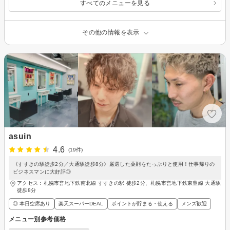
すべてのメニューを見る
その他の情報を表示
asuin
4.6
(19件)
《すすきの駅徒歩2分／大通駅徒歩8分》厳選した薬剤をたっぷりと使用！仕事帰りの
ビジネスマンに大好評◎
アクセス：札幌市営地下鉄南北線 すすきの駅 徒歩2分、札幌市営地下鉄東豊線 大通駅
徒歩8分
◎ 本日空席あり
楽天スーパーDEAL
ポイントが貯まる・使える
メンズ歓迎
メニュー別参考価格