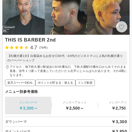
THIS IS BARBER 2nd
4.7
(79件)
【札幌大通1分】白髪染めもお任せ◎30代・40代のビジネスマンに人気の札幌大通り
のバーバーショップ
アクセス：地下鉄大通り駅徒歩1分/35番出口、下鉄大通駅35番出口から出てそのまま
直進。信号１つ渡って直進していただいたら左手にじゃんぱらがあります。その4階に
なります。
楽天スーパーDEAL
ポイントが貯まる・使える
メンズ歓迎
メニュー別参考価格
メンズパーマ
メンズヘアカット
メンズヘアカラ
￥3,300～
￥2,500～
￥2,750～
￥3,300
ダウンパーマ
￥3,850
ポイントパーマ