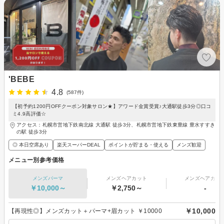
'BEBE
4.8
(587件)
【初予約1200円OFFクーポン対象サロン★】アワード金賞受賞♪大通駅徒歩3分◎口コ
ミ4.9高評価☆
アクセス：札幌市営地下鉄南北線 大通駅 徒歩3分、札幌市営地下鉄東豊線 豊水すすき
の駅 徒歩3分
◎ 本日空席あり
楽天スーパーDEAL
ポイントが貯まる・使える
メンズ歓迎
メニュー別参考価格
メンズパーマ
メンズヘアカット
メンズヘアカラ
￥10,000～
￥2,750～
-
￥10,000
【再現性◎】メンズカット＋パーマ+眉カット ￥10000