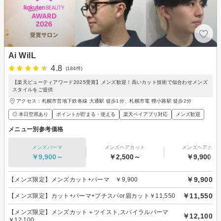
Ai WilL
4.8
(184件)
【楽天ビューティアワード2025受賞】メンズ歓迎！高いカット技術で似合わせメンズ
スタイルをご提供
アクセス：札幌市営地下鉄各線 大通駅 徒歩1分、札幌市電 狸小路駅 徒歩2分
◎ 本日空席あり
ポイントが貯まる・使える
楽天ペイアプリ対応
メンズ歓迎
メニュー別参考価格
メンズパーマ
メンズヘアカット
メンズヘアカラ
￥9,900～
￥2,500～
￥9,900～
￥9,900
【メンズ限定】メンズカット+パーマ ￥9,900
￥11,550
【メンズ限定】カット+パーマ+プチスパor眉カット￥11,550
【メンズ限定】メンズカット＋ツイスト,スパイラルパーマ
￥12,100
￥12,100