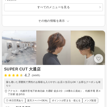
すべてのメニューを見る
その他の情報を表示
SUPER CUT 大通店
4.7
(349件)
落ち着いた雰囲気で男性のお客様も入りやすいお店☆当日もOK！お得なクーポンも有
り☆
アクセス：札幌市営地下鉄南北線 大通駅 徒歩2分（19番出口直結）、札幌市電 西４
丁目駅 徒歩5分
◎ 本日空席あり
楽天スーパーDEAL
ポイントが貯まる・使える
メンズ歓迎