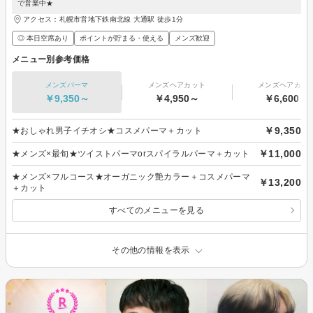
で営業中★
アクセス：札幌市営地下鉄南北線 大通駅 徒歩1分
◎ 本日空席あり
ポイントが貯まる・使える
メンズ歓迎
メニュー別参考価格
メンズパーマ
メンズヘアカット
メンズヘアカラ
￥9,350～
￥4,950～
￥6,600～
￥9,350
★おしゃれ男子イチオシ★コスメパーマ＋カット
￥11,000
★メンズ×最旬★ツイストパーマorスパイラルパーマ＋カット
★メンズ×フルコース★オーガニック艶カラー＋コスメパーマ
￥13,200
＋カット
すべてのメニューを見る
その他の情報を表示