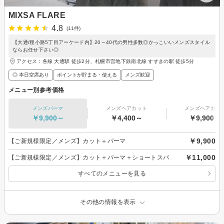
MIXSA FLARE
4.8
(11件)
【大通/狸小路5丁目アーケード内】20～40代の男性多数◎かっこいいメンズスタイル
ならお任せ下さい◎
アクセス：各線 大通駅 徒歩2分、札幌市営地下鉄南北線 すすきの駅 徒歩5分
◎ 本日空席あり
ポイントが貯まる・使える
メンズ歓迎
メニュー別参考価格
メンズパーマ
メンズヘアカット
メンズヘアカラ
￥9,900～
￥4,400～
￥9,900～
￥9,900
【ご新規様限定／メンズ】カット＋パーマ
￥11,000
【ご新規様限定／メンズ】カット＋パーマ＋ショートスパ
すべてのメニューを見る
その他の情報を表示