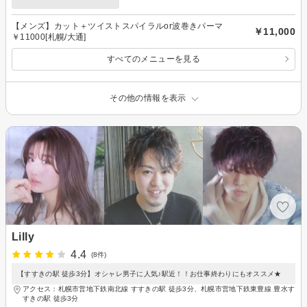
【メンズ】カット＋ツイストスパイラルor波巻きパーマ
￥11,000
￥11000[札幌/大通]
すべてのメニューを見る
その他の情報を表示
Lilly
4.4
(8件)
【すすきの駅 徒歩3分】オシャレ男子に人気♪駅近！！お仕事終わりにもオススメ★
アクセス：札幌市営地下鉄南北線 すすきの駅 徒歩3分、札幌市営地下鉄東豊線 豊水す
すきの駅 徒歩3分