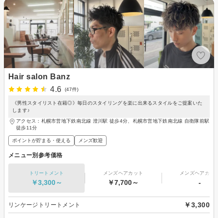
Hair salon Banz
4.6
(47件)
《男性スタイリスト在籍◎》毎日のスタイリングを楽に出来るスタイルをご提案いた
します♪
アクセス：札幌市営地下鉄南北線 澄川駅 徒歩4分、札幌市営地下鉄南北線 自衛隊前駅
徒歩11分
ポイントが貯まる・使える
メンズ歓迎
メニュー別参考価格
トリートメント
メンズヘアカット
メンズヘアカラ
￥3,300～
￥7,700～
-
￥3,300
リンケージトリートメント