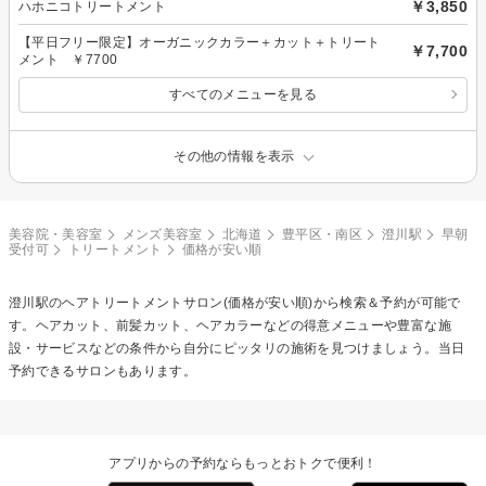
￥3,850
ハホニコトリートメント
【平日フリー限定】オーガニックカラー＋カット＋トリート
￥7,700
メント ￥7700
すべてのメニューを見る
その他の情報を表示
美容院・美容室
メンズ美容室
北海道
豊平区・南区
澄川駅
早朝
受付可
トリートメント
価格が安い順
澄川駅の
ヘアトリートメント
サロン(価格が安い順)から検索＆予約が可能で
す。ヘアカット、前髪カット、ヘアカラーなどの得意メニューや豊富な施
設・サービスなどの条件から自分にピッタリの施術を見つけましょう。当日
予約できるサロンもあります。
アプリからの予約ならもっとおトクで便利！