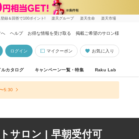
登録＆回答で100ポイント!
楽天グループ
楽天生命
楽天市場
方へ
ヘルプ
お得な情報を受け取る
掲載ご希望のサロン様
ログイン
マイクーポン
お気に入り
イルカタログ
キャンペーン一覧・特集
Raku Lab
5:30
サロン | 早朝受付可