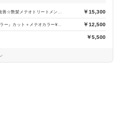
￥15,300
後日【1,390円】相当ポイントバック／《永野指名限定》【髪質改善☆艶髪メテオトリートメント付き】縮毛矯正＋カット￥15,300～
￥12,500
【ご新規様限定！大人気！】『髪質改善メテオトリートメントカラー』カット＋メテオカラー¥12,500～
￥5,500