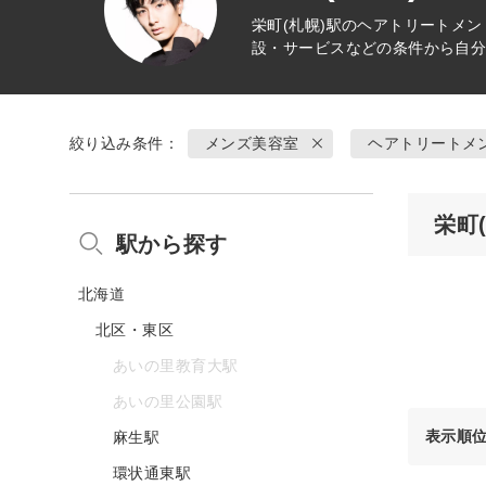
栄町(札幌)駅の
ヘアトリートメン
設・サービスなどの条件から自
絞り込み条件：
メンズ美容室
ヘアトリートメ
栄町
駅から探す
北海道
北区・東区
あいの里教育大駅
あいの里公園駅
表示順
麻生駅
環状通東駅