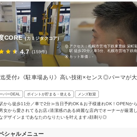
度CORE
(カミジタクコア)
アクセス：札幌市営地下鉄東豊線 栄町駅
4.7
駅 徒歩20分／車5分、札幌市営地下鉄南
(159件)
カット単価：
-
:00迄受付♪《駐車場あり》高い技術×センス◎パーマ
ーパーDEAL
ポイントが貯まる・使える
メンズ歓迎
駅から徒歩11分／車で2分≫当日予約OK＆お子様連れOK！OPEN
男女から愛されてるお店♪清潔感のある綺麗な店内でオーナーが厳選
なデザインまであなたのなりたいを叶えます♪顔剃り◎
ペシャルメニュー