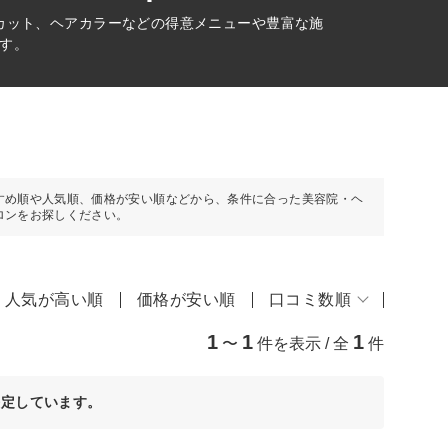
カット、ヘアカラーなどの得意メニューや豊富な施
す。
すめ順や人気順、価格が安い順などから、条件に合った美容院・ヘ
ロンをお探しください。
人気が高い順
価格が安い順
口コミ数順
1
1
1
〜
件を表示 / 全
件
決定しています。