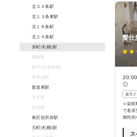
北３４条駅
北１３条東駅
北１８条駅
北２４条駅
髪仕
栄町(札幌)駅
篠路駅
新川(北海道)駅
20
新琴似駅
◎
新道東駅
楽天ス
太平駅
≪栄町
拓北駅
で老若
個性的
東区役所前駅
元町(札幌)駅
ス