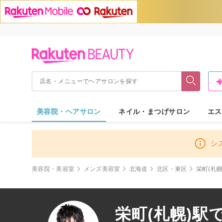
美容院・ヘアサロン
ネイル・まつげサロン
エス
シ
美容院・美容室
メンズ美容室
北海道
北区・東区
栄町(札幌
栄町(札幌)駅