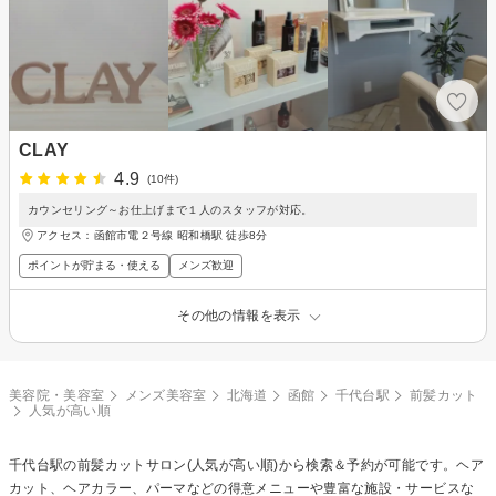
CLAY
4.9
(10件)
カウンセリング～お仕上げまで１人のスタッフが対応。
アクセス：函館市電２号線 昭和橋駅 徒歩8分
ポイントが貯まる・使える
メンズ歓迎
その他の情報を表示
美容院・美容室
メンズ美容室
北海道
函館
千代台駅
前髪カット
人気が高い順
千代台駅の
前髪カット
サロン(人気が高い順)から検索＆予約が可能です。ヘア
カット、ヘアカラー、パーマなどの得意メニューや豊富な施設・サービスな