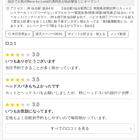
仙台で人気のReve by Londの系列店が仙台駅近くにオープン！
アクセス：JR 仙台駅 徒歩4分 【仙台駅/仙台駅西口】韓国風前髪顔周りカットと
レイヤーカット/ブリーチなし/ダブルカラー/髪質改善/韓国/前髪/縮毛矯正/仙台/レイヤ
ーカット/インナーカラー、JR＆地下鉄仙台駅を出て、ハピナ名掛丁アーケードを超え
て愛宕上杉通りを歩くと1階に餃子屋ダンダダン様が入ってる「第6藤榮駅前ビル」が
あります。エレベーターで7階までお上がり下さい【仙台】
◎ 本日空席あり
楽天スーパーDEAL
ポイントが貯まる・使える
メンズ歓迎
口コミ
3.0
いつもありがとうございます
当日予約できることが多く助かっています。
3.5
ヘッドスパきもちよかったです
カットとヘッドスパをお願いしましたが、特にヘッドスパの頭のツボ押しがきもちよかったです。
3.0
いつもお世話になってます。
立地もよく比較的予約もしやすいので毎回助かっています。
すべての口コミを見る