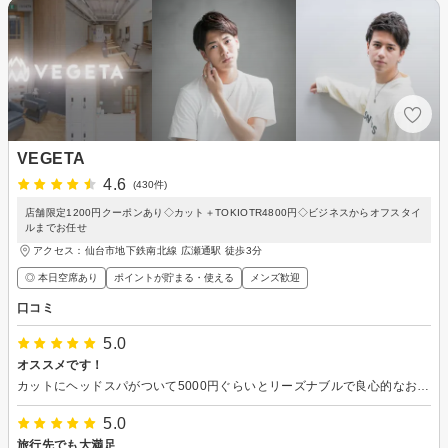
VEGETA
4.6
(430件)
店舗限定1200円クーポンあり◇カット＋TOKIOTR4800円◇ビジネスからオフスタイ
ルまでお任せ
アクセス：仙台市地下鉄南北線 広瀬通駅 徒歩3分
◎ 本日空席あり
ポイントが貯まる・使える
メンズ歓迎
口コミ
5.0
オススメです！
カットにヘッドスパがついて5000円ぐらいとリーズナブルで良心的なお店です。 特にベッドスパは、特殊な機械を導入しているみたいで、とてもスッキリします。 もちろんカットも丁寧に対応していただけます。 あまり人気になって予約取りづらくなったら困るなーと思いますが、いいものはいいと評価させていただきます。 定期的に行きたいと思っています。 引き続きよろしくお願いします。
5.0
旅行先でも大満足