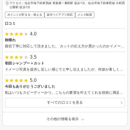
アクセス：仙台市地下鉄東西線 青葉通一番町駅 徒歩7分、仙台市地下鉄東西線 大町西
公園駅 徒歩7分
ポイントが貯まる・使える
楽天ペイアプリ対応
メンズ歓迎
口コミ
4.0
秋晴れ
親切丁寧に対応して頂きました。 カットの伝え方が悪かったのかイメージとは違くなってしまったのですが機会があればまた伺いたいと思えるお店でした。 ありがとうございました！
3.5
初回シャンプー＋カット
イメージ写真を提供し近しい感じでと申し伝えましたが、何故か著しくかけ離れたものとなりました。 一方で施術時間はタイトで私語も最低限で技術面以外は素晴らしいです。
5.0
今回もありがとうございました
私はいつもスピーディーかつ、こちらの要望を叶えてくれる技術に満足です。 ちょっと切りたい、時間がないなどのビジネスマンにはちょうど良いと思います。 これからもよろしくお願いします！
すべての口コミを見る
その他の情報を表示