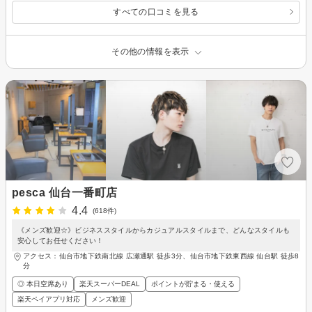
すべての口コミを見る
その他の情報を表示
pesca 仙台一番町店
4.4
(618件)
《メンズ歓迎☆》ビジネススタイルからカジュアルスタイルまで、どんなスタイルも
安心してお任せください！
アクセス：仙台市地下鉄南北線 広瀬通駅 徒歩3分、仙台市地下鉄東西線 仙台駅 徒歩8
分
◎ 本日空席あり
楽天スーパーDEAL
ポイントが貯まる・使える
楽天ペイアプリ対応
メンズ歓迎