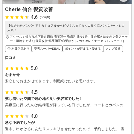
Cherie 仙台 髪質改善
4.6
(806件)
【似合わせメンズヘア】カジュアルからビジネスまでカッコ良く◎メンズパーマも大
人気！
アクセス：仙台市地下鉄東西線 青葉通一番町駅 徒歩3分、仙台駅各線徒歩９分アーケ
ード藤崎すぐ近く[髪質改善/縮毛矯正/白髪ぼかし/men's/レイヤーカット/ショート]
◎ 本日空席あり
楽天スーパーDEAL
ポイントが貯まる・使える
メンズ歓迎
口コミ
5.0
おまかせ
安心しておまかせできます。利用続けたいと思います。
4.5
落ち着いた空間で居心地の良い美容室でした！
美容室に行ったのは結構雨が降っている日でしたが、コートとカバンの水滴を丁寧に拭いていただきました。 カットする空間は間仕切りがしてあり、他のお客さんやスタッフさんが気にならず落ち着いてサービスを受けることができました。 私のような男性でも安心して通うことができます。 さらにヘッドスパはとても心地よくいい感じでした。 担当していただいた菊池さんもカットの要望をよく聞いてくださり、丁寧な仕事ぶりでした。 落ち着いてカットしてもらいたい男性にはオススメの美容室です。
4.0
急な予約でしたが
週末、出かけるにあたりスッキリさせたかったので、予約しました。 当日予約だったのですが、スムーズにカットしていただき助かりました。 ありがとうございました。