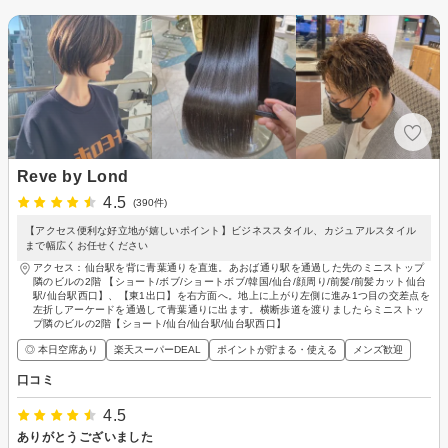
Reve by Lond
4.5
(390件)
【アクセス便利な好立地が嬉しいポイント】ビジネススタイル、カジュアルスタイル
まで幅広くお任せください
アクセス：仙台駅を背に青葉通りを直進。あおば通り駅を通過した先のミニストップ
隣のビルの2階 【ショート/ボブ/ショートボブ/韓国/仙台/顔周り/前髪/前髪カット仙台
駅/仙台駅西口】、【東1出口】を右方面へ。地上に上がり左側に進み1つ目の交差点を
左折しアーケードを通過して青葉通りに出ます。横断歩道を渡りましたらミニストッ
プ隣のビルの2階【ショート/仙台/仙台駅/仙台駅西口】
◎ 本日空席あり
楽天スーパーDEAL
ポイントが貯まる・使える
メンズ歓迎
口コミ
4.5
ありがとうございました