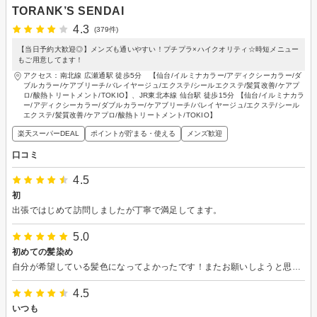
TORANK’S SENDAI
4.3
(379件)
【当日予約大歓迎◎】メンズも通いやすい！プチプラ×ハイクオリティ☆時短メニュー
もご用意してます！
アクセス：南北線 広瀬通駅 徒歩5分 【仙台/イルミナカラー/アディクシーカラー/ダ
ブルカラー/ケアブリーチ/バレイヤージュ/エクステ/シールエクステ/髪質改善/ケアプ
ロ/酸熱トリートメント/TOKIO】、JR東北本線 仙台駅 徒歩15分 【仙台/イルミナカラ
ー/アディクシーカラー/ダブルカラー/ケアブリーチ/バレイヤージュ/エクステ/シール
エクステ/髪質改善/ケアプロ/酸熱トリートメント/TOKIO】
楽天スーパーDEAL
ポイントが貯まる・使える
メンズ歓迎
口コミ
4.5
初
出張ではじめて訪問しましたが丁寧で満足してます。
5.0
初めての髪染め
自分が希望している髪色になってよかったです！またお願いしようと思っています。
4.5
いつも