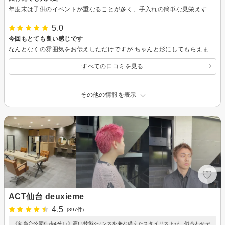
年度末は子供のイベントが重なることが多く、手入れの簡単な見栄えするヘアスタイルの相談をさせていただきました。現在長期旅行中ですが、旅行先の慣れない道具を使っても綺麗にキープし続けてます。あのタイミングでカットしてもらえて本当に良かったです。
5.0
今回もとても良い感じです
なんとなくの雰囲気をお伝えしただけですが ちゃんと形にしてもらえました 今回もとても良い感じです いつもありがとうございます
すべての口コミを見る
その他の情報を表示
ACT仙台 deuxieme
4.5
(397件)
《勾当台公園徒歩4分♪♪》高い技術×センスを兼ね備えたスタイリストが、似合わせデ