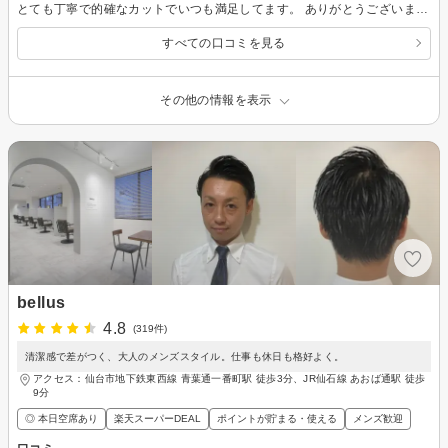
とても丁寧で的確なカットでいつも満足してます。 ありがとうございます、またお願いします。
すべての口コミを見る
その他の情報を表示
bellus
4.8
(319件)
清潔感で差がつく、大人のメンズスタイル。仕事も休日も格好よく。
アクセス：仙台市地下鉄東西線 青葉通一番町駅 徒歩3分、JR仙石線 あおば通駅 徒歩
9分
◎ 本日空席あり
楽天スーパーDEAL
ポイントが貯まる・使える
メンズ歓迎