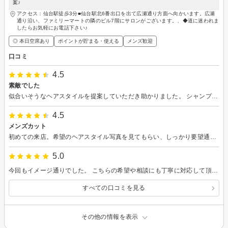
案♪
アクセス：仙台駅徒歩3分■仙台駅北6番出口を出て広瀬通り方面へ向かいます。広瀬
通り沿い、ファミリーマートの隣のビル7階にサロンがございます。、◆道に迷われま
したらお気軽にお電話下さい♪
◎ 本日空席あり
ポイントが貯まる・使える
メンズ歓迎
口コミ
4.5
素敵でした
似合いそうなヘアスタイルを提案していただき助かりました。 シャンプーの時間が少し短めだったのが残念でした。
4.5
メンズカット
初めての来店。希望のヘアスタイル写真を見てもらい、しっかり要望通り切って頂けました。また来たいと思います。
5.0
今回もイメージ通りでした。 こちらの希望や相談にも丁寧に対応して頂きありがとうございました。
すべての口コミを見る
その他の情報を表示