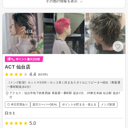
その他の情報を表示
ACT 仙台店
4.4
(923件)
《メンズ歓迎》カット￥3200～カッコ良く決まるスタイルにリピーター続出《青葉通
一番町駅徒歩2分》
アクセス：仙台市地下鉄東西線 青葉通一番町駅 徒歩2分、JR東北本線 仙台駅 徒歩7
分
◎ 本日空席あり
楽天スーパーDEAL
ポイントが貯まる・使える
メンズ歓迎
口コミ
5.0