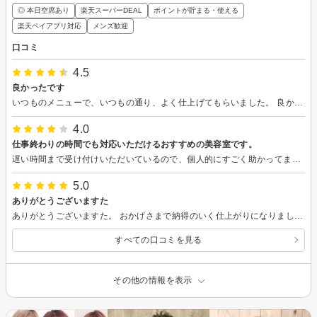
◎ 本日空席あり
楽天スーパーDEAL
ポイントが貯まる・使える
楽天ペイアプリ対応
メンズ歓迎
口コミ
4.5
良かったです
いつものメニューで、いつもの通り、よく仕上げてもらいました。 良かったです。
4.0
仕事終わりの時間でも対応いただけるおすすめの美容室です。
遅い時間まで受け付けいただいているので、個人的にすごく助かってます。 技術的にもこちらの要望を聞いていただいたうえで色々とご提案をしていただき、最終的な出来にも満足しています。 ただし、座席（椅子）の問題なのか、かけていただいているクロスの問題なのか、衣類に汚れがついていました。 過去にも同様の事象がありその時は気のせいだと思っていましたが、帰宅後即時確認したところ頭髪の染料のようなものが背中の広範囲についており、すぐに洗濯しましたが完全には落ちませんでした。 美容室に行くときは白い衣類は来ていかない方がいいと聞いてはいましたが、今回は失念してましたのが残念でした。。。 自分の不注意かもしれませんが、そこ以外は満足しており、オススメできる美容室です。
5.0
ありがとうございますた
ありがとうございますた。 おかげさまで納得のいく仕上がりになりました！
すべての口コミを見る
その他の情報を表示