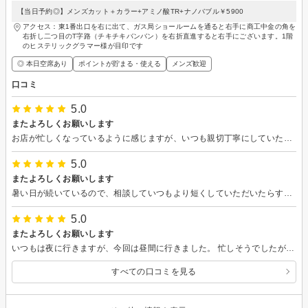
【当日予約◎】メンズカット＋カラー+アミノ酸TR+ナノバブル￥5900
アクセス：東1番出口を右に出て、ガス局ショールームを通ると右手に商工中金の角を
右折し二つ目のT字路（チキチキバンバン）を右折直進すると右手にございます。1階
のヒステリックグラマー様が目印です
◎ 本日空席あり
ポイントが貯まる・使える
メンズ歓迎
口コミ
5.0
またよろしくお願いします
お店が忙しくなっているように感じますが、いつも親切丁寧にしていただいています。 シャンプーが気持ちよかったです。
5.0
またよろしくお願いします
暑い日が続いているので、相談していつもより短くしていただいたらすっきりして涼しくなりました。 いろいろと一緒に考えてもらえて楽しかったです。
5.0
またよろしくお願いします
いつもは夜に行きますが、今回は昼間に行きました。 忙しそうでしたが、とてもよくしていただいてゆっくり過ごせました。 またよろしくお願いします。
すべての口コミを見る