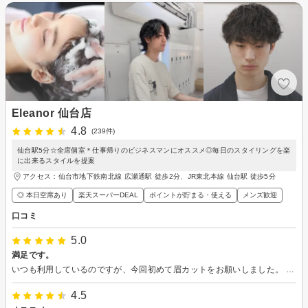
Eleanor 仙台店
4.8
(239件)
仙台駅5分☆全席個室＊仕事帰りのビジネスマンにオススメ◎毎日のスタイリングを楽
に出来るスタイルを提案
アクセス：仙台市地下鉄南北線 広瀬通駅 徒歩2分、JR東北本線 仙台駅 徒歩5分
◎ 本日空席あり
楽天スーパーDEAL
ポイントが貯まる・使える
メンズ歓迎
口コミ
5.0
満足です。
いつも利用しているのですが、今回初めて眉カットをお願いしました。 当然ながら、自分で整えるよりも綺麗な仕上がりで大満足です。
4.5