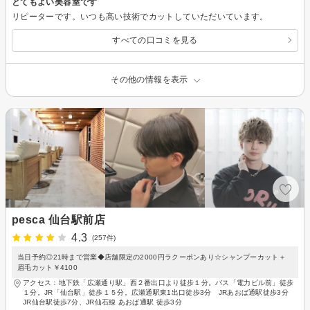
とてもよい美容室です
リピーターです。いつも高い技術でカットしていただいています。
すべての口コミを見る
その他の情報を表示
pesca 仙台駅前店
4.3
(257件)
当日予約◎21時まで営業◆店舗限定の2000円ラクーポンあり☆シャンプーカット＋
眉毛カット￥4100
アクセス：地下鉄「広瀬通り駅」西２番出口より徒歩１分。バス「電力ビル前」徒歩
１分。JR「仙台駅」徒歩１５分。広瀬通駅東1出口徒歩3分 JRあおば通駅徒歩3分
JR仙台駅徒歩7分、JR仙石線 あおば通駅 徒歩3分