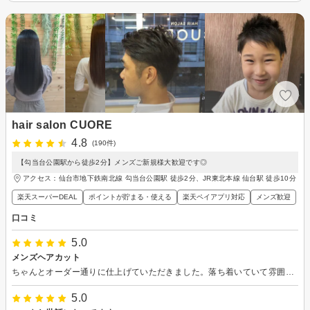
hair salon CUORE
4.8
(190件)
【勾当台公園駅から徒歩2分】メンズご新規様大歓迎です◎
アクセス：仙台市地下鉄南北線 勾当台公園駅 徒歩2分、JR東北本線 仙台駅 徒歩10分
楽天スーパーDEAL
ポイントが貯まる・使える
楽天ペイアプリ対応
メンズ歓迎
口コミ
5.0
メンズヘアカット
ちゃんとオーダー通りに仕上げていただきました。落ち着いていて雰囲気も◎でした。
5.0