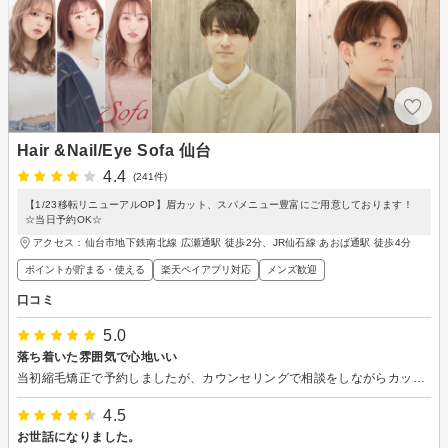
Hair &Nail/Eye Sofa 仙台
4.4
(241件)
【1/23移転リニューアルOP】眉カット、スパメニュー豊富にご用意しております！
☆当日予約OK☆
アクセス：仙台市地下鉄南北線 広瀬通駅 徒歩2分、JR仙石線 あおば通駅 徒歩4分
ポイントが貯まる・使える
楽天ペイアプリ対応
メンズ歓迎
口コミ
5.0
落ち着いた雰囲気で心地いい
当初縮毛矯正で予約しましたが、カウンセリングで相談をしながらカットに切り替えていただきました。髪の悩みや髪の乾かし方なども教えて頂き、とても勉強になりました！通いやすい美容室だと思います！
4.5
お世話になりました。