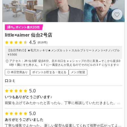
little×aimer 仙台2号店
4.5
(616件)
【当日予約◎】★毛穴スッキリ★メンズカット＋スカルプトリートメント+ナノバブル
￥5500
アクセス：JR 仙台駅 徒歩6分、北６出口をａｕショップの方に直進→そこから徒歩3
0秒！隣にすた丼さん、１Ｆに一風堂さんが見えるのでそのビルの３Ｆになります☆
◎ 本日空席あり
ポイントが貯まる・使える
メンズ歓迎
口コミ
5.0
いつもありがとうございます♪
前髪を上げてみたかったと言ったら、丁寧に相談していただきました。最後の仕上げも好きです。ありがとうございました。これからもよろしくお願いします。
5.0
ありがとうございました
丁寧な接客でよかった。 新しい髪型も提案してくれて視野が広がってよかった。