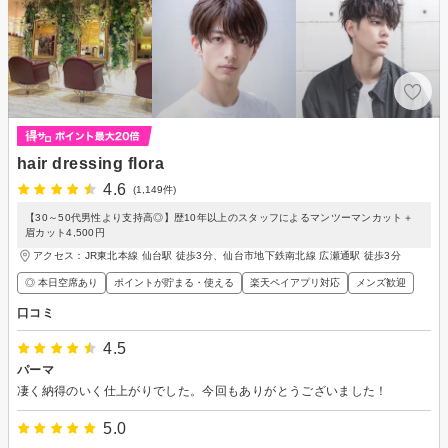
hair dressing flora
4.6
(1,149件)
【30～50代男性より支持高◎】歴10年以上のスタッフによるマンツーマンカット＋
眉カット4,500円
アクセス：JR東北本線 仙台駅 徒歩3分、仙台市地下鉄南北線 広瀬通駅 徒歩3分
◎ 本日空席あり
ポイントが貯まる・使える
楽天ペイアプリ対応
メンズ歓迎
口コミ
4.5
パーマ
凄く納得のいく仕上がりでした。今回もありがとうございました！
5.0