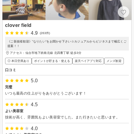
clover field
4.9
(263件)
《ご新規様歓迎》”なりたい”をお聞かせ下さい☆カジュアルからビジネスまで幅広くご
提案！！
アクセス：仙台市地下鉄南北線 北四番丁駅 徒歩3分
◎ 本日空席あり
ポイントが貯まる・使える
楽天ペイアプリ対応
メンズ歓迎
口コミ
5.0
完璧
いつも最高の仕上がりをありがとうございます！
4.5
よい美容室
技術が高く、雰囲気もよい美容室でした。また行きたいと思います。
4.0