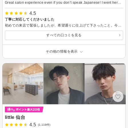
Great salon experience even if you don’t speak Japanese! I went here recently, and the staff were super kind and patient even though my Japanese isn’t great. They used gestures, photos, and translation apps to make sure they understood exactly what I wanted. The atmosphere was really comfortable, and everyone was so friendly and welcoming. My haircut turned out perfect! Highly recommend this place for anyone in Japan who doesn’t speak Japanese — they’ll take great care of you 😊✂️
4.5
丁寧に対応してくださいました
初めての来店で緊張しましたが、希望通りに仕上げて下さったこと。今後のスタイリングについても親身にお話を聴いて下さりありがたかったです。
すべての口コミを見る
その他の情報を表示
little 仙台
4.5
(1,119件)