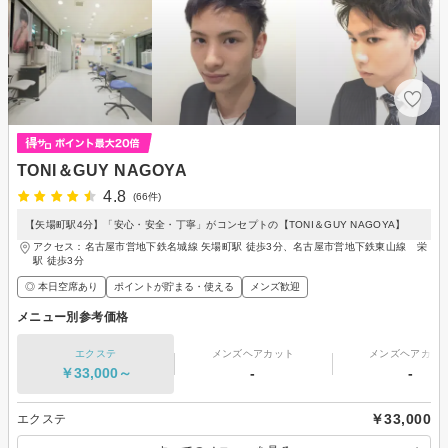
TONI＆GUY NAGOYA
4.8
(66件)
【矢場町駅4分】「安心・安全・丁寧」がコンセプトの【TONI＆GUY NAGOYA】
アクセス：名古屋市営地下鉄名城線 矢場町駅 徒歩3分、名古屋市営地下鉄東山線 栄
駅 徒歩3分
◎ 本日空席あり
ポイントが貯まる・使える
メンズ歓迎
メニュー別参考価格
エクステ
メンズヘアカット
メンズヘアカラ
￥33,000～
-
-
￥33,000
エクステ