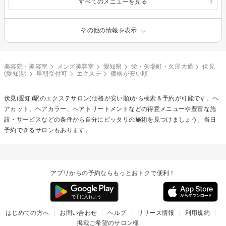
すべてのメニューを見る
その他の情報を表示
美容院・美容室
メンズ美容室
愛知県
栄・矢場町・久屋大通
伏見
(愛知)駅
早朝受付可
エクステ
価格が安い順
伏見(愛知)駅の
エクステ
サロン(価格が安い順)から検索＆予約が可能です。ヘ
アカット、ヘアカラー、ヘアトリートメントなどの得意メニューや豊富な施
設・サービスなどの条件から自分にピッタリの施術を見つけましょう。当日
予約できるサロンもあります。
アプリからの予約ならもっとおトクで便利！
はじめての方へ
お問い合わせ
ヘルプ
リリース情報
利用規約
掲載ご希望のサロン様