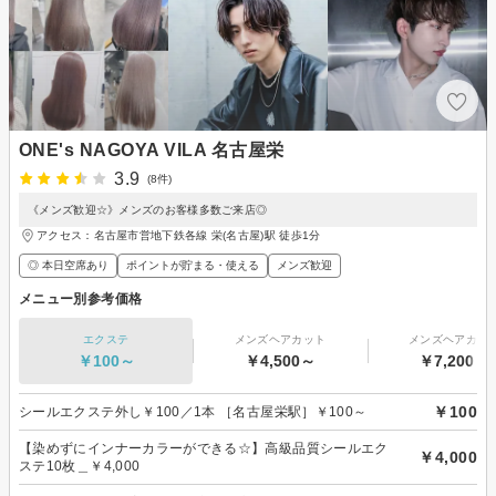
ONE's NAGOYA VILA 名古屋栄
3.9
(8件)
《メンズ歓迎☆》メンズのお客様多数ご来店◎
アクセス：名古屋市営地下鉄各線 栄(名古屋)駅 徒歩1分
◎ 本日空席あり
ポイントが貯まる・使える
メンズ歓迎
メニュー別参考価格
エクステ
メンズヘアカット
メンズヘアカラ
￥100～
￥4,500～
￥7,200～
￥100
シールエクステ外し￥100／1本 ［名古屋栄駅］￥100～
【染めずにインナーカラーができる☆】高級品質シールエク
￥4,000
ステ10枚＿￥4,000