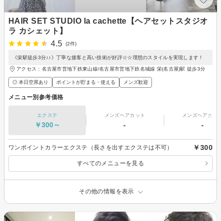
HAIR SET STUDIO la cachette【ヘアセットスタジオ
ラ カシェット】
4.5
(2件)
《栄駅徒歩3分♪♪》丁寧な接客と高い技術が好評☆☆理想のスタイルを実現します！
アクセス：名古屋市営地下鉄東山線/名古屋市営地下鉄名城線 栄(名古屋)駅 徒歩3分
◎ 本日空席あり
ポイントが貯まる・使える
メンズ歓迎
メニュー別参考価格
エクステ
メンズヘアカット
メンズヘアカラ
￥300～
-
-
￥300
ワンポイントカラーエクステ（長さを出すエクステは不可）
すべてのメニューを見る
その他の情報を表示