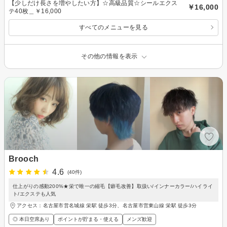
【少しだけ長さを増やしたい方】☆高級品質☆シールエクス
￥16,000
テ40枚＿￥16,000
すべてのメニューを見る
その他の情報を表示
Brooch
4.6
(40件)
仕上がりの感動200%★栄で唯一の縮毛【癖毛改善】取扱い/インナーカラー/ハイライ
ト/エクステも人気
アクセス：名古屋市営名城線 栄駅 徒歩3分、名古屋市営東山線 栄駅 徒歩3分
◎ 本日空席あり
ポイントが貯まる・使える
メンズ歓迎