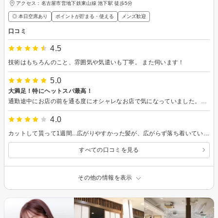
アクセス：名古屋市営地下鉄東山線 池下駅 徒歩5分
◎ 本日空席あり
ポイントが貯まる・使える
メンズ歓迎
口コミ
4.5
技術はもちろんのこと、雰囲気や気遣いも丁寧。 また伺います！
5.0
大満足！特にヘットスパ最高！
通勤途中にお店の前を通る度にオシャレなお店で気になっていました。思い切って予約を入れてドキドキしながら来店しました。 とても気さくな店長さんでお店の雰囲気もとてもよく、勿論カットもカラーも思った通りにして頂き大満足。店長さんのヘットスパはめちゃくちゃ気持ち良かったです！また宜しくお願いします！
4.0
カットして貰って1週間...広がりやすかった髪が、広がらず落ち着いているので、セットが楽になりました！
すべての口コミを見る
その他の情報を表示