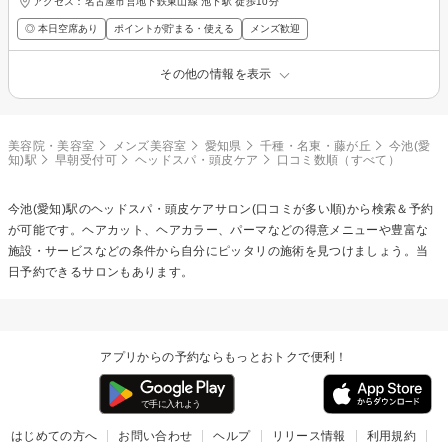
アクセス：名古屋市営地下鉄東山線 池下駅 徒歩10分
◎ 本日空席あり
ポイントが貯まる・使える
メンズ歓迎
その他の情報を表示
美容院・美容室
メンズ美容室
愛知県
千種・名東・藤が丘
今池(愛
知)駅
早朝受付可
ヘッドスパ・頭皮ケア
口コミ数順（すべて）
今池(愛知)駅の
ヘッドスパ・頭皮ケア
サロン(口コミが多い順)から検索＆予約
が可能です。ヘアカット、ヘアカラー、パーマなどの得意メニューや豊富な
施設・サービスなどの条件から自分にピッタリの施術を見つけましょう。当
日予約できるサロンもあります。
アプリからの予約ならもっとおトクで便利！
はじめての方へ
お問い合わせ
ヘルプ
リリース情報
利用規約