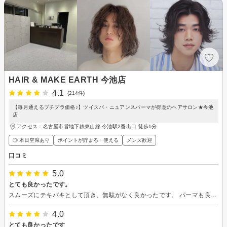
HAIR & MAKE EARTH 今池店
4.1
(214件)
【毎月通えるプチプラ価格♪】ツイスパ・ニュアンスパーマが得意のヘアサロン★今池
店
アクセス：名古屋市営地下鉄東山線 今池駅2番出口 徒歩1分
◎ 本日空席あり
ポイントが貯まる・使える
メンズ歓迎
口コミ
5.0
とても良かったです。
スムーズにテキパキとして頂き、無駄がなく良かったです。 パーマも良い感じに仕上げてもらいました。 サイレントカードもあり、静かに過ごす事が出来ました。
4.0
とても良かったです