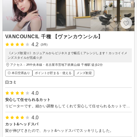
VANCOUNCIL 千種 【ヴァンカウンシル】
4.2
(3件)
《メンズ歓迎☆》カジュアルからビジネスまで幅広くアレンジします！カッコイイメ
ンズスタイルが完成☆彡
アクセス：JR中央本線・名古屋市営地下鉄東山線 千種駅 徒歩2分
◎ 本日空席あり
ポイントが貯まる・使える
メンズ歓迎
口コミ
4.0
安心して任せられるカット
リピーターです。細かい調整もしてくれて安心して任せられるカットでした。
4.0
カット&ヘッドスパ
髪が伸びてきたので、カット&ヘッドスパでスッキリしました。