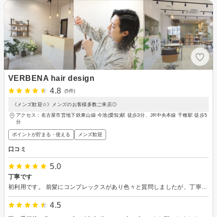
VERBENA hair design
4.8
(5件)
《メンズ歓迎☆》メンズのお客様多数ご来店◎
アクセス：名古屋市営地下鉄東山線 今池(愛知)駅 徒歩3分、JR中央本線 千種駅 徒歩5
分
ポイントが貯まる・使える
メンズ歓迎
口コミ
5.0
丁寧です
初利用です。 前髪にコンプレックスがあり色々と質問しましたが、丁寧に教えて下さいました。セットやドライヤーの方法も分かりやすく説明して下さり助かりました。 おかげ様で嫁からも褒めてもらえ大満足です。またお願いします。
4.5