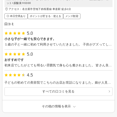
ット+炭酸泉￥6300
アクセス：名古屋市営地下鉄桜通線 車道駅 徒歩1分
◎ 本日空席あり
ポイントが貯まる・使える
メンズ歓迎
口コミ
5.0
小さな子が一緒でも安心できます。
１歳の子と一緒に初めて利用させていただきました。 子供がグズってしまったり、ご迷惑をおかけしましたが親切に対応していただきました。 髪の悩みも、寄り添って丁寧に聞いてくださり とても安心できました。 また伺わせていただきたいと思います。
5.0
おすすめです
初来店でしたがとても明るい雰囲気で身も心も癒されました。 皆さん良い人達で通いたくなりますね。
4.5
子どもの初めての美容院でこちらのお店お世話になりました。娘が人見知りなので、子どもの好きな花のある美容院が素敵だなと思い選ばせていただきました。 担当してくださったスタッフさんも、子どもに優しく話しかけてくださりカットなども「これでいいかな？」と子ども自身にも確認の声かけをしていただき、子どももこちらの美容院もカットもとても気に入っていました。 私が来店している間にも何人かお子さんが来ていたので、スタッフさんもお子さんの対応にも慣れている印象でした。15分ほど待ち時間はありましたが、さほど気になることはなかったかなと思います。 またぜひお世話になりたいなと思いました。
すべての口コミを見る
その他の情報を表示