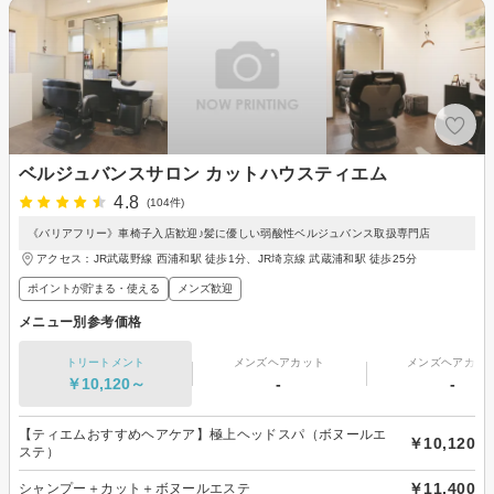
ベルジュバンスサロン カットハウスティエム
4.8
(104件)
《バリアフリー》車椅子入店歓迎♪髪に優しい弱酸性ベルジュバンス取扱専門店
アクセス：JR武蔵野線 西浦和駅 徒歩1分、JR埼京線 武蔵浦和駅 徒歩25分
ポイントが貯まる・使える
メンズ歓迎
メニュー別参考価格
トリートメント
メンズヘアカット
メンズヘアカラ
￥10,120～
-
-
【ティエムおすすめヘアケア】極上ヘッドスパ（ボヌールエ
￥10,120
ステ）
￥11,400
シャンプー＋カット＋ボヌールエステ