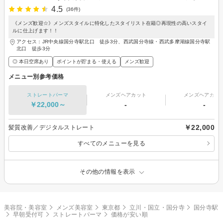
4.5
(36件)
《メンズ歓迎☆》メンズスタイルに特化したスタイリスト在籍◎再現性の高いスタイ
ルに仕上げます！！
アクセス：JR中央線国分寺駅北口 徒歩3分、西武国分寺線・西武多摩湖線国分寺駅
北口 徒歩3分
◎ 本日空席あり
ポイントが貯まる・使える
メンズ歓迎
メニュー別参考価格
ストレートパーマ
メンズヘアカット
メンズヘアカラ
￥22,000～
-
-
￥22,000
髪質改善／デジタルストレート
すべてのメニューを見る
その他の情報を表示
美容院・美容室
メンズ美容室
東京都
立川・国立・国分寺
国分寺駅
早朝受付可
ストレートパーマ
価格が安い順