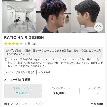
RATIO HAIR DESIGN
4.8
(41件)
当時予約可能！《国分寺徒歩1分》かっこよく決まる髪型はお任せ！◎髪にお悩みの男
性もご安心ください☆
アクセス：国分寺駅南口をでて右へ。クリニックステーション（赤色の看板）の奥の
角を左へ曲がり、80mほど歩いた右側の2階建ての建物に当店はあります。階段下に看
板が出ていますのでご確認ください。
ポイントが貯まる・使える
メンズ歓迎
メニュー別参考価格
ストレートパーマ
メンズヘアカット
メンズヘアカラ
￥4,400～
￥6,000～
-
￥4,400
ポイントストレート￥4,400～