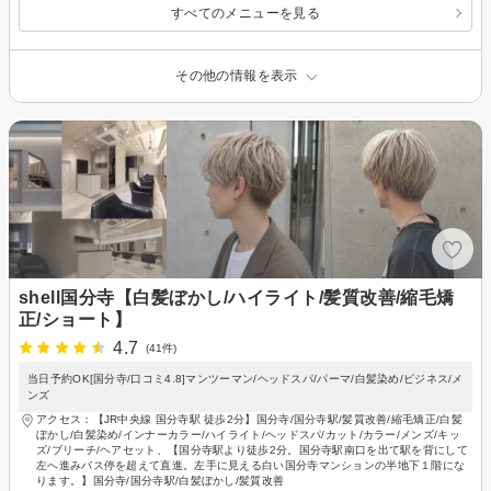
すべてのメニューを見る
その他の情報を表示
shell国分寺【白髪ぼかし/ハイライト/髪質改善/縮毛矯
正/ショート】
4.7
(41件)
当日予約OK[国分寺/口コミ4.8]マンツーマン/ヘッドスパ/パーマ/白髪染め/ビジネス/メ
ンズ
アクセス：【JR中央線 国分寺駅 徒歩2分】国分寺/国分寺駅/髪質改善/縮毛矯正/白髪
ぼかし/白髪染め/インナーカラー/ハイライト/ヘッドスパ/カット/カラー/メンズ/キッ
ズ/ブリーチ/ヘアセット、【国分寺駅より徒歩2分。国分寺駅南口を出て駅を背にして
左へ進みバス停を超えて直進。左手に見える白い国分寺マンションの半地下１階にな
ります。】国分寺/国分寺駅/白髪ぼかし/髪質改善