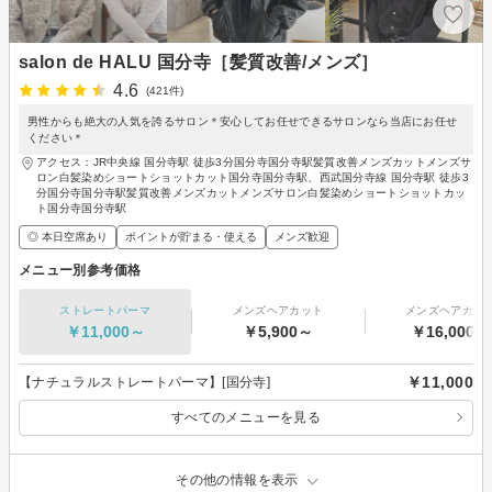
salon de HALU 国分寺［髪質改善/メンズ］
4.6
(421件)
男性からも絶大の人気を誇るサロン＊安心してお任せできるサロンなら当店にお任せ
ください＊
アクセス：JR中央線 国分寺駅 徒歩3分国分寺国分寺駅髪質改善メンズカットメンズサ
ロン白髪染めショートショットカット国分寺国分寺駅、西武国分寺線 国分寺駅 徒歩3
分国分寺国分寺駅髪質改善メンズカットメンズサロン白髪染めショートショットカッ
ト国分寺国分寺駅
◎ 本日空席あり
ポイントが貯まる・使える
メンズ歓迎
メニュー別参考価格
ストレートパーマ
メンズヘアカット
メンズヘアカラ
￥11,000～
￥5,900～
￥16,000～
￥11,000
【ナチュラルストレートパーマ】[国分寺]
すべてのメニューを見る
その他の情報を表示