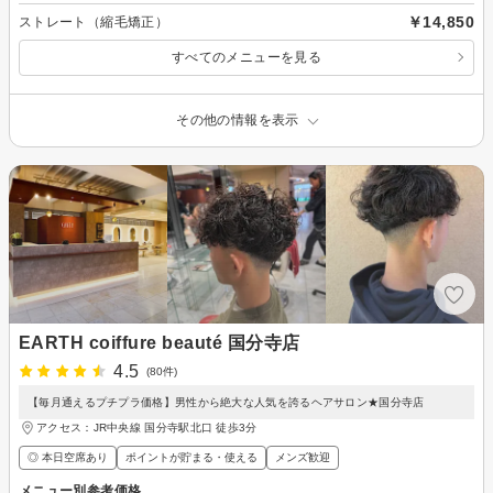
￥14,850
ストレート（縮毛矯正）
すべてのメニューを見る
その他の情報を表示
EARTH coiffure beauté 国分寺店
4.5
(80件)
【毎月通えるプチプラ価格】男性から絶大な人気を誇るヘアサロン★国分寺店
アクセス：JR中央線 国分寺駅北口 徒歩3分
◎ 本日空席あり
ポイントが貯まる・使える
メンズ歓迎
メニュー別参考価格