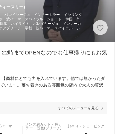
ティースリー)
イト バレイヤージュ インナーカラー イヤリング
割 波パーマ スパイラル ショート 韓国 外
静岡駅 ハイライト バレイヤージュ インナーカ
ケアブリーチ 学割 波パーマ スパイラル シ
22時までOPENなのでお仕事帰りにもお気
！！ 【商材にとても力を入れています。他では無かったダ
しています。落ち着きのある雰囲気の店内で大人の贅沢
すべてのメニューを見る
メンズ眉カット・眉カ
ズパーマ
顔そり・シェービング
ラー・脱色(ブリーチ)
-
-