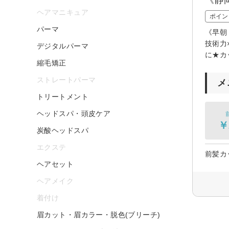
ヘアマニキュア
ポイン
パーマ
《早朝
技術力
デジタルパーマ
に★カ
縮毛矯正
ストレートパーマ
メ
トリートメント
ヘッドスパ・頭皮ケア
￥
炭酸ヘッドスパ
エクステ
前髪カ
ヘアセット
ヘアメイク
着付け
眉カット・眉カラー・脱色(ブリーチ)