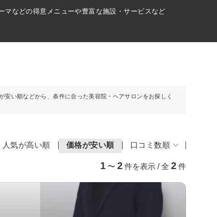
パーマなどの得意メニューや豊富な施設・サービスなど
が安い順などから、条件に合った美容院・ヘアサロンをお探しく
人気が高い順
価格が安い順
口コミ数順
1
2
2
〜
件を表示 / 全
件