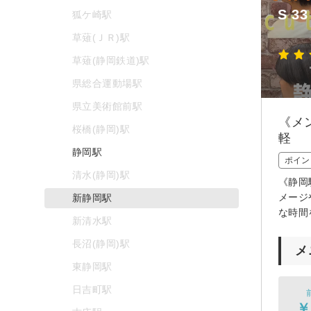
S 3
狐ケ崎駅
草薙(ＪＲ)駅
草薙(静岡鉄道)駅
県総合運動場駅
県立美術館前駅
《メ
桜橋(静岡)駅
軽
静岡駅
ポイン
清水(静岡)駅
《静岡
メージ
新静岡駅
な時間
新清水駅
長沼(静岡)駅
メ
東静岡駅
日吉町駅
￥