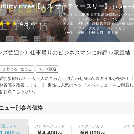
3 thirty three【エス サーティースリー】
(エスサー
アクセス：JR東海道本線 静岡駅ハイラ
カラー メンズカット ケアブリーチ 学
4.5
(6件)
国人風 透明感、静岡鉄道静岡清水線 新
ラー イヤリングカラー メンズカット 
ョート 韓国 外国人風 透明感
ンズ歓迎☆》仕事帰りのビジネスマンに好評♪♪駅直結！
トが貯まる・使える
メンズ歓迎
駅徒歩6分♪♪》一人一人に合った、似合わせMen'sスタイルが好評
や質感を改善します。】 男性に人気のヘッドスパメニューをご用意
をお過ごし下さい。
ニュー別参考価格
前髪カット
メンズヘアカット
メンズヘアカラー
メン
1,000～
￥4,400～
￥6,000～