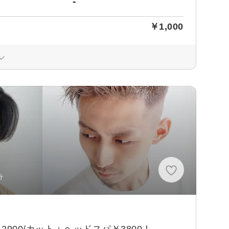
-
￥1,000
分
00/カット＋ヘッドスパ￥3800！