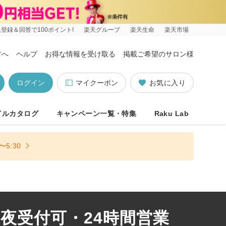
登録＆回答で100ポイント!
楽天グループ
楽天生命
楽天市場
方へ
ヘルプ
お得な情報を受け取る
掲載ご希望のサロン様
ログイン
マイクーポン
お気に入り
イルカタログ
キャンペーン一覧・特集
Raku Lab
5:30
深夜受付可・24時間営業