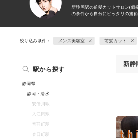
新静岡駅の
前髪カット
サロン(価
の条件から自分にピッタリの施
絞り込み条件：
メンズ美容室
前髪カット
新静
駅から探す
静岡県
静岡・清水
安倍川駅
入江岡駅
音羽町駅
春日町駅