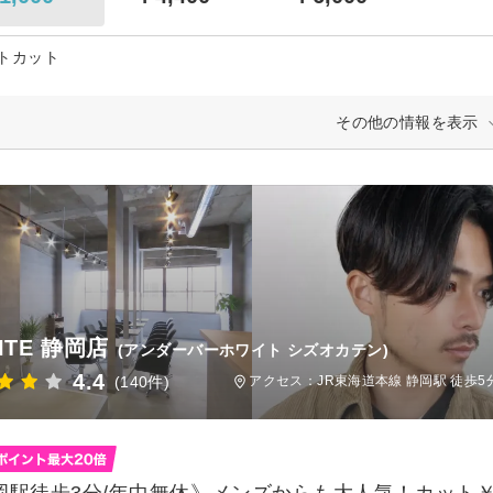
トカット
その他の情報を表示
ITE 静岡店
(アンダーバーホワイト シズオカテン)
4.4
(140件)
アクセス：JR東海道本線 静岡駅 徒歩5
岡駅徒歩3分/年中無休》メンズからも大人気！カット￥29