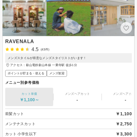
RAVENALA
4.5
(43件)
メンズスタイルが得意なメンズスタイリストがいます！
アクセス：叡山電鉄叡山本線 一乗寺駅 徒歩1分
ポイントが貯まる・使える
メンズ歓迎
メニュー別参考価格
カット単価
メンズヘアカット
メンズヘアカラ
￥1,100～
-
-
￥1,100
前髪カット
￥2,750
メンテナスカット
￥3,300
カット 小学生以下