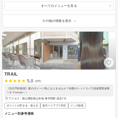
すべてのメニューを見る
その他の情報を表示
TRAIL
5.0
(2件)
《当日予約歓迎》髪のダメージ気になりませんか？自慢のヘッドスパで頭皮環境改善
◇キマルhairへ！
アクセス：叡山電鉄叡山本線 修学院駅 徒歩7分
ポイントが貯まる・使える
楽天ペイアプリ対応
メンズ歓迎
メニュー別参考価格