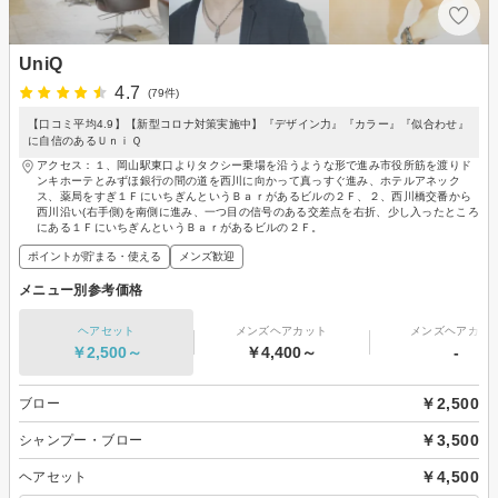
UniQ
4.7
(79件)
【口コミ平均4.9】【新型コロナ対策実施中】『デザイン力』『カラー』『似合わせ』
に自信のあるＵｎｉＱ
アクセス：１、岡山駅東口よりタクシー乗場を沿うような形で進み市役所筋を渡りド
ンキホーテとみずほ銀行の間の道を西川に向かって真っすぐ進み、ホテルアネック
ス、薬局をすぎ１ＦにいちぎんというＢａｒがあるビルの２Ｆ、２、西川橋交番から
西川沿い(右手側)を南側に進み、一つ目の信号のある交差点を右折、少し入ったところ
にある１ＦにいちぎんというＢａｒがあるビルの２Ｆ。
ポイントが貯まる・使える
メンズ歓迎
メニュー別参考価格
ヘアセット
メンズヘアカット
メンズヘアカラ
￥2,500～
￥4,400～
-
￥2,500
ブロー
￥3,500
シャンプー・ブロー
￥4,500
ヘアセット