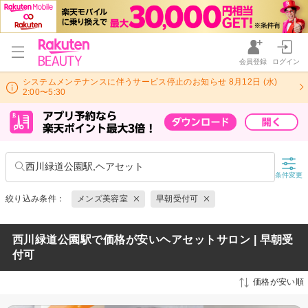
会員登録
ログイン
システムメンテナンスに伴うサービス停止のお知らせ 8月12日 (水)
2:00〜5:30
西川緑道公園駅,ヘアセット
条件変更
絞り込み条件：
メンズ美容室
早朝受付可
西川緑道公園駅で価格が安いヘアセットサロン | 早朝受
付可
価格が安い順