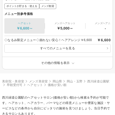
ポイントが貯まる・使える
メンズ歓迎
メニュー別参考価格
ヘアセット
メンズヘアカット
メンズヘアカラ
￥6,600～
￥5,000～
-
￥6,600
◇なるみ限定メニュー◇崩れない安心！ヘアアレンジ￥6,600
すべてのメニューを見る
その他の情報を表示
美容院・美容室
メンズ美容室
岡山県
岡山・玉野
西川緑道公園駅
早朝受付可
ヘアセット
価格が安い順
西川緑道公園駅の
ヘアセット
サロン(価格が安い順)から検索＆予約が可能で
す。ヘアカット、ヘアカラー、パーマなどの得意メニューや豊富な施設・サ
ービスなどの条件から自分にピッタリの施術を見つけましょう。当日予約で
きるサロンもあります。