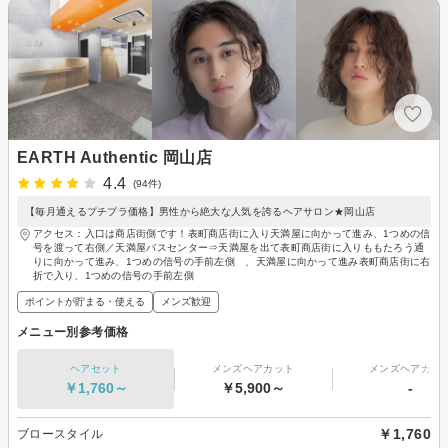
EARTH Authentic 岡山店
4.4
(94件)
【毎月通えるプチプラ価格】男性から絶大な人気を誇るヘアサロン★岡山店
アクセス：入口は商店街側です！表町商店街に入り天満屋に向かって進み、1つめの信
号を渡って右側／天満屋バスセンター⇒天満屋を出て表町商店街に入りももたろう通
りに向かって進み、1つめの信号の手前左側 、天満屋に向かって進み表町商店街に右
折で入り、1つめの信号の手前左側
ポイントが貯まる・使える
メンズ歓迎
メニュー別参考価格
ヘアセット
メンズヘアカット
メンズヘアカラ
￥1,760～
￥5,900～
-
￥1,760
ブロースタイル