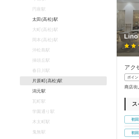
円座駅
太田(高松)駅
大町(高松)駅
Lino
岡本(高松)駅
沖松島駅
挿頭丘駅
アク
春日川駅
ポイン
片原町(高松)駅
商店街
潟元駅
瓦町駅
ス
学園通り駅
初回
木太町駅
鬼無駅
初回