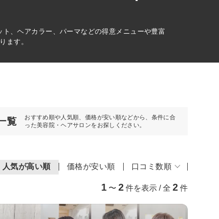
カット、ヘアカラー、パーマなどの得意メニューや豊富
ります。
おすすめ順や人気順、価格が安い順などから、条件に合
一覧
った美容院・ヘアサロンをお探しください。
人気が高い順
価格が安い順
口コミ数順
1
2
2
〜
件を表示 / 全
件