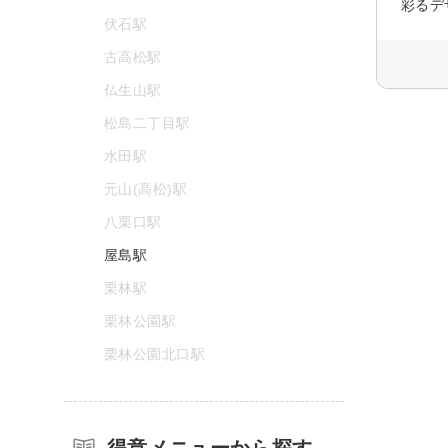
彩るデ
伏石駅
古高松駅
仏生山駅
松島二丁目駅
水田駅
元山(高松)駅
八栗口駅
屋島駅
栗林駅
栗林公園駅
栗林公園北口駅
得意メニューから探す