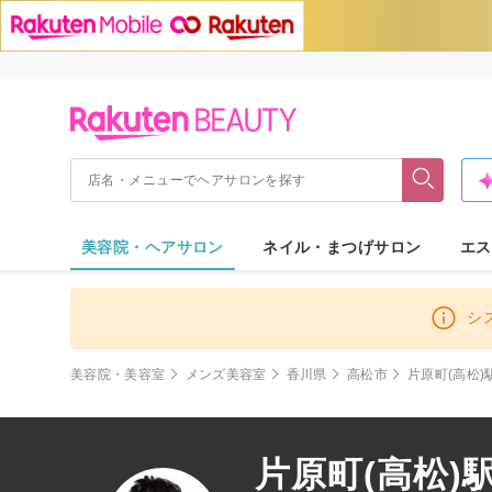
美容院・ヘアサロン
ネイル・まつげサロン
エス
シ
美容院・美容室
メンズ美容室
香川県
高松市
片原町(高松)
片原町(高松)