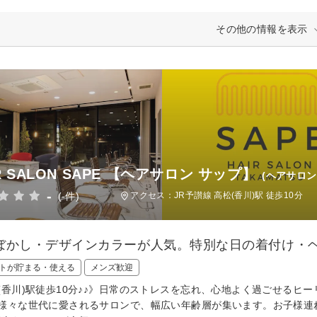
その他の情報を表示
R SALON SAPE 【ヘアサロン サップ】
(ヘアサロン
-
(-件)
アクセス：JR予讃線 高松(香川)駅 徒歩10分
ぼかし・デザインカラーが人気。特別な日の着付け・
トが貯まる・使える
メンズ歓迎
(香川)駅徒歩10分♪♪》日常のストレスを忘れ、心地よく過ごせるヒ
様々な世代に愛されるサロンで、幅広い年齢層が集います。お子様連