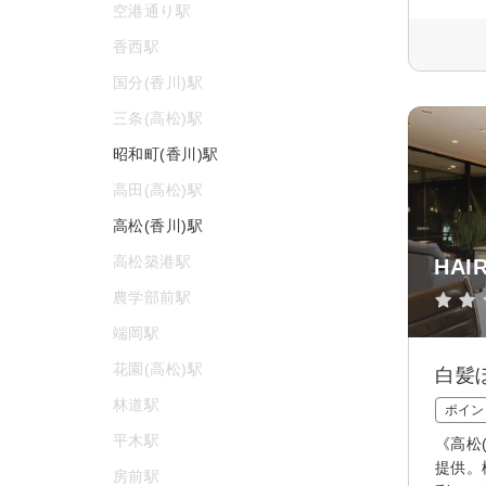
空港通り駅
香西駅
国分(香川)駅
三条(高松)駅
昭和町(香川)駅
高田(高松)駅
高松(香川)駅
高松築港駅
HAI
農学部前駅
端岡駅
花園(高松)駅
白髪
林道駅
ポイン
平木駅
《高松
提供。
房前駅