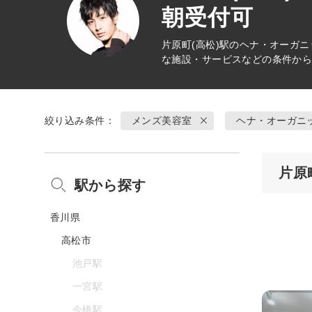
朝受付可
片原町(高松)駅の
ヘナ・オーガニ
な施設・サービスなどの条件か
絞り込み条件：
メンズ美容室
ヘナ・オーガニ
片原
駅から探す
香川県
高松市
池戸駅
一宮駅
今橋駅