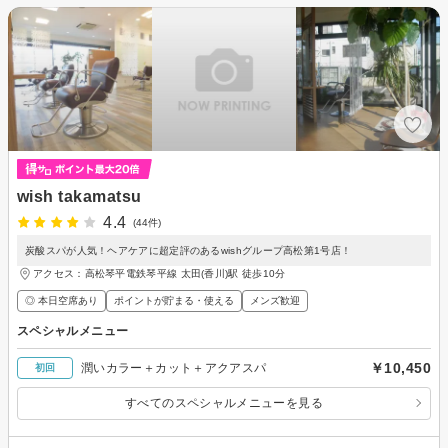
wish takamatsu
4.4
(44件)
炭酸スパが人気！ヘアケアに超定評のあるwishグループ高松第1号店！
アクセス：高松琴平電鉄琴平線 太田(香川)駅 徒歩10分
◎ 本日空席あり
ポイントが貯まる・使える
メンズ歓迎
スペシャルメニュー
￥10,450
潤いカラー＋カット＋アクアスパ
初回
すべてのスペシャルメニューを見る