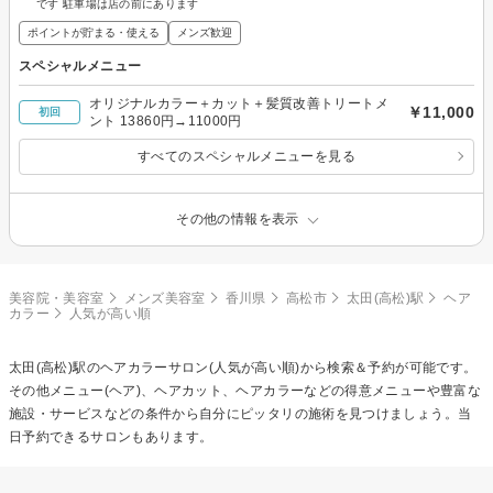
です 駐車場は店の前にあります
ポイントが貯まる・使える
メンズ歓迎
スペシャルメニュー
オリジナルカラー＋カット＋髪質改善トリートメ
￥11,000
初回
ント 13860円→11000円
すべてのスペシャルメニューを見る
その他の情報を表示
美容院・美容室
メンズ美容室
香川県
高松市
太田(高松)駅
ヘア
カラー
人気が高い順
太田(高松)駅の
ヘアカラー
サロン(人気が高い順)から検索＆予約が可能です。
その他メニュー(ヘア)、ヘアカット、ヘアカラーなどの得意メニューや豊富な
施設・サービスなどの条件から自分にピッタリの施術を見つけましょう。当
日予約できるサロンもあります。