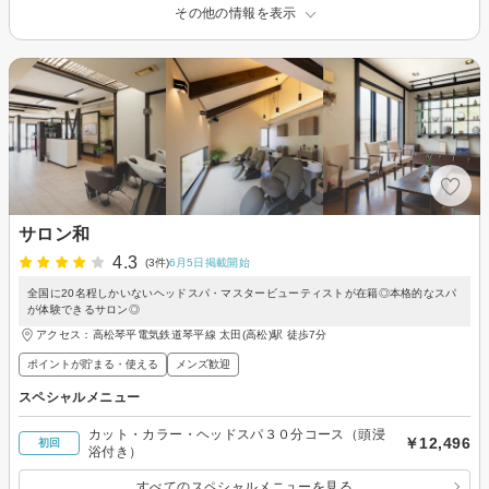
その他の情報を表示
サロン和
4.3
(3件)
6月5日掲載開始
全国に20名程しかいないヘッドスパ・マスタービューティストが在籍◎本格的なスパ
が体験できるサロン◎
アクセス：高松琴平電気鉄道琴平線 太田(高松)駅 徒歩7分
ポイントが貯まる・使える
メンズ歓迎
スペシャルメニュー
カット・カラー・ヘッドスパ３０分コース（頭浸
￥12,496
初回
浴付き）
すべてのスペシャルメニューを見る