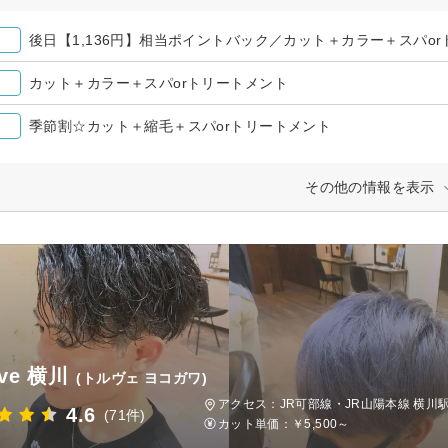
後日【1,136円】相当ポイントバック／カット＋カラー＋スパo
カット＋カラー＋スパorトリートメント
季節割☆カット＋縮毛＋スパorトリートメント
その他の情報を表示
uve 横川
(トルヴェ ヨコガワ)
アクセス：JR可部線・JR山陽本線 横川駅
4.6
(71件)
カット単価：
￥5,500～