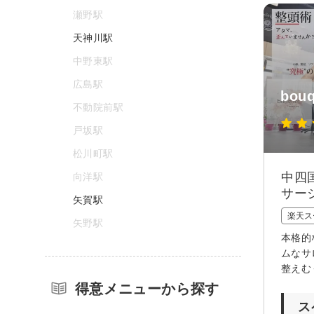
瀬野駅
天神川駅
中野東駅
広島駅
bou
不動院前駅
戸坂駅
松川町駅
中四
向洋駅
サー
矢賀駅
楽天ス
矢野駅
本格的
ムなサ
整えむ
得意メニューから探す
ス