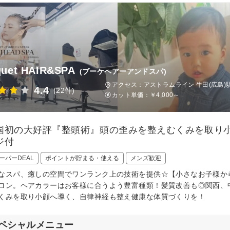
quet HAIR&SPA
(ブーケヘアーアンドスパ)
アクセス：アストラムライン 牛田(広島)
4.4
(22件)
カット単価：
￥4,000～
国初の大好評『整頭術』頭の歪みを整えむくみを取り
ジ付
ーパーDEAL
ポイントが貯まる・使える
メンズ歓迎
なスパ、癒しの空間でワンランク上の技術を提供☆【小さなお子様か
ロン。ヘアカラーはお客様に合うよう豊富種類！髪質改善も◎関西、
くみを取り小顔へ導く、自律神経も整え健康な体質づくりを！
ペシャルメニュー