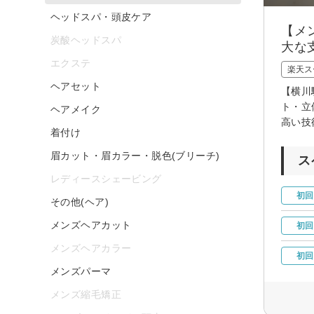
ヘッドスパ・頭皮ケア
【メ
炭酸ヘッドスパ
大な
エクステ
楽天ス
ヘアセット
【横川
ト・立
ヘアメイク
高い技
着付け
眉カット・眉カラー・脱色(ブリーチ)
ス
レディースシェービング
初回
その他(ヘア)
メンズヘアカット
初回
メンズヘアカラー
初回
メンズパーマ
メンズ縮毛矯正