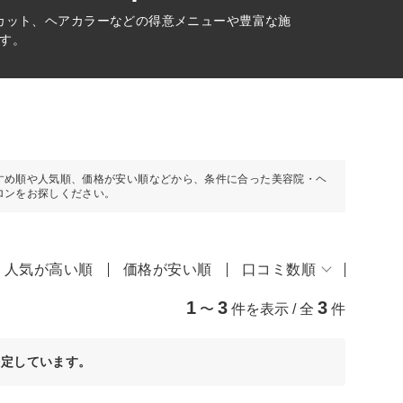
カット、ヘアカラーなどの得意メニューや豊富な施
す。
すめ順や人気順、価格が安い順などから、条件に合った美容院・ヘ
ロンをお探しください。
人気が高い順
価格が安い順
口コミ数順
1
3
3
〜
件を表示 / 全
件
決定しています。