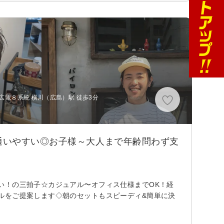
広電８系統 横川（広島）駅 徒歩3分
通いやすい◎お子様～大人まで年齢問わず支
い！の三拍子☆カジュアル〜オフィス仕様までOK！経
ルをご提案します◇朝のセットもスピーディ&簡単に決