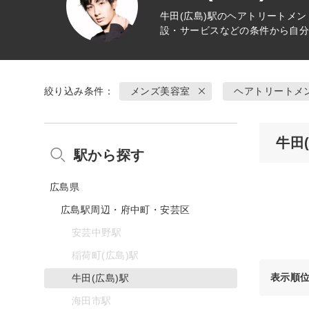
牛田(広島)駅の
ヘアトリートメン
設・サービスなどの条件から自
絞り込み条件：
メンズ美容室
ヘアトリートメ
牛田
駅から探す
広島県
広島駅周辺・府中町・安芸区
安芸中野駅
稲荷町(広島)駅
表示順
牛田(広島)駅
海田市駅