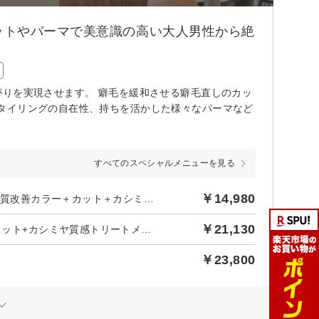
ットやパーマで美意識の高い大人男性から絶
がりを実現させます。 癖毛を緩和させる癖毛直しのカッ
タイリングの自在性、持ちを活かした様々なパーマなど
すべてのスペシャルメニューを見る
￥14,980
後日【1,361円】相当ポイントバック／新規限定【当店NO.1】髪質改善カラー＋カット＋カシミヤTR
￥21,130
後日【1,920円】相当ポイントバック／最上級髪質改善カラー+カット+カシミヤ質感トリートメント
￥23,800