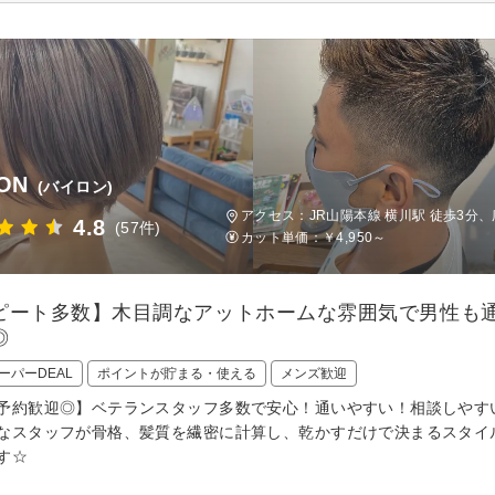
ON
(バイロン)
アクセス：JR山陽本線 横川駅 徒歩3分、
4.8
(57件)
カット単価：
￥4,950～
ピート多数】木目調なアットホームな雰囲気で男性も
◎
ーパーDEAL
ポイントが貯まる・使える
メンズ歓迎
予約歓迎◎】ベテランスタッフ多数で安心！通いやすい！相談しやす
なスタッフが骨格、髪質を繊密に計算し、乾かすだけで決まるスタイ
す☆