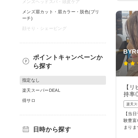
メンズヘッドスパ・頭皮ケア
メンズ眉カット・眉カラー・脱色(ブリ
ーチ)
顔そり・シェービング
BYR
ポイントキャンペーンか
ら探す
指定なし
【リ
楽天スーパーDEAL
持率
得サロ
楽天ス
【当日
験豊富
まりま
日時から探す