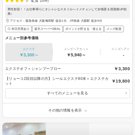
4.4
(20件)
男性歓迎！！お仕事帰りにオシャレなスタイルへイメチェンして好感度＆清潔感UP効
果♪
アクセス：阪急各線 大阪梅田駅 徒歩1分、JR各線 大阪駅 徒歩6分
◎ 本日空席あり
楽天スーパーDEAL
ポイントが貯まる・使える
メンズ歓迎
メニュー別参考価格
エクステ
メンズヘアカット
メンズヘアカラ
￥3,300～
￥5,940～
-
￥3,300
エクステオフ＋シャンプーブロー
【リョーコ2回目以降の方】シールエクステ80本＋エクステカ
￥19,800
ット
すべてのメニューを見る
その他の情報を表示