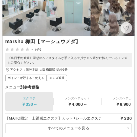
marshu 梅田【マーシュウメダ】
-
(-件)
《当日予約歓迎》理想のヘアスタイルが手に入る☆彡サロン選びに悩んでいるメンズ
もご安心ください。
アクセス：阪神本線 大阪梅田駅 徒歩6分
ポイントが貯まる・使える
メンズ歓迎
メニュー別参考価格
エクステ
メンズヘアカット
メンズヘアカラ
￥330～
￥4,000～
￥6,900～
￥330
【MAHO限定！上質感エクステ】カット+シールエクステ
すべてのメニューを見る