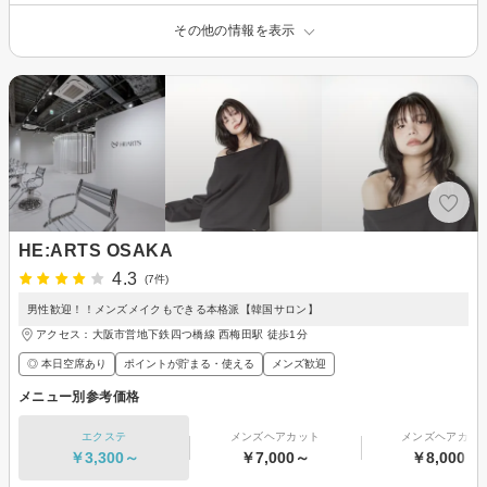
その他の情報を表示
HE:ARTS OSAKA
4.3
(7件)
男性歓迎！！メンズメイクもできる本格派【韓国サロン】
アクセス：大阪市営地下鉄四つ橋線 西梅田駅 徒歩1分
◎ 本日空席あり
ポイントが貯まる・使える
メンズ歓迎
メニュー別参考価格
エクステ
メンズヘアカット
メンズヘアカラ
￥3,300～
￥7,000～
￥8,000～