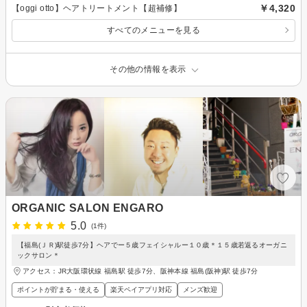
￥4,320
【oggi otto】ヘアトリートメント【超補修】
すべてのメニューを見る
その他の情報を表示
ORGANIC SALON ENGARO
5.0
(1件)
【福島(ＪＲ)駅徒歩7分】ヘアでー５歳フェイシャルー１０歳＊１５歳若返るオーガニ
ックサロン＊
アクセス：JR大阪環状線 福島駅 徒歩7分、阪神本線 福島(阪神)駅 徒歩7分
ポイントが貯まる・使える
楽天ペイアプリ対応
メンズ歓迎