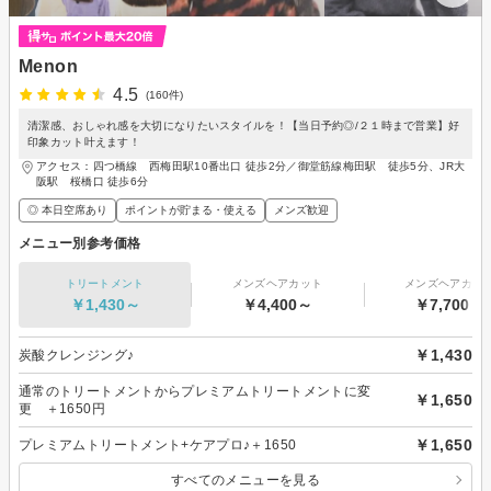
Menon
4.5
(160件)
清潔感、おしゃれ感を大切になりたいスタイルを！【当日予約◎/２１時まで営業】好
印象カット叶えます！
アクセス：四つ橋線 西梅田駅10番出口 徒歩2分／御堂筋線梅田駅 徒歩5分、JR大
阪駅 桜橋口 徒歩6分
◎ 本日空席あり
ポイントが貯まる・使える
メンズ歓迎
メニュー別参考価格
トリートメント
メンズヘアカット
メンズヘアカラ
￥1,430～
￥4,400～
￥7,700～
￥1,430
炭酸クレンジング♪
通常のトリートメントからプレミアムトリートメントに変
￥1,650
更 ＋1650円
￥1,650
プレミアムトリートメント+ケアプロ♪＋1650
すべてのメニューを見る