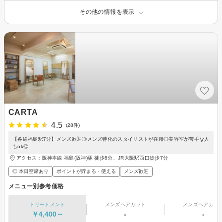
その他の情報を表示
CARTA
4.5
(28件)
【各線福島駅7分】メンズ歓迎◎メンズ特化のスタイリストが在籍◎美容室が苦手な人
もok◎
アクセス：阪神本線 福島(阪神)駅 徒歩8分、JR大阪駅西口徒歩7分
◎ 本日空席あり
ポイントが貯まる・使える
メンズ歓迎
メニュー別参考価格
トリートメント
メンズヘアカット
メンズヘアカラ
￥4,400～
-
-