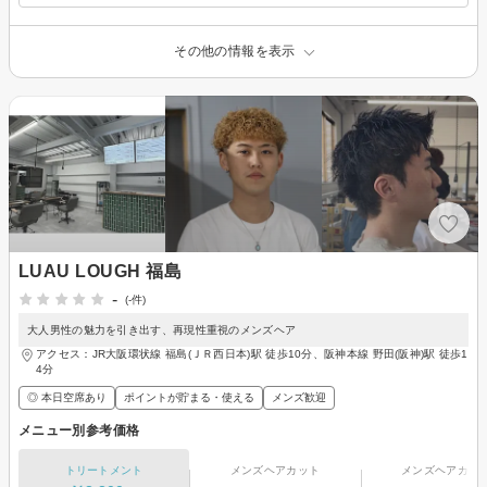
その他の情報を表示
LUAU LOUGH 福島
-
(-件)
大人男性の魅力を引き出す、再現性重視のメンズヘア
アクセス：JR大阪環状線 福島(ＪＲ西日本)駅 徒歩10分、阪神本線 野田(阪神)駅 徒歩1
4分
◎ 本日空席あり
ポイントが貯まる・使える
メンズ歓迎
メニュー別参考価格
トリートメント
メンズヘアカット
メンズヘアカラ