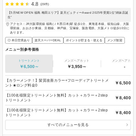
4.8
(29件)
【5月NEW OPEN 福島 梅田エリア】楽天ビュティーAward 2025年受賞1位"姉妹店誕
生"
アクセス：JR大阪環状線 福島(ＪＲ西日本)駅 徒歩1分、東海道本線、福知山線、大阪
環状線、おおさか東線、京都線、神戸線、宝塚線、阪急電鉄、大阪メトロ徒歩10分に
あります。
◎ 本日空席あり
楽天スーパーDEAL
ポイントが貯まる・使える
メンズ歓迎
メニュー別参考価格
トリートメント
メンズヘアカット
メンズヘアカラ
￥6,500～
￥3,950～
-
【カラーメンテ！】髪質改善カラー+フローディアトリートメ
￥6,500
ント★ロング料金0
【100名様限定トリートメント無料】カット＋カラー＋2step
￥8,400
トリートメント
【100名様限定トリートメント無料】カット＋カラー＋2step
￥8,400
トリートメント
すべてのメニューを見る