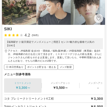
SIKI
4.2
(59件)
【福島駅すぐ/楽天限定でメンズメニューご用意】センス×魅力的な価格で人気の
【SIKI】
アクセス：JR福島駅 徒歩3分・環状線／福島(阪神)駅／JR新福島駅（東西線）徒歩5
分、JR福島駅の出口を左に出て頂きます。ミスタードーナツさんの前を直進、さらに
ジャンカラさんの前もそのまま直進します。直進して頂いたら、中華料理屋のみんみ
んさんがあり、そちらの隣のビルの2階です。
◎ 本日空席あり
ポイントが貯まる・使える
メンズ歓迎
メニュー別参考価格
トリートメント
メンズヘアカット
メンズヘアカラ
￥3,300～
￥5,500～
-
￥3,300
コタ プレミークトリートメント4工程
￥6,000
Tokioインカラミトリートメント