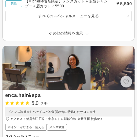
【Michelle指名限定】メンズカット＋炭酸シャン
￥5,500
男性
プー＋眉カット／5500
すべてのスペシャルメニューを見る
その他の情報を表示
enca.hair&spa
5.0
(1件)
《メンズ歓迎☆》ヘッドスパや髪質改善に特化したサロン☆彡
アクセス：都営大江戸線・東京メトロ副都心線 東新宿駅 徒歩5分
ポイントが貯まる・使える
メンズ歓迎
スペシャルメニュー