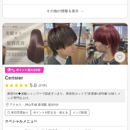
その他の情報を表示
Cerisier
5.0
(27件)
新宿5分◆炭酸シャンプーで頭皮すっきり。再現性カットで“清潔感×好印象”が続くメ
ンズ専門仕上げ。
アクセス：JR山手線 新宿駅 徒歩5分
◎ 本日空席あり
ポイントが貯まる・使える
メンズ歓迎
スペシャルメニュー