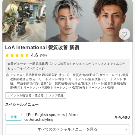
LoA International 髪質改善 新宿
4.6
(5件)
楽天ビューティー新規掲載店《メンズ歓迎☆》カジュアルからビジネスまで！あなた
もカッコイイメンズに☆彡
アクセス：西武新宿線 西武新宿駅 徒歩3分 髪質改善/縮毛矯正/酸性ストレート/髪質
改善縮毛矯正/復元トリートメント/韓国/トリートメント/髪質改善トリートメント/新
宿、JR山手線 新宿駅 徒歩5分 髪質改善/縮毛矯正/酸性ストレート/髪質改善縮毛矯
正/復元トリートメント/韓国/トリートメント/髪質改善トリートメント/新宿
ポイントが貯まる・使える
メンズ歓迎
スペシャルメニュー
【For English speakers】Men`s
￥4,400
男性
cut&wash,styling
すべてのスペシャルメニューを見る