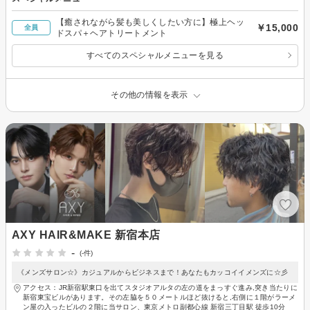
【癒されながら髪も美しくしたい方に】極上ヘッ
￥15,000
全員
ドスパ＋ヘアトリートメント
すべてのスペシャルメニューを見る
その他の情報を表示
AXY HAIR&MAKE 新宿本店
-
(-件)
《メンズサロン☆》カジュアルからビジネスまで！あなたもカッコイイメンズに☆彡
アクセス：JR新宿駅東口を出てスタジオアルタの左の道をまっすぐ進み,突き当たりに
新宿東宝ビルがあります。その左脇を５０メートルほど抜けると,右側に１階がラーメ
ン屋の入ったビルの２階に当サロン、東京メトロ副都心線 新宿三丁目駅 徒歩10分