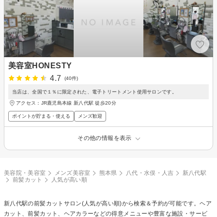
美容室HONESTY
4.7
(40件)
当店は、全国で１％に限定された、電子トリートメント使用サロンです。
アクセス：JR鹿児島本線 新八代駅 徒歩20分
ポイントが貯まる・使える
メンズ歓迎
その他の情報を表示
美容院・美容室
メンズ美容室
熊本県
八代・水俣・人吉
新八代駅
前髪カット
人気が高い順
新八代駅の
前髪カット
サロン(人気が高い順)から検索＆予約が可能です。ヘア
カット、前髪カット、ヘアカラーなどの得意メニューや豊富な施設・サービ