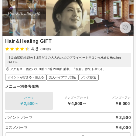
Hair＆Healing GiFT
4.8
(103件)
【金山駅徒歩15分】2席だけの大人のためのプライベートサロン≪Hair＆Healing
GiFT≫
アクセス：西鉄バス 3番 17番 200番 乗車。「飯倉」停で下車2分。
ポイントが貯まる・使える
楽天ペイアプリ対応
メンズ歓迎
メニュー別参考価格
パーマ
メンズヘアカット
メンズヘアカラ
￥2,500～
￥4,800～
￥6,000～
￥2,500
ポイント パーマ
￥6,000
コスメパーマ