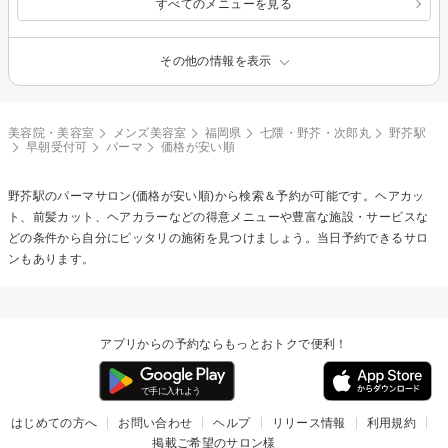
すべてのメニューを見る
その他の情報を表示
美容院・美容室
メンズ美容室
福岡県
七隈・野芥・次郎丸
野芥駅
早朝受付可
パーマ
価格が安い順
野芥駅の
パーマ
サロン(価格が安い順)から検索＆予約が可能です。ヘアカッ
ト、前髪カット、ヘアカラーなどの得意メニューや豊富な施設・サービスな
どの条件から自分にピッタリの施術を見つけましょう。当日予約できるサロ
ンもあります。
アプリからの予約ならもっとおトクで便利！
はじめての方へ
お問い合わせ
ヘルプ
リリース情報
利用規約
掲載ご希望のサロン様