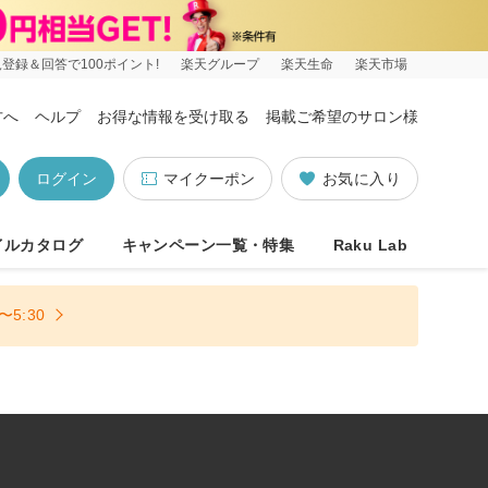
登録＆回答で100ポイント!
楽天グループ
楽天生命
楽天市場
方へ
ヘルプ
お得な情報を受け取る
掲載ご希望のサロン様
ログイン
マイクーポン
お気に入り
イルカタログ
キャンペーン一覧・特集
Raku Lab
5:30