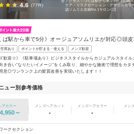
アクセス：つくば駅から車で5分（1.5k
4.6
(77件)
ケア・リラクゼーション・デザインカラ
認ソムリエ在籍No.1サロン◎】
くば駅から車で5分》オージュアソムリエが対応◎頭皮
日空席あり
ポイントが貯まる・使える
メンズ歓迎
ズ歓迎☆》《駐車場あり》ビジネススタイルからカジュアルスタイル
向き合い”なりたいイメージ”をくみ取り、細やかな施術で理想をカタ
用意◎ワンランク上の髪質改善を実現いたします！！
ニュー別参考価格
ヘアカラー
メンズヘアカット
メンズヘアカラー
メン
4,950～
-
-
ワークセクション