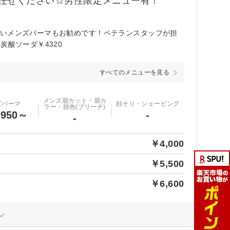
任せください☆男性限定メニュー有！
すいメンズパーマもお勧めです！ベテランスタッフが担
炭酸ソーダ￥4320
すべてのメニューを見る
メンズ眉カット・眉カ
ズパーマ
顔そり・シェービング
ラー・脱色(ブリーチ)
,950～
-
-
￥4,000
￥5,500
￥6,600