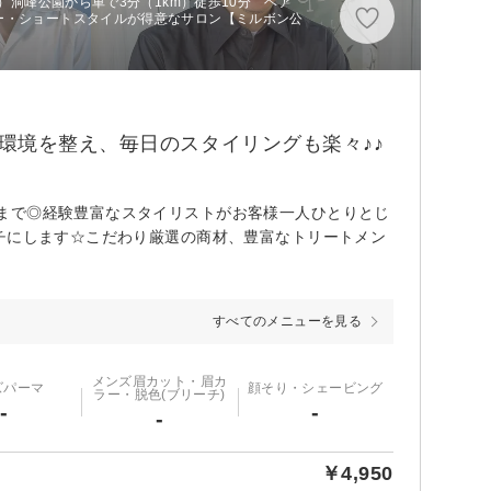
m）洞峰公園から車で3分（1km）徒歩10分 ヘア
ー・ショートスタイルが得意なサロン【ミルボン公
環境を整え、毎日のスタイリングも楽々♪♪
まで◎経験豊富なスタイリストがお客様一人ひとりとじ
チにします☆こだわり厳選の商材、豊富なトリートメン
すべてのメニューを見る
メンズ眉カット・眉カ
ズパーマ
顔そり・シェービング
ラー・脱色(ブリーチ)
-
-
-
￥4,950