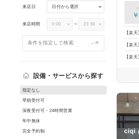
来店日
日付から選択
￥
来店時間
〜
【楽天
-
条件を指定して検索
件
【楽天
【楽天
設備・サービスから探す
指定なし
早朝受付可
深夜受付可・24時間営業
年中無休
ciqi
完全予約制