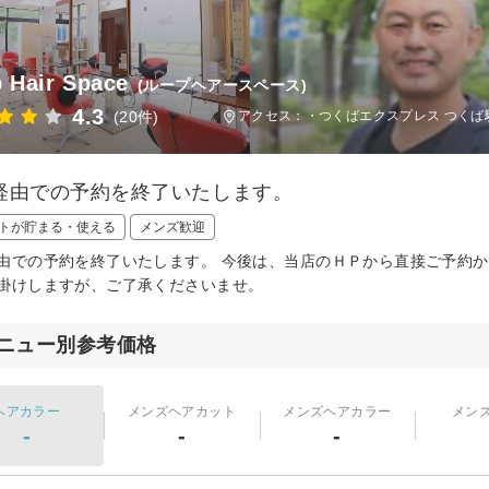
 Hair Space
(ループヘアースペース)
4.3
(20件)
アクセス：・つくばエクスプレス つくば駅
経由での予約を終了いたします。
トが貯まる・使える
メンズ歓迎
由での予約を終了いたします。 今後は、当店のＨＰから直接ご予約か
掛けしますが、ご了承くださいませ。
ニュー別参考価格
ヘアカラー
メンズヘアカット
メンズヘアカラー
メン
-
-
-