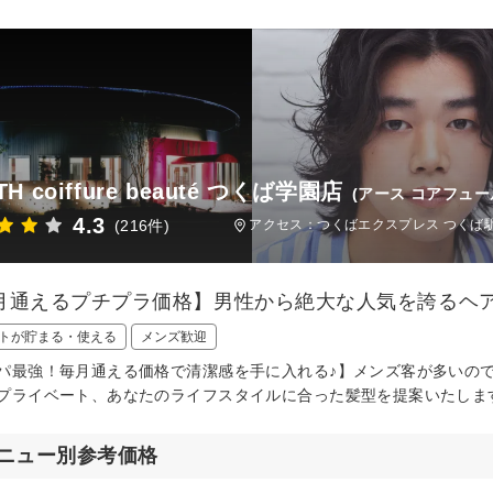
TH coiffure beauté つくば学園店
(アース コアフュ
4.3
(216件)
アクセス：つくばエクスプレス つくば駅
月通えるプチプラ価格】男性から絶大な人気を誇るヘ
トが貯まる・使える
メンズ歓迎
パ最強！毎月通える価格で清潔感を手に入れる♪】メンズ客が多いの
プライベート、あなたのライフスタイルに合った髪型を提案いたしま
ニュー別参考価格