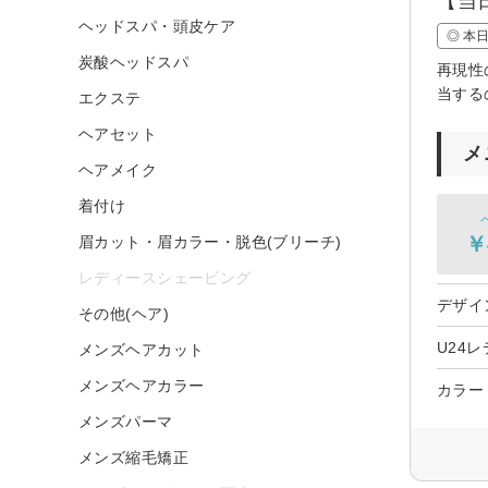
【当
ヘッドスパ・頭皮ケア
◎ 本
炭酸ヘッドスパ
再現性
当する
エクステ
ヘアセット
メ
ヘアメイク
着付け
￥
眉カット・眉カラー・脱色(ブリーチ)
レディースシェービング
デザイ
その他(ヘア)
U24
メンズヘアカット
メンズヘアカラー
カラー
メンズパーマ
メンズ縮毛矯正