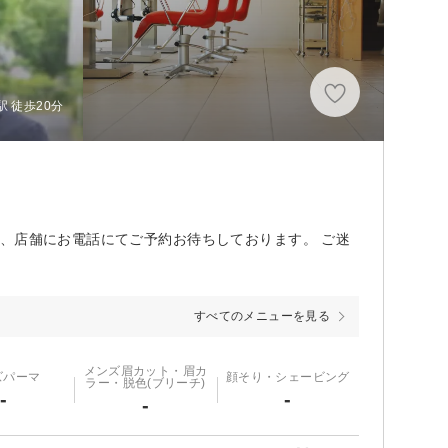
 徒歩20分
、店舗にお電話にてご予約お待ちしております。 ご迷
すべてのメニューを見る
メンズ眉カット・眉カ
ズパーマ
顔そり・シェービング
ラー・脱色(ブリーチ)
-
-
-