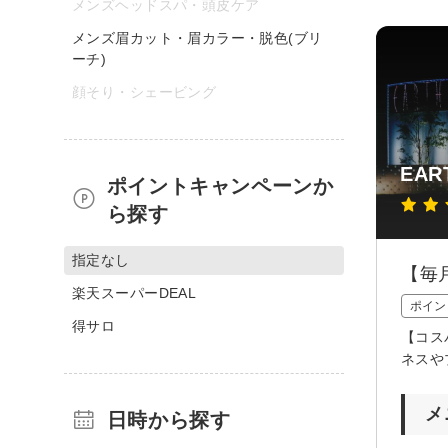
メンズヘッドスパ・頭皮ケア
メンズ眉カット・眉カラー・脱色(ブリ
ーチ)
顔そり・シェービング
EAR
ポイントキャンペーンか
ら探す
指定なし
【毎
楽天スーパーDEAL
ポイン
得サロ
【コス
ネスや
メ
日時から探す