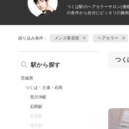
つくば駅の
ヘアカラー
サロン(価
の条件から自分にピッタリの施
絞り込み条件：
メンズ美容室
ヘアカラー
つく
駅から探す
茨城県
つくば・土浦・石岡
荒川沖駅
石岡駅
岩瀬駅
神立駅