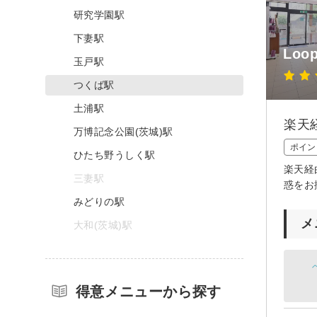
研究学園駅
下妻駅
Loop
玉戸駅
つくば駅
土浦駅
楽天
万博記念公園(茨城)駅
ポイン
ひたち野うしく駅
楽天経
三妻駅
惑をお
みどりの駅
メ
大和(茨城)駅
得意メニューから探す