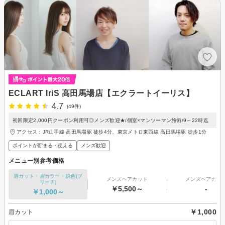
ECLART IriS 高田馬場店【エクラートイーリス】
4.7
(49件)
初回限定2,000円クーポン利用可◎メンズ歓迎★/個室×マンツーマン施術/9～22時迄
アクセス：JR山手線 高田馬場駅 徒歩4分、東京メトロ東西線 高田馬場駅 徒歩1分
ポイントが貯まる・使える
メンズ歓迎
メニュー別参考価格
眉カット・眉カラー・脱色(ブ
メンズヘアカット
メンズヘアカラ
リーチ)
￥5,500～
-
￥1,000～
￥1,000
眉カット