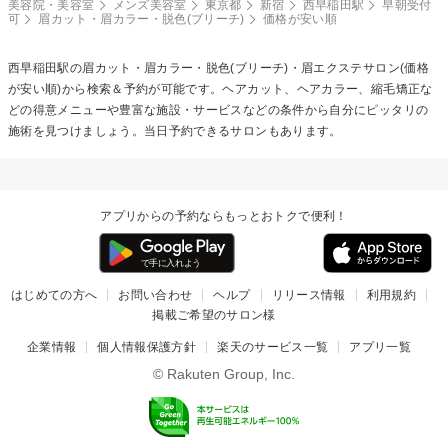
美容院・美容室
メンズ美容室
東京都
新宿
西早稲田駅
早朝受付
可
眉カット・眉カラー・脱色(ブリーチ)
価格が安い順
西早稲田駅の
眉カット・眉カラー・脱色(ブリーチ)・眉エクステ
サロン(価格
が安い順)から検索＆予約が可能です。ヘアカット、ヘアカラー、縮毛矯正な
どの得意メニューや豊富な施設・サービスなどの条件から自分にピッタリの
施術を見つけましょう。当日予約できるサロンもあります。
アプリからの予約ならもっとおトクで便利！
はじめての方へ
お問い合わせ
ヘルプ
リリース情報
利用規約
掲載ご希望のサロン様
企業情報
個人情報保護方針
楽天のサービス一覧
アプリ一覧
© Rakuten Group, Inc.