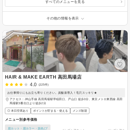
すべてのメニューを見る
その他の情報を表示
HAIR & MAKE EARTH 高田馬場店
4.0
(225件)
お仕事帰りにもお立ち寄りください。炭酸泉導入！毛穴スッキリ★
アクセス：JR山手線 高田馬場駅早稲田口、戸山口 徒歩3分、東京メトロ東西線 高田
馬場駅3番出口より徒歩2分
◎ 本日空席あり
ポイントが貯まる・使える
メンズ歓迎
メニュー別参考価格
眉カット・眉カラー・脱色(ブ