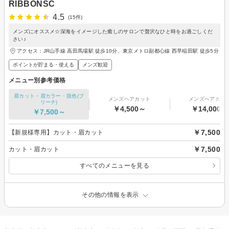
RIBBONSC
4.5
(15件)
メンズにオススメ☆深海をイメージした癒しのサロンで贅沢なひと時をお過ごしくだ
さい♪
アクセス：JR山手線 高田馬場駅 徒歩10分、東京メトロ副都心線 西早稲田駅 徒歩5分
ポイントが貯まる・使える
メンズ歓迎
メニュー別参考価格
眉カット・眉カラー・脱色(ブ
メンズヘアカット
メンズヘアカラ
リーチ)
￥4,500～
￥14,000～
￥7,500～
￥7,500
【新規様専用】カット・眉カット
￥7,500
カット・眉カット
すべてのメニューを見る
その他の情報を表示