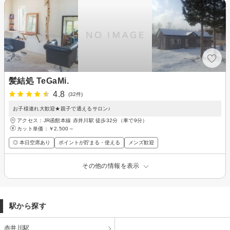
髪結処 TeGaMi.
4.8
(32件)
お子様連れ大歓迎★親子で通えるサロン♪
アクセス：JR函館本線 赤井川駅 徒歩32分（車で9分）
カット単価：
￥2,500～
◎ 本日空席あり
ポイントが貯まる・使える
メンズ歓迎
その他の情報を表示
駅から探す
赤井川駅