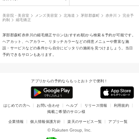
美容院・美容室
メンズ美容室
北海道
茅部郡森町
赤井川
完全予
約制
縮毛矯正
茅部郡森町赤井川の
縮毛矯正
サロン(おすすめ順)から検索＆予約が可能です。
ヘアカット、ヘアカラー、リタッチカラーなどの得意メニューや豊富な施
設・サービスなどの条件から自分にピッタリの施術を見つけましょう。当日
予約できるサロンもあります。
アプリからの予約ならもっとおトクで便利！
はじめての方へ
お問い合わせ
ヘルプ
リリース情報
利用規約
掲載ご希望のサロン様
企業情報
個人情報保護方針
楽天のサービス一覧
アプリ一覧
© Rakuten Group, Inc.