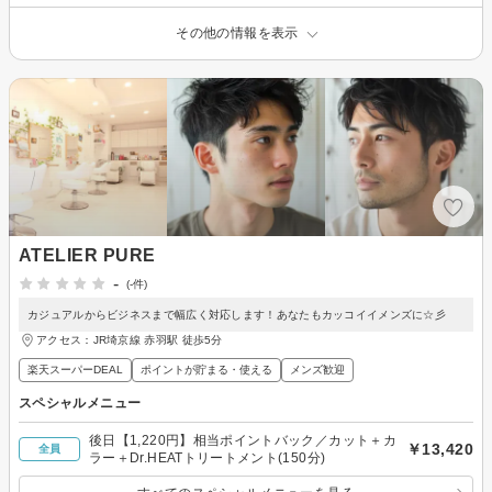
その他の情報を表示
ATELIER PURE
-
(-件)
カジュアルからビジネスまで幅広く対応します！あなたもカッコイイメンズに☆彡
アクセス：JR埼京線 赤羽駅 徒歩5分
楽天スーパーDEAL
ポイントが貯まる・使える
メンズ歓迎
スペシャルメニュー
後日【1,220円】相当ポイントバック／カット＋カ
￥13,420
全員
ラー＋Dr.HEATトリートメント(150分)