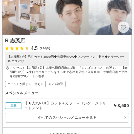
R 志茂店
4.5
(294件)
【志茂駅4分】男性カット3500円◆当日予約OK◆マンツーマンで担当◆カラー/パー
マ/コスパ◎
アクセス：【志茂駅4分】志茂七溜商店街の1階。「まいばすけっと」の近く。、【赤
羽駅10分】→東口ララガーデンをまっすぐ志茂商店街に入り直進、七溜商店街Ｙ字路
を右側に20メートル右手
ポイントが貯まる・使える
メンズ歓迎
スペシャルメニュー
【★人気NO1】カット＋カラー＋リンケージトリ
￥8,500
全員
ートメント
すべてのスペシャルメニューを見る