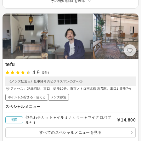
その他の情報を表示
tefu
4.9
(6件)
《メンズ歓迎☆》仕事帰りのビジネスマンの方へ◎
アクセス：JR赤羽駅、東口 徒歩10分、東京メトロ南北線 志茂駅、出口1 徒歩7分
ポイントが貯まる・使える
メンズ歓迎
スペシャルメニュー
似合わせカット＋イルミナカラー＋マイクロバブ
￥14,800
初回
ル+Tr
すべてのスペシャルメニューを見る