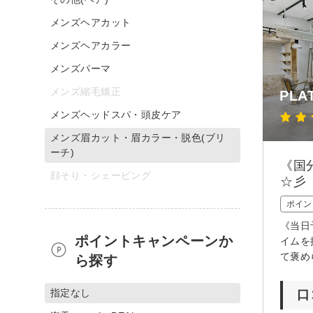
メンズヘアカット
メンズヘアカラー
メンズパーマ
メンズ縮毛矯正
PLA
メンズヘッドスパ・頭皮ケア
メンズ眉カット・眉カラー・脱色(ブリ
ーチ)
《国
顔そり・シェービング
☆彡
ポイン
《当日
ポイントキャンペーンか
イムを
て褒め
ら探す
指定なし
口