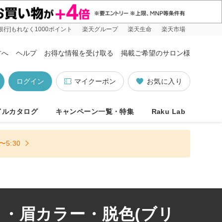
銀行]もれなく1000ポイント
楽天グループ
楽天生命
楽天市場
方へ
ヘルプ
お得な情報を受け取る
掲載ご希望のサロン様
ログイン
マイクーポン
お気に入り
イルカタログ
キャンペーン一覧・特集
Raku Lab
5:30
）
・眉カラー・脱色(ブリ