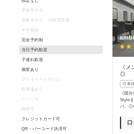
指定なし
早朝受付可
深夜受付可・24時間営業
年中無休
amb
完全予約制
当日予約歓迎
子連れ歓迎
《メ
個室あり
◎
プライベートサロン
◎ 本
駐車場あり
《国分
ペット可
Sty
パ、◎
喫煙可
クレジットカード可
口
QR・バーコード決済可