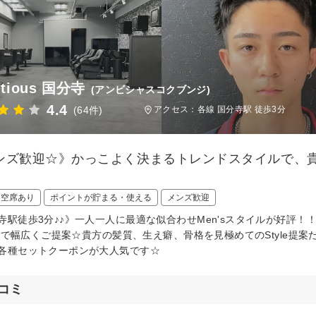
itious 国分寺
(アンビシャスコクブンジ)
4.4
(64件)
アクセス：各線 国分寺駅 徒歩3分
ンズ歓迎☆》かっこよく決まるトレンドスタイルで、
日空席あり
ポイントが貯まる・使える
メンズ歓迎
寺駅徒歩3分♪♪》一人一人に最適な似合わせMen'sスタイルが好評
leまで幅広くご提案☆貴方の髪質、生え癖、骨格を見極めてのStyle
各種セットクーポンが大人気です☆
コミ