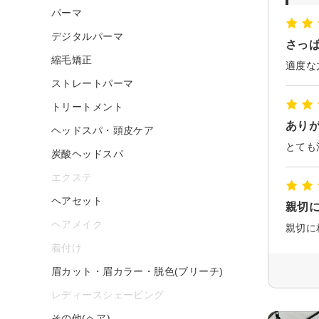
パーマ
デジタルパーマ
さっ
縮毛矯正
適度な
ストレートパーマ
トリートメント
あり
ヘッドスパ・頭皮ケア
とても
炭酸ヘッドスパ
エクステ
ヘアセット
親切
ヘアメイク
親切に
着付け
眉カット・眉カラー・脱色(ブリーチ)
レディースシェービング
その他(ヘア)