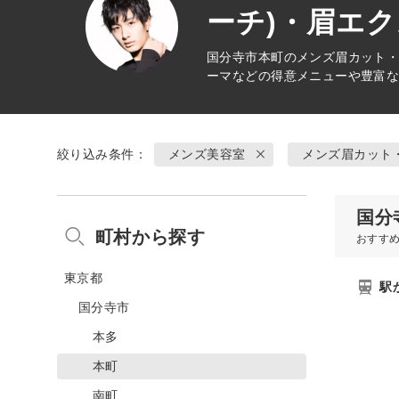
ーチ)・眉エク
国分寺市本町の
メンズ眉カット・
ーマなどの得意メニューや豊富
絞り込み条件：
メンズ美容室
メンズ眉カット
国分
町村から探す
おすす
東京都
駅
国分寺市
本多
本町
南町