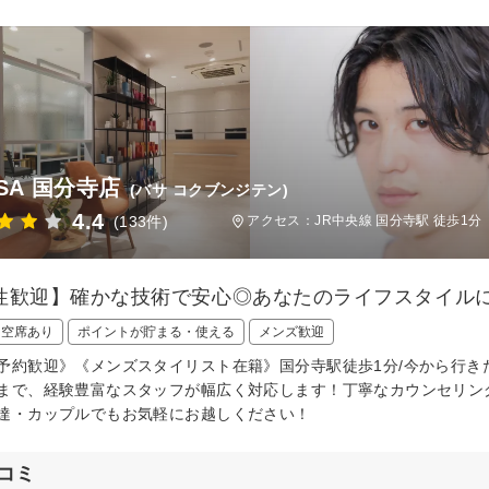
SA 国分寺店
(バサ コクブンジテン)
4.4
(133件)
アクセス：JR中央線 国分寺駅 徒歩1分
性歓迎】確かな技術で安心◎あなたのライフスタイル
日空席あり
ポイントが貯まる・使える
メンズ歓迎
予約歓迎》《メンズスタイリスト在籍》国分寺駅徒歩1分/今から行
まで、経験豊富なスタッフが幅広く対応します！丁寧なカウンセリン
達・カップルでもお気軽にお越しください！
コミ