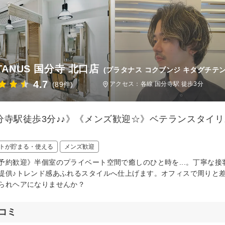
TANUS 国分寺 北口店
(プラタナス コクブンジ キタグチテン
4.7
(89件)
アクセス：各線 国分寺駅 徒歩3分
分寺駅徒歩3分♪♪》《メンズ歓迎☆》ベテランスタイ
トが貯まる・使える
メンズ歓迎
予約歓迎》半個室のプライベート空間で癒しのひと時を...。丁寧な
提供♪トレンド感あふれるスタイルへ仕上げます。オフィスで周りと
られヘアになりませんか？
コミ