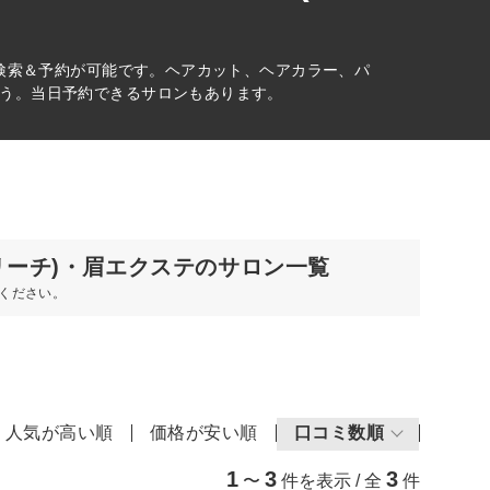
ら検索＆予約が可能です。ヘアカット、ヘアカラー、パ
う。当日予約できるサロンもあります。
リーチ)・眉エクステのサロン一覧
ください。
人気が高い順
価格が安い順
口コミ数順
1
3
3
〜
件を表示 / 全
件