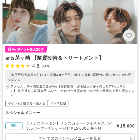
arts茅ヶ崎 【髪質改善＆トリートメント】
4.6
(74件)
【当日予約大歓迎☆】口コミ評価4.8☆平日20時まで営業!!再現性の高いカットが好評
サロン☆
アクセス：茅ヶ崎駅北口徒歩4分【髪質改善・縮毛矯正☆茅ヶ崎エリアNo.1サロ
ン】”毎月通える髪質改善”あなたに合わせた髪質改善で自分史上最高の美髪へ導きます
☆
ポイントが貯まる・使える
メンズ歓迎
スペシャルメニュー
【メンズクーポン】メンズカット+ツイストスパイ
￥15,000
男性
ラルパーマ+リンケージTr￥15,000☆茅ヶ崎
すべてのスペシャルメニューを見る