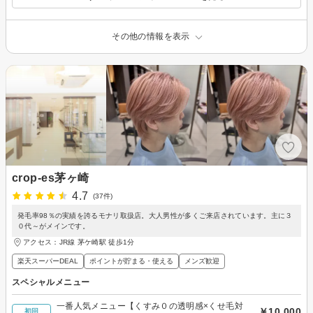
その他の情報を表示
crop-es茅ヶ崎
4.7
(37件)
発毛率98％の実績を誇るモナリ取扱店。大人男性が多くご来店されています。主に３
０代～がメインです。
アクセス：JR線 茅ケ崎駅 徒歩1分
楽天スーパーDEAL
ポイントが貯まる・使える
メンズ歓迎
スペシャルメニュー
一番人気メニュー【くすみ０の透明感×くせ毛対
￥10,000
初回