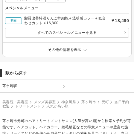
スペシャルメニュー
髪質改善特濃りんご幹細胞＋透明感カラー＋似合
￥18,480
初回
わせカット￥16,800
すべてのスペシャルメニューを見る
その他の情報を表示
駅から探す
茅ケ崎駅
美容院・美容室
メンズ美容室
神奈川県
茅ヶ崎市
元町
当日予約
歓迎
トリートメント
人気が高い順
茅ヶ崎市元町の
ヘアトリートメント
サロン(人気が高い順)から検索＆予約が可
能です。ヘアカット、ヘアカラー、縮毛矯正などの得意メニューや豊富な施
設・サービスなどの条件から自分にピッタリの施術を見つけましょう。当日