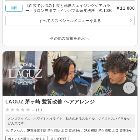
【白髪でお悩み】髪と頭皮のエイジングケアカラ
￥11,000
初回
ー＋サロン専用ファインバブル頭皮洗浄 ¥11000
すべてのスペシャルメニューを見る
その他の情報を表示
LAGUZ 茅ヶ崎 髪質改善 ヘアアレンジ
-
(-件)
メンズスタイル、ホワイトハイライト、動きのあるスタイル、ツイストスパイラルな
ど人気です♪
アクセス：JR東海道本線 茅ケ崎駅 北口 徒歩3分、JR相模線 茅ケ崎駅 北口 徒歩3分
ポイントが貯まる・使える
メンズ歓迎