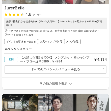
JurerBelle
4.6
(177件)
栄駅2番出口から徒歩3分★【Men's人気No.1】Men'sカット+眉カット¥6980★清潔
感UP
アクセス：名鉄瀬戸線 栄町駅 徒歩3分、名古屋市営地下鉄名城線 栄駅 徒歩3分
カット単価：
￥4,400～
ポイントが貯まる・使える
楽天ペイアプリ対応
メンズ歓迎
スペシャルメニュー
【お試し☆3回までOK】 メンズカット ※シャンプ
￥4,784
初回
ー・ブロー込￥5980→￥4784
すべてのスペシャルメニューを見る
その他の情報を表示