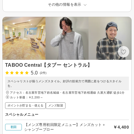
その他の情報を表示
TABOO Central【タブー セントラル】
5.0
(2件)
スペシャリストが揃うメンズスタイル。好評の技術力で周囲に差をつけるスタイル
を。
アクセス：名古屋市営地下鉄名城線・名古屋市営地下鉄桜通線 久屋大通駅 徒歩1分
カット単価：
￥2,200～
ポイントが貯まる・使える
メンズ歓迎
スペシャルメニュー
【メンズ専用初回限定メニュー】メンズカット＋
￥4,400
初回
シャンプーブロー