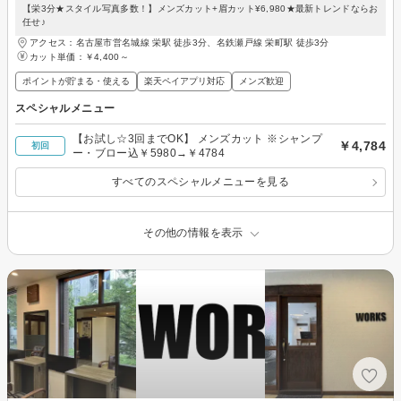
【栄3分★スタイル写真多数！】メンズカット+眉カット¥6,980★最新トレンドならお
任せ♪
アクセス：名古屋市営名城線 栄駅 徒歩3分、名鉄瀬戸線 栄町駅 徒歩3分
カット単価：
￥4,400～
ポイントが貯まる・使える
楽天ペイアプリ対応
メンズ歓迎
スペシャルメニュー
【お試し☆3回までOK】 メンズカット ※シャンプ
￥4,784
初回
ー・ブロー込￥5980→￥4784
すべてのスペシャルメニューを見る
その他の情報を表示