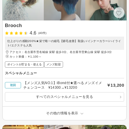
Brooch
4.6
(40件)
仕上がりの感動200%★栄で唯一の縮毛【癖毛改善】取扱い/インナーカラー/ハイライ
ト/エクステも人気
アクセス：名古屋市営名城線 栄駅 徒歩3分、名古屋市営東山線 栄駅 徒歩3分
カット単価：
￥1,100～
ポイントが貯まる・使える
メンズ歓迎
スペシャルメニュー
【メンズ人気NO.1】iBond付★選べるメンズイメ
￥13,200
初回
チェンコース ¥14300→¥13200
すべてのスペシャルメニューを見る
その他の情報を表示