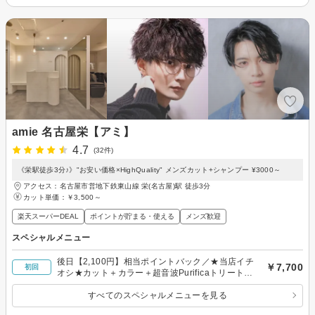
amie 名古屋栄【アミ】
4.7
(32件)
《栄駅徒歩3分♪》"お安い価格×HighQuality" メンズカット+シャンプー ¥3000～
アクセス：名古屋市営地下鉄東山線 栄(名古屋)駅 徒歩3分
カット単価：
￥3,500～
楽天スーパーDEAL
ポイントが貯まる・使える
メンズ歓迎
スペシャルメニュー
後日【2,100円】相当ポイントバック／★当店イチ
￥7,700
初回
オシ★カット＋カラー＋超音波Purificaトリートメ
ント ￥7,700
すべてのスペシャルメニューを見る