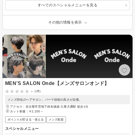
すべてのスペシャルメニューを見る
その他の情報を表示
MEN’S SALON Onde【メンズサロンオンド】
-
(-件)
メンズ特化のヘアサロン。パーマ技術の高さが自慢。
アクセス：名古屋市営地下鉄名城線 久屋大通駅 徒歩1分
カット単価：
￥2,200～
ポイントが貯まる・使える
メンズ歓迎
スペシャルメニュー