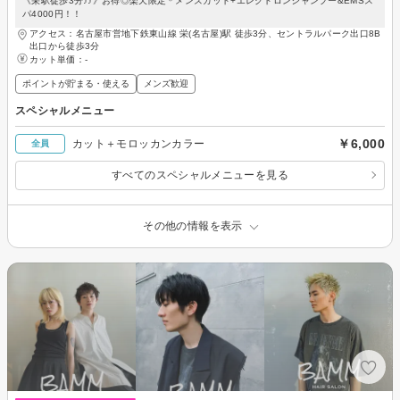
《栄駅徒歩3分♪♪》お得◎楽天限定＊メンズカット+エレクトロンシャンプー&EMSス
パ4000円！！
アクセス：名古屋市営地下鉄東山線 栄(名古屋)駅 徒歩3分、セントラルパーク出口8B
出口から徒歩3分
カット単価：
-
ポイントが貯まる・使える
メンズ歓迎
スペシャルメニュー
￥6,000
カット＋モロッカンカラー
全員
すべてのスペシャルメニューを見る
その他の情報を表示