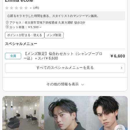
Emma ecole
-
(-件)
心躍るキラキラした時間を創る、スタイリストのマンツーマン施術。
アクセス：名古屋市営地下鉄桜通線 久屋大通駅 徒歩2分
カット単価：
￥5,500～
ポイントが貯まる・使える
メンズ歓迎
スペシャルメニュー
【メンズ限定】似合わせカット（シャンプーブロ
￥6,600
全員
ー込）＋スパ￥6,600
すべてのスペシャルメニューを見る
その他の情報を表示