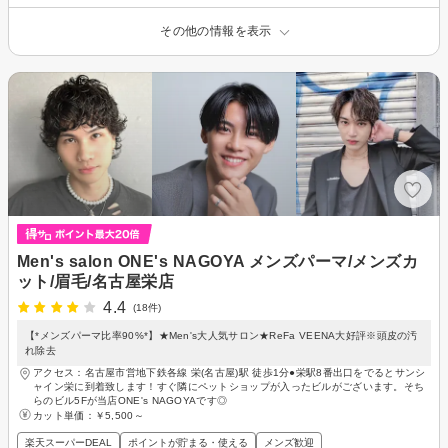
その他の情報を表示
Men's salon ONE's NAGOYA メンズパーマ/メンズカ
ット/眉毛/名古屋栄店
4.4
(18件)
【*メンズパーマ比率90%*】★Men's大人気サロン★ReFa VEENA大好評※頭皮の汚
れ除去
アクセス：名古屋市営地下鉄各線 栄(名古屋)駅 徒歩1分●栄駅8番出口をでるとサンシ
ャイン栄に到着致します！すぐ隣にペットショップが入ったビルがございます。そち
らのビル5Fが当店ONE's NAGOYAです◎
カット単価：
￥5,500～
楽天スーパーDEAL
ポイントが貯まる・使える
メンズ歓迎