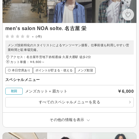
men's salon NOA solte. 名古屋 栄
-
(-件)
メンズ技術特化のスタイリストによるマンツーマン接客。仕事前後も利用しやすい営
業時間と駐車場完備。
アクセス：名古屋市営地下鉄桜通線 久屋大通駅 徒歩2分
カット単価：
￥6,600～
◎ 本日空席あり
ポイントが貯まる・使える
メンズ歓迎
スペシャルメニュー
￥6,000
メンズカット＋眉カット
初回
すべてのスペシャルメニューを見る
その他の情報を表示