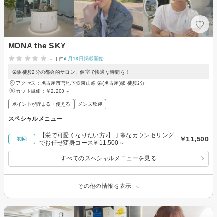
MONA the SKY
-
(-件)
6月18日掲載開始
栄駅徒歩2分の都会的サロン、個室で快適な時間を！
アクセス：名古屋市営地下鉄東山線 栄(名古屋)駅 徒歩2分
カット単価：
￥2,200～
ポイントが貯まる・使える
メンズ歓迎
スペシャルメニュー
【栄で可愛くなりたい方♪】丁寧なカウンセリング
￥11,500
初回
でお任せ変身コース￥11,500～
すべてのスペシャルメニューを見る
その他の情報を表示