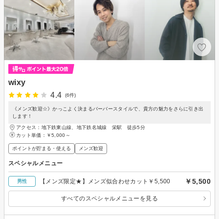
wixy
4.4
(6件)
《メンズ歓迎☆》かっこよく決まるバーバースタイルで、貴方の魅力をさらに引き出
します！
アクセス：地下鉄東山線、地下鉄名城線 栄駅 徒歩5分
カット単価：
￥5,000～
ポイントが貯まる・使える
メンズ歓迎
スペシャルメニュー
￥5,500
【メンズ限定★】メンズ似合わせカット￥5,500
男性
すべてのスペシャルメニューを見る