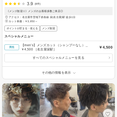
3.9
(8件)
《メンズ歓迎☆》メンズのお客様多数ご来店◎
アクセス：名古屋市営地下鉄各線 栄(名古屋)駅 徒歩1分
カット単価：
￥3,950～
ポイントが貯まる・使える
メンズ歓迎
スペシャルメニュー
【men’s】メンズカット（シャンプーなし）＿
￥4,500
男性
￥4,500 ［名古屋栄駅］
すべてのスペシャルメニューを見る
その他の情報を表示