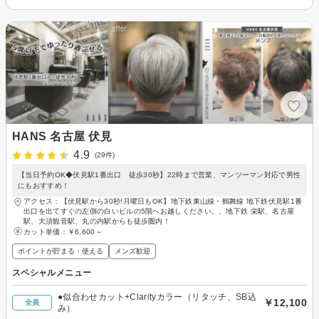
HANS 名古屋 伏見
4.9
(29件)
【当日予約OK◆伏見駅1番出口 徒歩30秒】22時まで営業、マンツーマン対応で男性
にもおすすめ！
アクセス：【伏見駅から30秒!月曜日もOK】地下鉄東山線・鶴舞線 地下鉄伏見駅1番
出口を出てすぐの左側の白いビルの5階へお越しください。、地下鉄 栄駅、名古屋
駅、大須観音駅、丸の内駅からも徒歩圏内！
カット単価：
￥6,600～
ポイントが貯まる・使える
メンズ歓迎
スペシャルメニュー
●似合わせカット+Clarityカラー（リタッチ、SB込
￥12,100
全員
み）