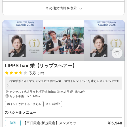
その他の情報を表示
LIPPS hair 栄【リップスヘアー】
3.8
(2件)
《栄駅徒歩5分》栄でメンズに圧倒的人気！最旬トレンドヘアを叶えるメンズヘアサロ
ン
アクセス：名古屋市営地下鉄東山線 栄(名古屋)駅 徒歩2分
カット単価：
￥5,940～
ポイントが貯まる・使える
メンズ歓迎
スペシャルメニュー
￥5,940
【平日限定/新規限定】メンズカット
初回