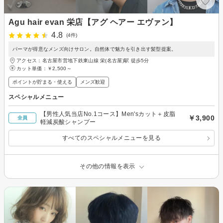
Agu hair evan 栄店【アグ ヘアー エヴァン】
4.8
(4件)
パーマが得意なメンズ向けサロン。自然体で魅力を引き出す髪型提案。
アクセス：名古屋市営地下鉄東山線 栄(名古屋)駅 徒歩5分
カット単価：
￥2,500～
ポイントが貯まる・使える
メンズ歓迎
スペシャルメニュー
【男性人気当店No.1コース】Men'sカット＋皮脂
￥3,900
全員
軽減炭酸シャンプー
すべてのスペシャルメニューを見る
その他の情報を表示