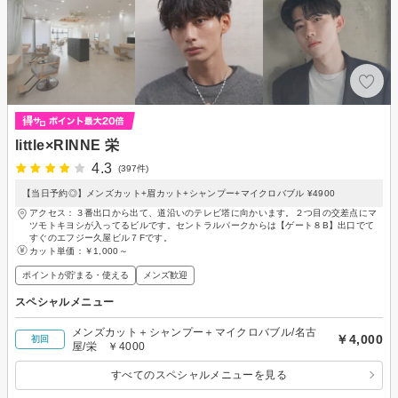
little×RINNE 栄
4.3
(397件)
【当日予約◎】メンズカット+眉カット+シャンプー+マイクロバブル ¥4900
アクセス：３番出口から出て、道沿いのテレビ塔に向かいます。２つ目の交差点にマ
ツモトキヨシが入ってるビルです。セントラルパークからは【ゲート８B】出口でて
すぐのエフジー久屋ビル７Fです。
カット単価：
￥1,000～
ポイントが貯まる・使える
メンズ歓迎
スペシャルメニュー
メンズカット＋シャンプー＋マイクロバブル/名古
￥4,000
初回
屋/栄 ￥4000
すべてのスペシャルメニューを見る