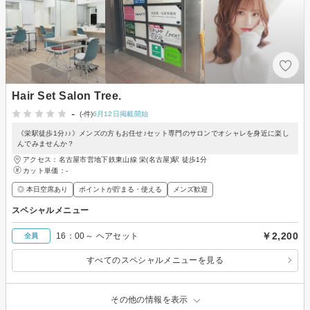
Hair Set Salon Tree.
-
(-件)
6月12日掲載開始
《栄駅徒歩1分♪♪》メンズの方もお任せ♪セット専門のサロンでオシャレを身近に楽し
んでみませんか？
アクセス：名古屋市営地下鉄東山線 栄(名古屋)駅 徒歩1分
カット単価：
-
◎ 本日空席あり
ポイントが貯まる・使える
メンズ歓迎
スペシャルメニュー
￥2,200
16：00～ ヘアセット
全員
すべてのスペシャルメニューを見る
その他の情報を表示