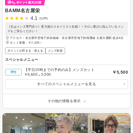
BAMM名古屋栄
4.1
(12件)
《元はメンズ専門店☆》実力派のスタイリスト在籍！！サロン選びに悩んでいるメン
ズもご安心ください！
アクセス：名古屋市営地下鉄名城線・名古屋市営地下鉄桜通線 久屋大通駅 徒歩4分
カット単価：
￥7,200～
ポイントが貯まる・使える
メンズ歓迎
スペシャルメニュー
【平日15時までの予約のみ】メンズカット
￥5,500
男性
￥6,600→5,500
すべてのスペシャルメニューを見る
その他の情報を表示