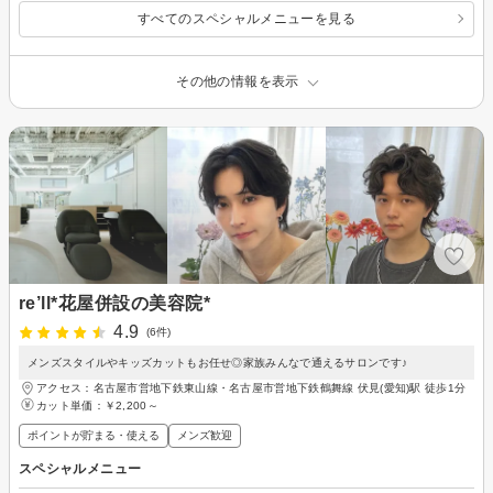
すべてのスペシャルメニューを見る
その他の情報を表示
re’ll*花屋併設の美容院*
4.9
(6件)
メンズスタイルやキッズカットもお任せ◎家族みんなで通えるサロンです♪
アクセス：名古屋市営地下鉄東山線・名古屋市営地下鉄鶴舞線 伏見(愛知)駅 徒歩1分
カット単価：
￥2,200～
ポイントが貯まる・使える
メンズ歓迎
スペシャルメニュー