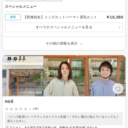
スペシャルメニュー
￥10,390
【西條指名】メンズカットパーマ＋眉毛カット
初回
すべてのスペシャルメニューを見る
その他の情報を表示
noii
-
(-件)
《メンズ歓迎☆》ベテランスタイリスト在籍！！サロン選びに悩んでいるメンズもご
安心ください。
アクセス：名古屋市営地下鉄東山線、鶴舞線 伏見(愛知)駅 徒歩1分