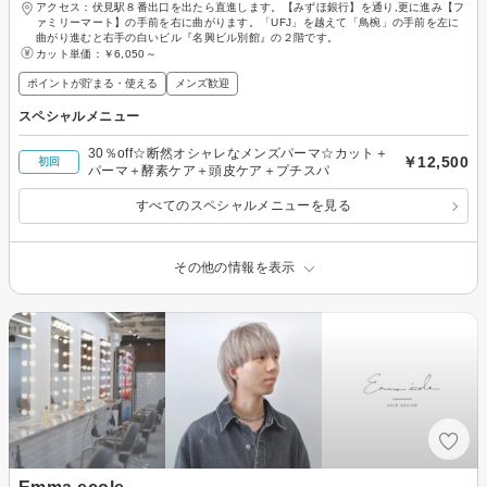
アクセス：伏見駅８番出口を出たら直進します。【みずほ銀行】を通り,更に進み【フ
ァミリーマート】の手前を右に曲がります。「UFJ」を越えて「鳥椀」の手前を左に
曲がり進むと右手の白いビル『名興ビル別館』の２階です。
カット単価：
￥6,050～
ポイントが貯まる・使える
メンズ歓迎
スペシャルメニュー
30％off☆断然オシャレなメンズパーマ☆カット＋
￥12,500
初回
パーマ＋酵素ケア＋頭皮ケア＋プチスパ
すべてのスペシャルメニューを見る
その他の情報を表示