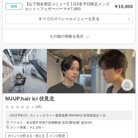
【山下指名限定メニュー】1日2名平日限定メンズ
￥10,000
初回
カット＋フェザーパーマ￥7,980
すべてのスペシャルメニューを見る
その他の情報を表示
NUUP.hair ici 伏見北
-
(-件)
《当日予約◎》カット＋カラー＋髪質改善TR¥9900♪伏見駅徒歩１分
アクセス：名古屋市営地下鉄鶴舞線 伏見(愛知)駅 徒歩3分
カット単価：
￥1,100～
ポイントが貯まる・使える
メンズ歓迎