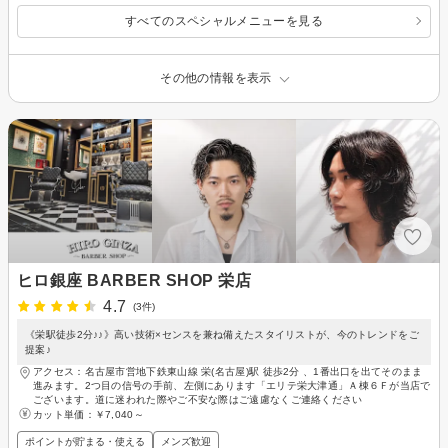
すべてのスペシャルメニューを見る
その他の情報を表示
ヒロ銀座 BARBER SHOP 栄店
4.7
(3件)
《栄駅徒歩2分♪♪》高い技術×センスを兼ね備えたスタイリストが、今のトレンドをご
提案♪
アクセス：名古屋市営地下鉄東山線 栄(名古屋)駅 徒歩2分 、1番出口を出てそのまま
進みます。2つ目の信号の手前、左側にあります「エリテ栄大津通」Ａ棟６Ｆが当店で
ございます。道に迷われた際やご不安な際はご遠慮なくご連絡ください
カット単価：
￥7,040～
ポイントが貯まる・使える
メンズ歓迎