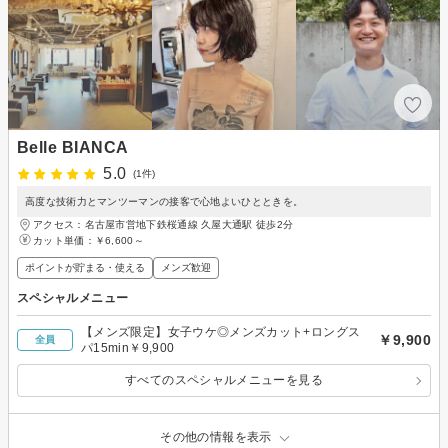
Belle BIANCA
5.0
(1件)
高度な技術力とマンツーマンの接客で心地よいひとときを。
アクセス：名古屋市営地下鉄桜通線 久屋大通駅 徒歩2分
カット単価：
￥6,600～
ポイントが貯まる・使える
メンズ歓迎
スペシャルメニュー
【メンズ限定】女子ウケ◎メンズカット+ロングス
￥9,900
全員
パ15min￥9,900
すべてのスペシャルメニューを見る
その他の情報を表示