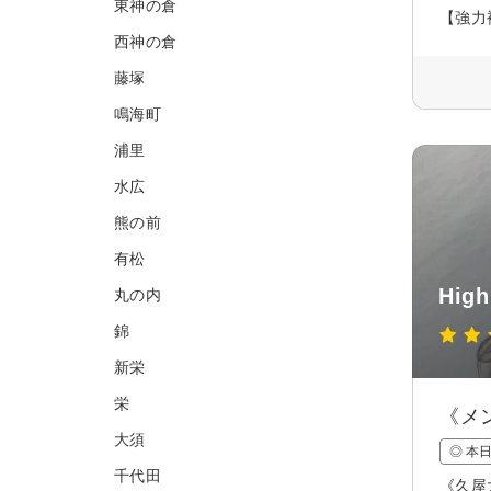
東神の倉
【強力
西神の倉
藤塚
鳴海町
浦里
水広
熊の前
有松
High
丸の内
錦
新栄
栄
《メ
大須
◎ 本
千代田
《久屋