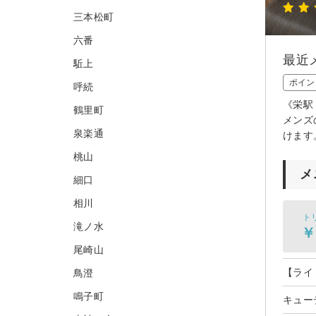
三本松町
六番
最近
駈上
ポイン
呼続
《栄駅
鶴里町
メンズ
泉楽通
けます
桃山
メ
細口
相川
ト
滝ノ水
￥
尾崎山
【ライ
鳥澄
鳴子町
キュー