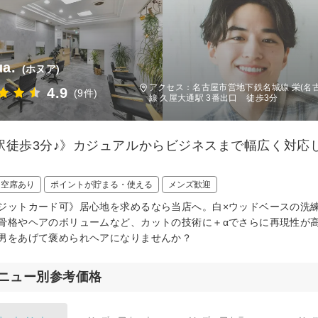
a.
(ホヌア)
アクセス：名古屋市営地下鉄名城線 栄(名
4.9
(9件)
線 久屋大通駅 3番出口 徒歩3分
駅徒歩3分♪》カジュアルからビジネスまで幅広く対応し
日空席あり
ポイントが貯まる・使える
メンズ歓迎
ジットカード可》居心地を求めるなら当店へ。白×ウッドベースの洗
骨格やヘアのボリュームなど、カットの技術に＋αでさらに再現性が
男をあげて褒められヘアになりませんか？
ニュー別参考価格