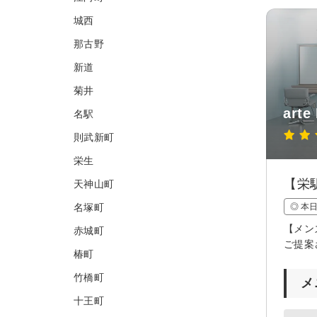
城西
那古野
新道
菊井
arte
名駅
則武新町
栄生
【栄
天神山町
名塚町
◎ 本
【メン
赤城町
ご提案
椿町
竹橋町
メ
十王町