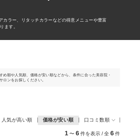
ヘアカラー、リタッチカラーなどの得意メニューや豊富
ります。
すめ順や人気順、価格が安い順などから、条件に合った美容院・
サロンをお探しください。
人気が高い順
価格が安い順
口コミ数順
1
6
6
〜
件を表示 / 全
件