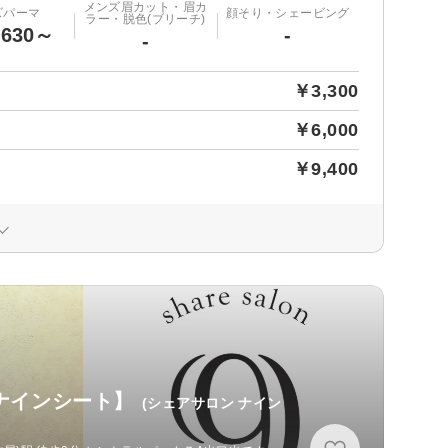
メンズ眉カット・眉カ
ズパーマ
顔そり・シェービング
ラー・脱色(ブリーチ)
,630～
-
-
￥3,300
￥6,000
￥9,400
【ナインシート】
(シェアサロン ナイン