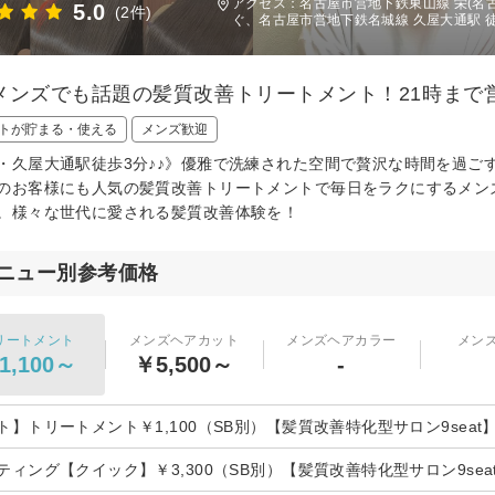
アクセス：名古屋市営地下鉄東山線 栄(名古
5.0
(2件)
ぐ、名古屋市営地下鉄名城線 久屋大通駅 
メンズでも話題の髪質改善トリートメント！21時まで営
トが貯まる・使える
メンズ歓迎
・久屋大通駅徒歩3分♪♪》優雅で洗練された空間で贅沢な時間を過ご
のお客様にも人気の髪質改善トリートメントで毎日をラクにするメンズ
。様々な世代に愛される髪質改善体験を！
ニュー別参考価格
リートメント
メンズヘアカット
メンズヘアカラー
メン
1,100～
￥5,500～
-
ト】トリートメント￥1,100（SB別）【髪質改善特化型サロン9seat
ティング【クイック】￥3,300（SB別）【髪質改善特化型サロン9sea