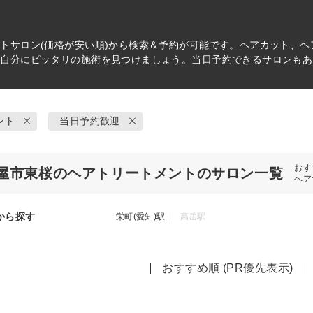
ント
サロン(価格が安い順)から検索＆予約が可能です。ヘアカット、
ら自分にピッタリの施術を見つけましょう。当日予約できるサロンもあ
ント
当日予約歓迎
おす
屋市東桜のヘアトリートメントのサロン一覧
ヘア
から探す
栄町(愛知)駅
高岳駅
おすすめ順 (PR優先表示)