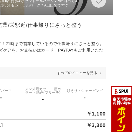
屋)駅 徒歩3分 セントラルパーク７A出口出てす
徒歩3分 セントラルパーク７A出口でてすぐ
業/栄駅近/仕事帰りにさっと整う
す！21時まで営業しているので仕事帰りにさっと整う。
ケアを。お支払いはカード・PAYPAYもご利用いただ
すべてのメニューを見る
メンズ眉カット・眉カ
ズパーマ
顔そり・シェービング
ラー・脱色(ブリーチ)
-
-
-
￥1,100
】
￥3,300
t】