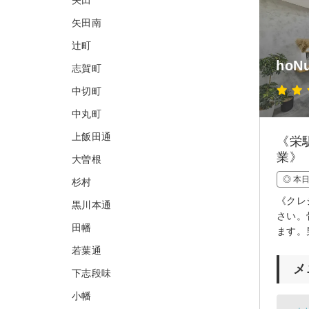
矢田南
辻町
hoNu
志賀町
中切町
中丸町
上飯田通
《栄
業》
大曽根
◎ 本
杉村
《クレ
黒川本通
さい。
田幡
ます。
若葉通
メ
下志段味
小幡