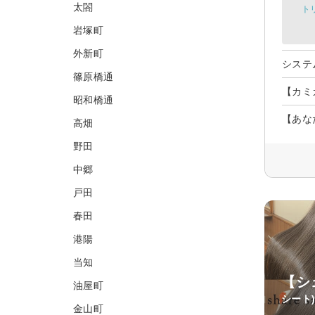
太閤
ト
岩塚町
外新町
システ
篠原橋通
【カミ
昭和橋通
【あな
高畑
野田
中郷
戸田
春田
港陽
当知
【シ
油屋町
シート
金山町