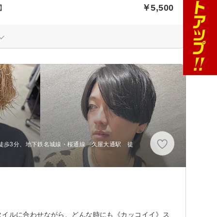
￥5,500
t】
徒歩3分、地下鉄名城線・桜通線 久屋大通駅 徒
タイルに合わせながら、どんな時にも《カッコイイ》ス