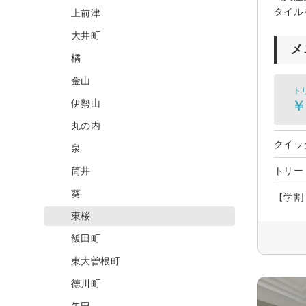
タイル
上前津
大井町
メ
橘
金山
ト
伊勢山
￥
丸の内
クイッ
泉
筒井
トリー
葵
【学割
東桜
飯田町
東大曽根町
徳川町
矢田