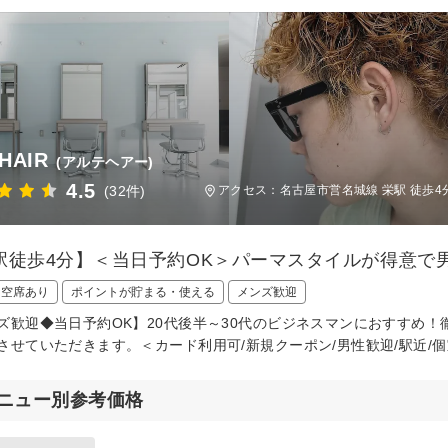
 HAIR
(アルテヘアー)
4.5
(32件)
アクセス：名古屋市営名城線 栄駅 徒歩4
駅徒歩4分】＜当日予約OK＞パーマスタイルが得意で男性客
日空席あり
ポイントが貯まる・使える
メンズ歓迎
ズ歓迎◆当日予約OK】20代後半～30代のビジネスマンにおすすめ
させていただきます。＜カード利用可/新規クーポン/男性歓迎/駅近/
ニュー別参考価格