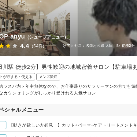
OP anyu
(シュープアニュー)
4.4
(54件)
アクセス：名鉄河和線 太田川駅 徒歩2分
田川駅 徒歩2分】男性歓迎の地域密着サロン【駐車場
トが貯まる・使える
メンズ歓迎
結ラスパ内＞年中無休なので、お仕事帰りのサラリーマンの方でも気
なカウンセリングがしっかり受けれる人気サロン
ペシャルメニュー
【動きが欲しい方必見！】カット+パーマ+ケアトリートメント￥1