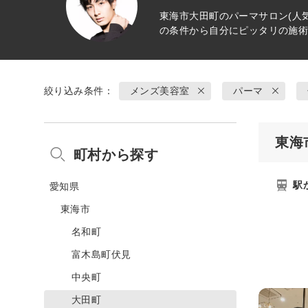
東海市大田町の
パーマ
サロン(人
の条件から自分にピッタリの施
絞り込み条件：
メンズ美容室
パーマ
東海
町村から探す
駅
愛知県
東海市
名和町
富木島町伏見
中央町
大田町