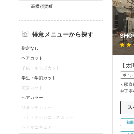
高横須賀町
得意メニューから探す
SHO
指定なし
ヘアカット
【太
子供・キッズカット
ポイン
学生・学割カット
＜駅直
前髪カット
や丁寧
ヘアカラー
ス
リタッチカラー
ヘナ・オーガニックカラー
初回
ヘアマニキュア