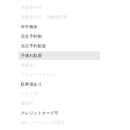
早朝受付可
深夜受付可・24時間営業
年中無休
完全予約制
当日予約歓迎
子連れ歓迎
個室あり
プライベートサロン
駐車場あり
ペット可
喫煙可
クレジットカード可
QR・バーコード決済可