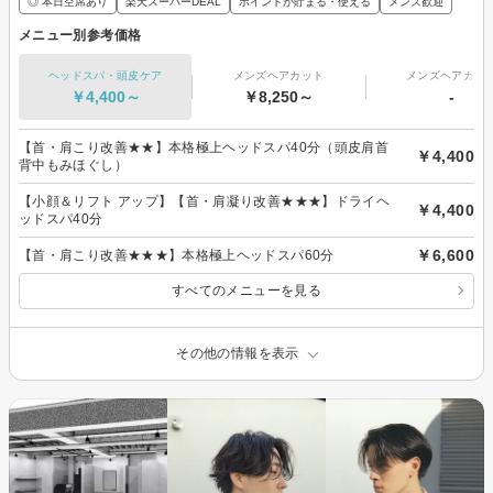
◎ 本日空席あり
楽天スーパーDEAL
ポイントが貯まる・使える
メンズ歓迎
メニュー別参考価格
ヘッドスパ・頭皮ケア
メンズヘアカット
メンズヘアカラ
￥4,400～
￥8,250～
-
【首・肩こり改善★★】本格極上ヘッドスパ40分（頭皮肩首
￥4,400
背中もみほぐし）
【小顔＆リフト アップ】【首・肩凝り改善★★★】ドライヘ
￥4,400
ッドスパ40分
￥6,600
【首・肩こり改善★★★】本格極上ヘッドスパ60分
すべてのメニューを見る
その他の情報を表示