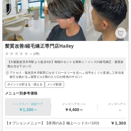
髪質改善/縮毛矯正専門店Hailey
-
(-件)
【大阪阪急茨木市駅より徒歩3分】毎朝のセットを簡単に！メンズの縮毛矯正・髪質改
善お任せ下さい◎
アクセス：阪急茨木市駅西口を出てロータリーを右へ→信号をくぐり直進し三井住友
銀行を曲がる→国里ビル1階の入り口が緑色のサロン♪
ポイントが貯まる・使える
メンズ歓迎
メニュー別参考価格
ヘッドスパ・頭皮ケア
メンズヘアカット
メンズヘアカラ
￥1,300～
￥4,400～
-
￥1,300
【オプションメニュー】【併用のみ】極上ヘッドスパ10分