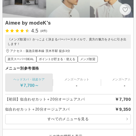
Aimee by modeK's
4.5
(4件)
《メンズ歓迎☆》かっこよく決まるバーバースタイルで、貴方の魅力をさらに引き出
します！
アクセス：阪急京都本線 茨木市駅 徒歩3分
楽天スーパーDEAL
ポイントが貯まる・使える
メンズ歓迎
メニュー別参考価格
ヘッドスパ・頭皮ケア
メンズヘアカット
メンズヘアカラ
￥7,700～
-
-
￥7,700
【初回】似合わせカット＋20分オージュアスパ
￥9,350
似合わせカット＋20分オージュアスパ
すべてのメニューを見る