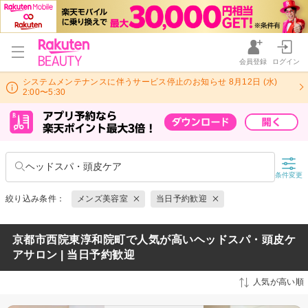
会員登録
ログイン
システムメンテナンスに伴うサービス停止のお知らせ 8月12日 (水)
2:00〜5:30
ヘッドスパ・頭皮ケア
条件変更
絞り込み条件：
メンズ美容室
当日予約歓迎
京都市西院東淳和院町で人気が高いヘッドスパ・頭皮ケ
アサロン | 当日予約歓迎
人気が高い順