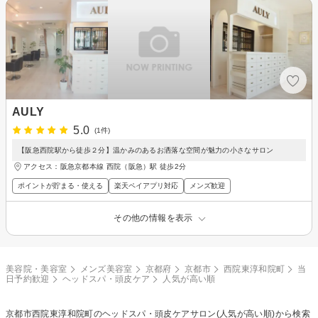
AULY
5.0
(1件)
【阪急西院駅から徒歩２分】温かみのあるお洒落な空間が魅力の小さなサロン
アクセス：阪急京都本線 西院（阪急）駅 徒歩2分
ポイントが貯まる・使える
楽天ペイアプリ対応
メンズ歓迎
その他の情報を表示
美容院・美容室
メンズ美容室
京都府
京都市
西院東淳和院町
当
日予約歓迎
ヘッドスパ・頭皮ケア
人気が高い順
京都市西院東淳和院町の
ヘッドスパ・頭皮ケア
サロン(人気が高い順)から検索